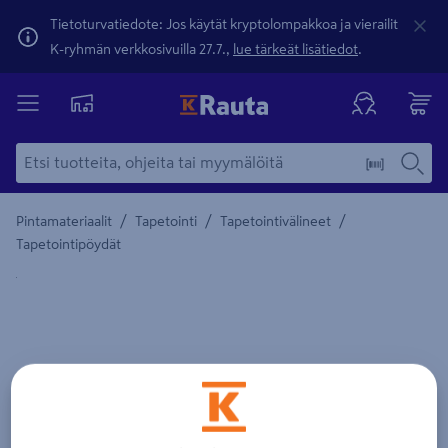
Tietoturvatiedote: Jos käytät kryptolompakkoa ja vierailit
K-ryhmän verkkosivuilla 27.7.,
lue tärkeät lisätiedot
.
/
/
/
Pintamateriaalit
Tapetointi
Tapetointivälineet
Tapetointipöydät
Yksityiskohtainen kuvaus löytyy Tuotteen kuvaus -maamerki