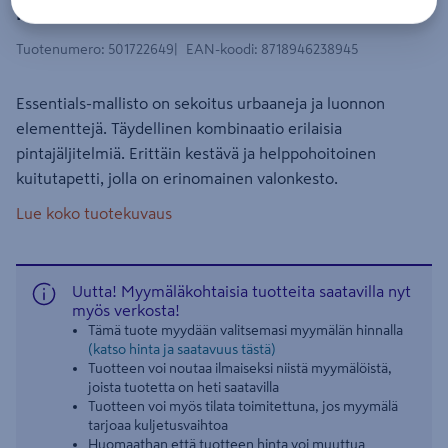
rullassa 10,05m
Tuotenumero
:
501722649
EAN-koodi
:
8718946238945
Essentials-mallisto on sekoitus urbaaneja ja luonnon
elementtejä. Täydellinen kombinaatio erilaisia
pintajäljitelmiä. Erittäin kestävä ja helppohoitoinen
kuitutapetti, jolla on erinomainen valonkesto.
Lue koko tuotekuvaus
Uutta! Myymäläkohtaisia tuotteita saatavilla nyt
myös verkosta!
Tämä tuote myydään valitsemasi myymälän hinnalla
(katso hinta ja saatavuus tästä)
Tuotteen voi noutaa ilmaiseksi niistä myymälöistä,
joista tuotetta on heti saatavilla
Tuotteen voi myös tilata toimitettuna, jos myymälä
tarjoaa kuljetusvaihtoa
Huomaathan että tuotteen hinta voi muuttua