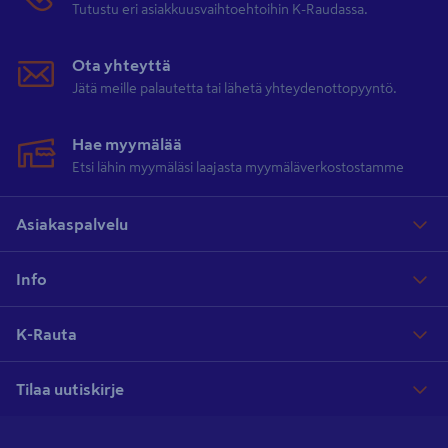
Tutustu eri asiakkuusvaihtoehtoihin K-Raudassa.
Ota yhteyttä
Jätä meille palautetta tai lähetä yhteydenottopyyntö.
Hae myymälää
Etsi lähin myymäläsi laajasta myymäläverkostostamme
Asiakaspalvelu
Info
K-Rauta
Tilaa uutiskirje