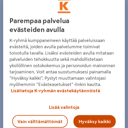
Parempaa palvelua
evästeiden avulla
K-ryhmä kumppaneineen käyttää palveluissaan
evästeitä, joiden avulla palvelumme toimivat
toivotulla tavalla. Lisäksi evästeiden avulla mitataan
palveluiden tehokkuutta sekä mahdollistetaan
yksilöllinen ostokokemus ja personoidun mainonnan
tarjoaminen. Voit antaa suostumuksesi painamalla
”Hyväksy kaikki”. Pystyt muuttamaan valintojasi
myöhemmin ”Evästeasetukset”-linkin kautta.
Zoomaa kuvaa sormilla kosketusnäytöllä
Lisätietoja K-ryhmän evästekäytännöistä
Lisää valintoja
ESSENTIALS BN
Vain välttämättömät
Hyväksy kaikki
Tapetti BN Essentials 217992 kuitu