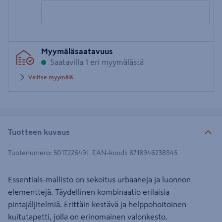
Syötä
Myymäläsaatavuus
postinumero
Saatavilla 1 eri myymälästä
Valitse myymälä
Tuotteen kuvaus
Tuotenumero
:
501722649
EAN-koodi
:
8718946238945
Essentials-mallisto on sekoitus urbaaneja ja luonnon
elementtejä. Täydellinen kombinaatio erilaisia
pintajäljitelmiä. Erittäin kestävä ja helppohoitoinen
kuitutapetti, jolla on erinomainen valonkesto.