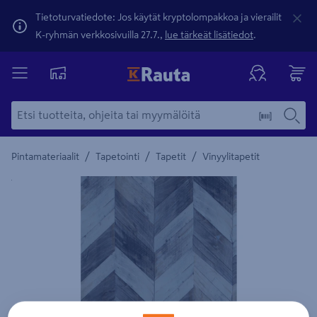
Tietoturvatiedote: Jos käytät kryptolompakkoa ja vierailit
K-ryhmän verkkosivuilla 27.7.,
lue tärkeät lisätiedot
.
/
/
/
Pintamateriaalit
Tapetointi
Tapetit
Vinyylitapetit
Yksityiskohtainen kuvaus löytyy Tuotteen kuvaus -maamerki
Edellinen
Seura