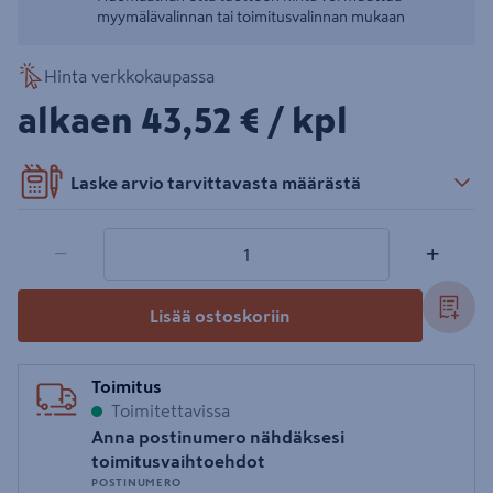
myymälävalinnan tai toimitusvalinnan mukaan
Hinta verkkokaupassa
43,52€/kpl
alkaen
43,52 €
/ kpl
Laske arvio tarvittavasta määrästä
1 tuotetta
Määrä
−
+
Lisää ostoskoriin
Toimitus
Toimitettavissa
Anna postinumero nähdäksesi
toimitusvaihtoehdot
POSTINUMERO