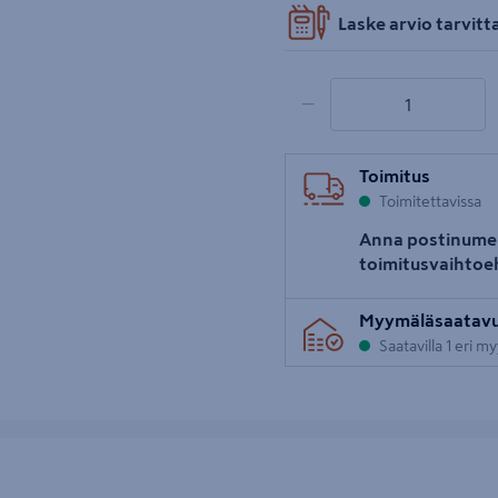
Laske arvio tarvit
1 tuotetta
Määrä
−
Toimitus
Toimitettavissa
Anna postinume
toimitusvaihtoe
Myymäläsaatav
Saatavilla 1 eri m