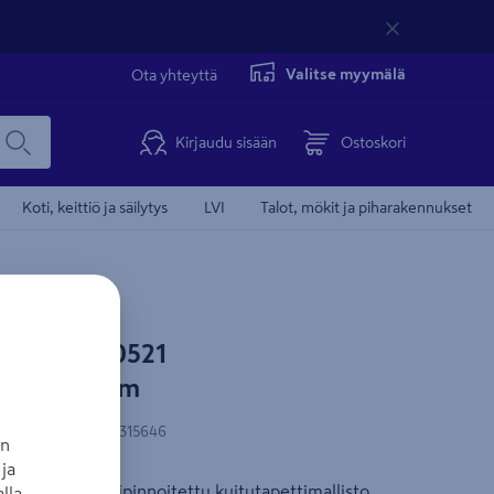
Valitse myymälä
Ota yhteyttä
Kirjaudu sisään
Ostoskori
Koti, keittiö ja säilytys
LVI
Talot, mökit ja piharakennukset
 Safari 220521
tu kuitu 10m
N-koodi
:
8718946315646
an
ja
 kestävä, vinyylipinnoitettu kuitutapettimallisto,
lla