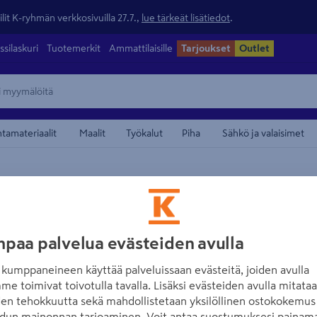
lit K-ryhmän verkkosivuilla 27.7.,
lue tärkeät lisätiedot
.
ssilaskuri
Tuotemerkit
Ammattilaisille
Tarjoukset
Outlet
ntamateriaalit
Maalit
Työkalut
Piha
Sähkö ja valaisimet
maamerkistä
BN
Tapetti Bn Grand
paa palvelua evästeiden avulla
vinyylipinnoitet
kumppaneineen käyttää palveluissaan evästeitä, joiden avulla
Tuotenumero
:
502295078
EA
me toimivat toivotulla tavalla. Lisäksi evästeiden avulla mitata
den tehokkuutta sekä mahdollistetaan yksilöllinen ostokokemus 
Grand Safari on laadukas ja
dun mainonnan tarjoaminen. Voit antaa suostumuksesi painama