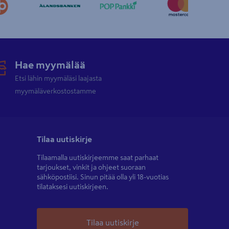
Hae myymälää
Etsi lähin myymäläsi laajasta
myymäläverkostostamme
Tilaa uutiskirje
Tilaamalla uutiskirjeemme saat parhaat
tarjoukset, vinkit ja ohjeet suoraan
sähköpostiisi. Sinun pitää olla yli 18-vuotias
tilataksesi uutiskirjeen.
Tilaa uutiskirje