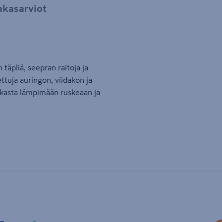
akasarviot
täpliä, seepran raitoja ja
ttuja auringon, viidakon ja
kasta lämpimään ruskeaan ja