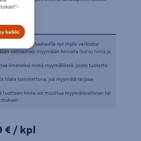
tukset”-
a viidakosta.
y kaikki
aisia tuotteita saatavilla nyt myös verkosta!
ään valitsemasi myymälän hinnalla
(katso hinta ja
aa ilmaiseksi niistä myymälöistä, joista tuotetta
s tilata toimitettuna, jos myymälä tarjoaa
 tuotteen hinta voi muuttua myymälävalinnan tai
n mukaan
9€/kpl
9 €
/ kpl