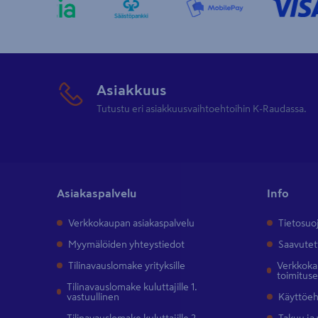
Asiakkuus
Tutustu eri asiakkuusvaihtoehtoihin K-Raudassa.
Asiakaspalvelu
Info
Verkkokaupan asiakaspalvelu
Tietosuo
Myymälöiden yhteystiedot
Saavutet
Tilinavauslomake yrityksille
Verkkokau
toimitus
Tilinavauslomake kuluttajille 1.
vastuullinen
Käyttöe