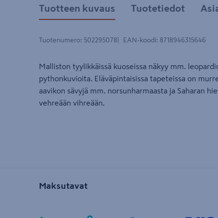
Tuotteen kuvaus
Tuotetiedot
Asi
Tuotenumero
:
502295078
EAN-koodi
:
8718946315646
Malliston tyylikkäissä kuoseissa näkyy mm. leopardin 
pythonkuvioita. Eläväpintaisissa tapeteissa on murre
aavikon sävyjä mm. norsunharmaasta ja Saharan hie
vehreään vihreään.
Maksutavat