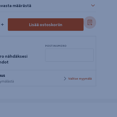
tavasta määrästä
+
Lisää ostoskoriin
POSTINUMERO
ro nähdäksesi
hdot
Syötä
uus
postinumero
Valitse myymälä
yymälästä