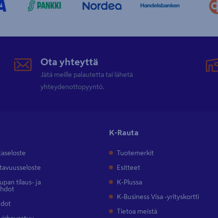
Ota yhteyttä
Jätä meille palautetta tai lähetä
yhteydenottopyyntö.
K-Rauta
jaseloste
Tuotemerkit
tavuusseloste
Esitteet
pan tilaus- ja
K-Plussa
ehdot
K-Business Visa -yrityskortti
hdot
Tietoa meistä