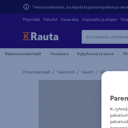
Tietoturvatiedote: Jos käytät kryptolompakkoa ja vierai
Myymälät
Palvelut
Varaa aika
Inspiraatio ja ohjeet
Tera
Rakennusmateriaalit
Puutavara
Kylpyhuone ja sauna
Pi
/
/
/
Pintamateriaalit
Tapetointi
Tapetit
Vinyylitapetit
Yksityiskohtainen kuvaus löytyy Tuotteen kuvaus -
Parem
K-ryhmä 
palvelum
palvelui
personoi