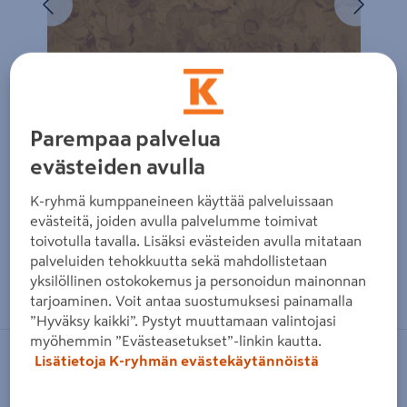
Parempaa palvelua
evästeiden avulla
K-ryhmä kumppaneineen käyttää palveluissaan
evästeitä, joiden avulla palvelumme toimivat
toivotulla tavalla. Lisäksi evästeiden avulla mitataan
palveluiden tehokkuutta sekä mahdollistetaan
Zoomaa kuvaa sormilla kosketusnäytöllä
yksilöllinen ostokokemus ja personoidun mainonnan
tarjoaminen. Voit antaa suostumuksesi painamalla
”Hyväksy kaikki”. Pystyt muuttamaan valintojasi
myöhemmin ”Evästeasetukset”-linkin kautta.
Lisätietoja K-ryhmän evästekäytännöistä
BN
Tapetti BN Van Gogh 3