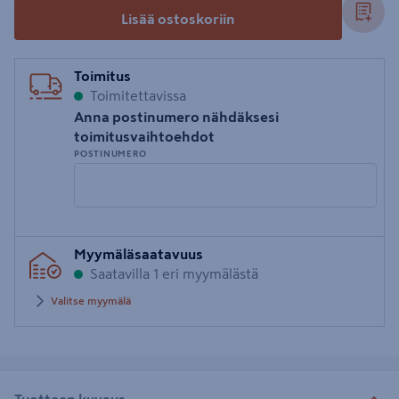
Lisää ostoskoriin
Toimitus
Toimitettavissa
Anna postinumero nähdäksesi
toimitusvaihtoehdot
POSTINUMERO
Syötä
Myymäläsaatavuus
postinumero
Saatavilla 1 eri myymälästä
Valitse myymälä
Tuotteen kuvaus