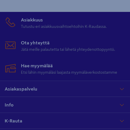
Asiakkuus
Tutustu eri asiakkuusvaihtoehtoihin K-Raudassa.
Ota yhteyttä
Jätä meille palautetta tai lähetä yhteydenottopyyntö.
Hae myymälää
Etsi lähin myymäläsi laajasta myymäläverkostostamme
Asiakaspalvelu
Info
K-Rauta