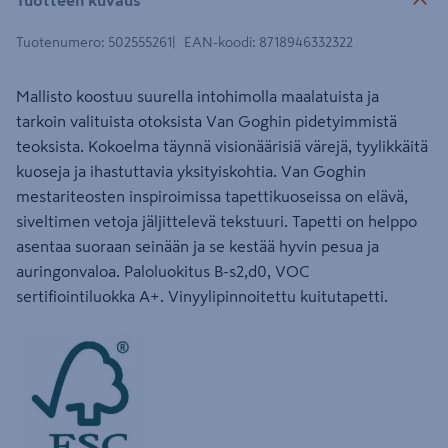
Tuotenumero
:
502555261
EAN-koodi
:
8718946332322
Mallisto koostuu suurella intohimolla maalatuista ja
tarkoin valituista otoksista Van Goghin pidetyimmistä
teoksista. Kokoelma täynnä visionäärisiä värejä, tyylikkäitä
kuoseja ja ihastuttavia yksityiskohtia. Van Goghin
mestariteosten inspiroimissa tapettikuoseissa on elävä,
siveltimen vetoja jäljittelevä tekstuuri. Tapetti on helppo
asentaa suoraan seinään ja se kestää hyvin pesua ja
auringonvaloa. Paloluokitus B-s2,d0, VOC
sertifiointiluokka A+. Vinyylipinnoitettu kuitutapetti.