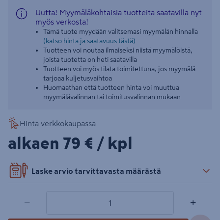
Uutta! Myymäläkohtaisia tuotteita saatavilla nyt
myös verkosta!
Tämä tuote myydään valitsemasi myymälän hinnalla
(katso hinta ja saatavuus tästä)
Tuotteen voi noutaa ilmaiseksi niistä myymälöistä,
joista tuotetta on heti saatavilla
Tuotteen voi myös tilata toimitettuna, jos myymälä
tarjoaa kuljetusvaihtoa
Huomaathan että tuotteen hinta voi muuttua
myymälävalinnan tai toimitusvalinnan mukaan
Hinta verkkokaupassa
79€/kpl
alkaen
79 €
/ kpl
Laske arvio tarvittavasta määrästä
1 tuotetta
Määrä
−
+