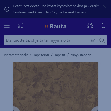
Tietoturvatiedote: Jos käytät kryptolompakkoa ja vierailit
K-ryhmän verkkosivuilla 27.7.,
lue tärkeät lisätiedot
.
/
/
/
Pintamateriaalit
Tapetointi
Tapetit
Vinyylitapetit
Yksityiskohtainen kuvaus löytyy Tuotteen kuvaus -maamerki
Edellinen
Seura