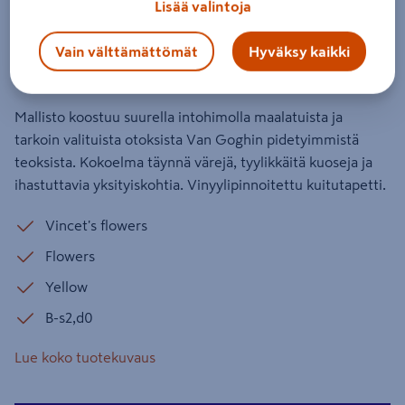
Lisää valintoja
221501/5028480 10,05m
vinyylipinnoitettu kuitu
Vain välttämättömät
Hyväksy kaikki
Tuotenumero
:
502555261
EAN-koodi
:
8718946332322
Mallisto koostuu suurella intohimolla maalatuista ja
tarkoin valituista otoksista Van Goghin pidetyimmistä
teoksista. Kokoelma täynnä värejä, tyylikkäitä kuoseja ja
ihastuttavia yksityiskohtia. Vinyylipinnoitettu kuitutapetti.
Vincet's flowers
Flowers
Yellow
B-s2,d0
Lue koko tuotekuvaus