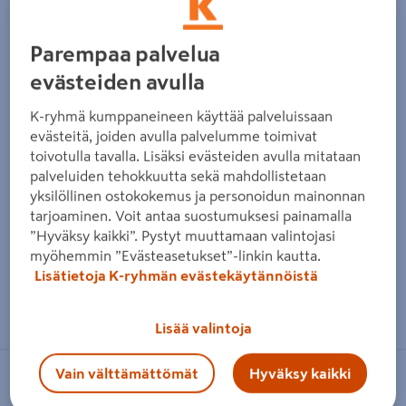
Parempaa palvelua
evästeiden avulla
K-ryhmä kumppaneineen käyttää palveluissaan
evästeitä, joiden avulla palvelumme toimivat
toivotulla tavalla. Lisäksi evästeiden avulla mitataan
palveluiden tehokkuutta sekä mahdollistetaan
yksilöllinen ostokokemus ja personoidun mainonnan
tarjoaminen. Voit antaa suostumuksesi painamalla
”Hyväksy kaikki”. Pystyt muuttamaan valintojasi
myöhemmin ”Evästeasetukset”-linkin kautta.
Lisätietoja K-ryhmän evästekäytännöistä
Zoomaa kuvaa sormilla kosketusnäytöllä
Lisää valintoja
Vain välttämättömät
Hyväksy kaikki
SANDUDD