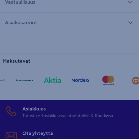
Vastuullisuus
Asiakasarviot
Maksutavat
Asiakkuus
Tutustu eri asiakkuusvaihtoehtoihin K-Raudassa.
Ota yhteyttä