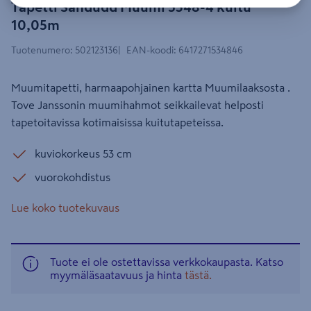
Tapetti Sandudd Muumi 5348-4 kuitu
10,05m
Tuotenumero
:
502123136
EAN-koodi
:
6417271534846
Muumitapetti, harmaapohjainen kartta Muumilaaksosta .
Tove Janssonin muumihahmot seikkailevat helposti
tapetoitavissa kotimaisissa kuitutapeteissa.
kuviokorkeus 53 cm
vuorokohdistus
Lue koko tuotekuvaus
Tuote ei ole ostettavissa verkkokaupasta. Katso
myymäläsaatavuus ja hinta
tästä.