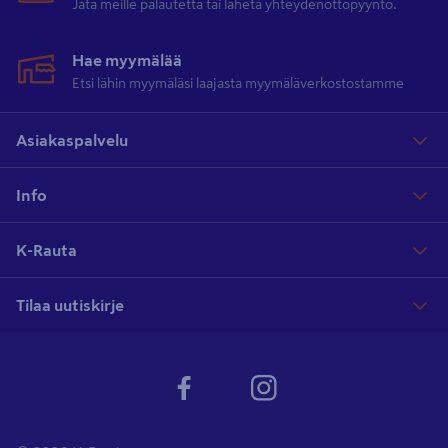
Jätä meille palautetta tai lähetä yhteydenottopyyntö.
Hae myymälää
Etsi lähin myymäläsi laajasta myymäläverkostostamme
Asiakaspalvelu
Info
K-Rauta
Tilaa uutiskirje