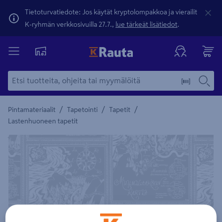
Tietoturvatiedote: Jos käytät kryptolompakkoa ja vierailit
K-ryhmän verkkosivuilla 27.7.,
lue tärkeät lisätiedot
.
/
/
/
Pintamateriaalit
Tapetointi
Tapetit
Lastenhuoneen tapetit
Yksityiskohtainen kuvaus löytyy Tuotteen kuvaus -maamerki