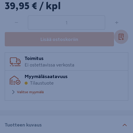
39,95€/kpl
39,95 €
/ kpl
1 tuotetta
Määrä
−
+
Lisää ostoskoriin
Toimitus
Ei ostettavissa verkosta
Myymäläsaatavuus
Tilaustuote
Valitse myymälä
Tuotteen kuvaus