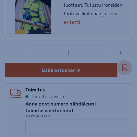
tuotteet. Tutustu Ironsiden
tuotevalikoimaan ja
selaa
esitettä
.
1 tuotetta
Määrä
−
+
Lisää ostoskoriin
Toimitus
Toimitettavissa
Anna postinumero nähdäksesi
toimitusvaihtoehdot
POSTINUMERO