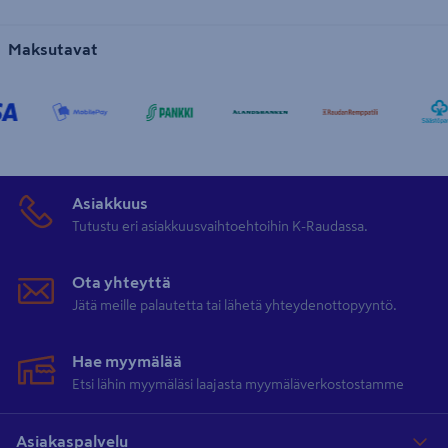
Maksutavat
Asiakkuus
Tutustu eri asiakkuusvaihtoehtoihin K-Raudassa.
Ota yhteyttä
Jätä meille palautetta tai lähetä yhteydenottopyyntö.
Hae myymälää
Etsi lähin myymäläsi laajasta myymäläverkostostamme
Asiakaspalvelu