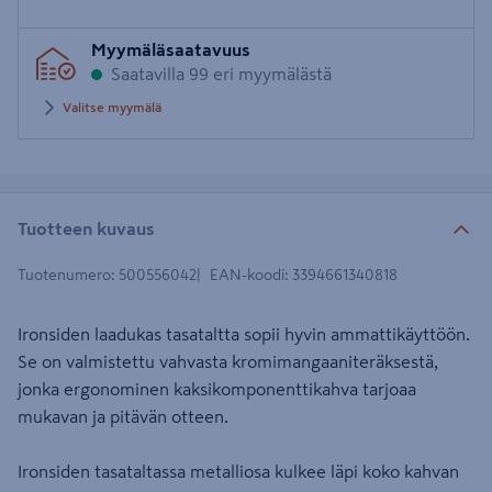
Syötä
Myymäläsaatavuus
postinumero
Saatavilla 99 eri myymälästä
Valitse myymälä
Tuotteen kuvaus
Tuotenumero
:
500556042
EAN-koodi
:
3394661340818
Ironsiden laadukas tasataltta sopii hyvin ammattikäyttöön.
Se on valmistettu vahvasta kromimangaaniteräksestä,
jonka ergonominen kaksikomponenttikahva tarjoaa
mukavan ja pitävän otteen.
Ironsiden tasataltassa metalliosa kulkee läpi koko kahvan