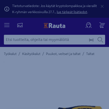
Tietoturvatiedote: Jos käytät kryptolompakkoa ja vierailit
K-ryhmän verkkosivuilla 27.7.,
lue tärkeät lisätiedot
.
/
/
/
Työkalut
Käsityökalut
Puukot, veitset ja taltat
Taltat
Yksityiskohtainen kuvaus löytyy Tuotteen kuvaus -maamerki