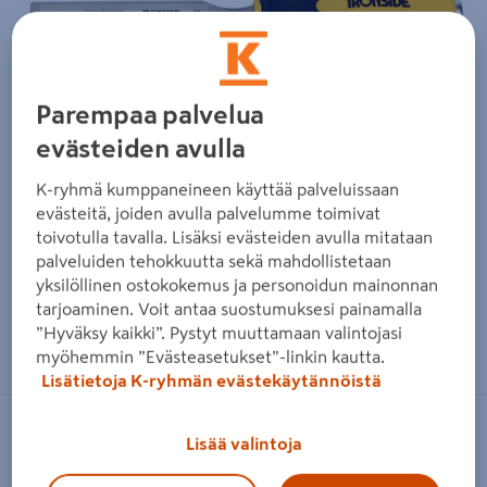
Parempaa palvelua
evästeiden avulla
K-ryhmä kumppaneineen käyttää palveluissaan
evästeitä, joiden avulla palvelumme toimivat
toivotulla tavalla. Lisäksi evästeiden avulla mitataan
palveluiden tehokkuutta sekä mahdollistetaan
yksilöllinen ostokokemus ja personoidun mainonnan
tarjoaminen. Voit antaa suostumuksesi painamalla
Zoomaa kuvaa sormilla kosketusnäytöllä
”Hyväksy kaikki”. Pystyt muuttamaan valintojasi
myöhemmin ”Evästeasetukset”-linkin kautta.
Lisätietoja K-ryhmän evästekäytännöistä
IRONSIDE
Lisää valintoja
Tasataltta Ironside 6mm