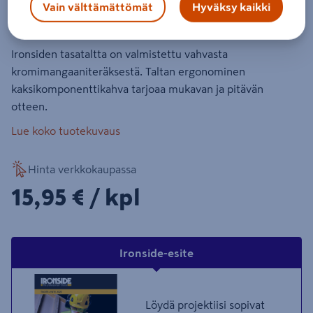
Vain välttämättömät
Hyväksy kaikki
Tuotenumero
:
500556042
EAN-koodi
:
3394661340818
Ironsiden tasataltta on valmistettu vahvasta
kromimangaaniteräksestä. Taltan ergonominen
kaksikomponenttikahva tarjoaa mukavan ja pitävän
otteen.
Lue koko tuotekuvaus
Hinta verkkokaupassa
15,95€/kpl
15,95 €
/ kpl
Ironside-esite
Löydä projektiisi sopivat