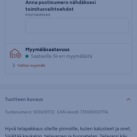
Anna postinumero nähdäksesi
toimitusvaihtoehdot
POSTINUMERO
Syötä
Myymäläsaatavuus
postinumero
Saatavilla 34 eri myymälästä
Valitse myymälä
Tuotteen kuvaus
Tuotenumero
:
500659172
EAN-koodi
:
7311490007114
Hyvä telapakkaus sileille pinnoille, kuten kalusteet ja ovet.
Sisältää kaukalon, telavarren ja huopatelan. Telavarsi käy