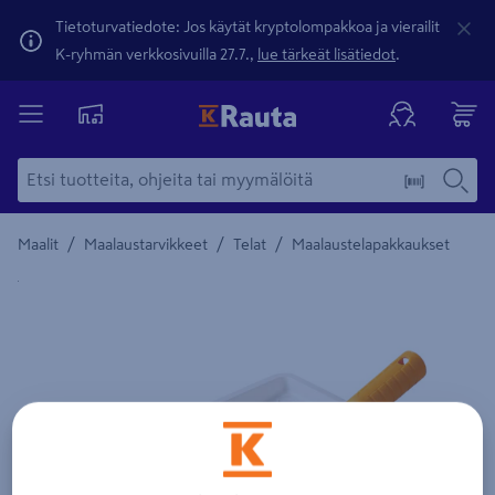
Tietoturvatiedote: Jos käytät kryptolompakkoa ja vierailit
K-ryhmän verkkosivuilla 27.7.,
lue tärkeät lisätiedot
.
/
/
/
Maalit
Maalaustarvikkeet
Telat
Maalaustelapakkaukset
Yksityiskohtainen kuvaus löytyy Tuotteen kuvaus -maamerki