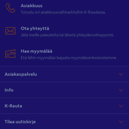
Asiakkuus
Tutustu eri asiakkuusvaihtoehtoihin K-Raudassa.
Ota yhteyttä
Jätä meille palautetta tai lähetä yhteydenottopyyntö.
Hae myymälää
Etsi lähin myymäläsi laajasta myymäläverkostostamme
Asiakaspalvelu
Info
K-Rauta
Tilaa uutiskirje