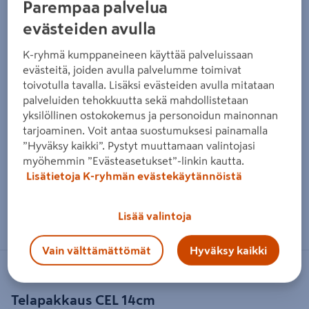
Parempaa palvelua
evästeiden avulla
K-ryhmä kumppaneineen käyttää palveluissaan
evästeitä, joiden avulla palvelumme toimivat
toivotulla tavalla. Lisäksi evästeiden avulla mitataan
palveluiden tehokkuutta sekä mahdollistetaan
yksilöllinen ostokokemus ja personoidun mainonnan
tarjoaminen. Voit antaa suostumuksesi painamalla
”Hyväksy kaikki”. Pystyt muuttamaan valintojasi
myöhemmin ”Evästeasetukset”-linkin kautta.
Lisätietoja K-ryhmän evästekäytännöistä
Zoomaa kuvaa sormilla kosketusnäytöllä
Lisää valintoja
Vain välttämättömät
Hyväksy kaikki
CEL
Telapakkaus CEL 14cm