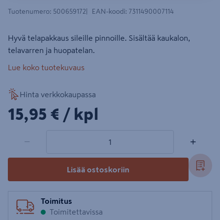
Tuotenumero
:
500659172
EAN-koodi
:
7311490007114
Hyvä telapakkaus sileille pinnoille. Sisältää kaukalon,
telavarren ja huopatelan.
Lue koko tuotekuvaus
Hinta verkkokaupassa
15,95€/kpl
15,95 €
/ kpl
1 tuotetta
Määrä
−
+
Lisää ostoskoriin
Toimitus
Toimitettavissa