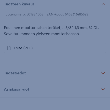
Tuotteen kuvaus
Tuotenumero
:
501984038
EAN-koodi
:
6438313485629
Edullinen moottorisahan teräketju. 3/8", 1,3 mm, 52 DL.
Soveltuu moneen yleiseen moottorisahaan.
Esite
(PDF)
avautuu uuteen välilehteen
Tuotetiedot
Asiakasarviot