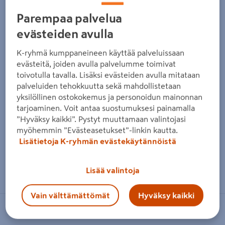
Edellinen
Seura
Parempaa palvelua
evästeiden avulla
K-ryhmä kumppaneineen käyttää palveluissaan
evästeitä, joiden avulla palvelumme toimivat
toivotulla tavalla. Lisäksi evästeiden avulla mitataan
palveluiden tehokkuutta sekä mahdollistetaan
yksilöllinen ostokokemus ja personoidun mainonnan
tarjoaminen. Voit antaa suostumuksesi painamalla
”Hyväksy kaikki”. Pystyt muuttamaan valintojasi
myöhemmin ”Evästeasetukset”-linkin kautta.
Lisätietoja K-ryhmän evästekäytännöistä
Zoomaa kuvaa sormilla kosketusnäytöllä
Lisää valintoja
Vain välttämättömät
Hyväksy kaikki
FXA