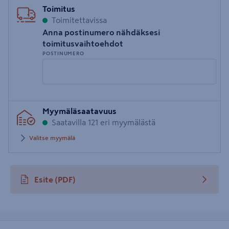
Toimitus
Toimitettavissa
Anna postinumero nähdäksesi
toimitusvaihtoehdot
POSTINUMERO
Syötä
Myymäläsaatavuus
postinumero
Saatavilla 121 eri myymälästä
Valitse myymälä
Esite
(PDF)
avautuu uuteen välilehteen