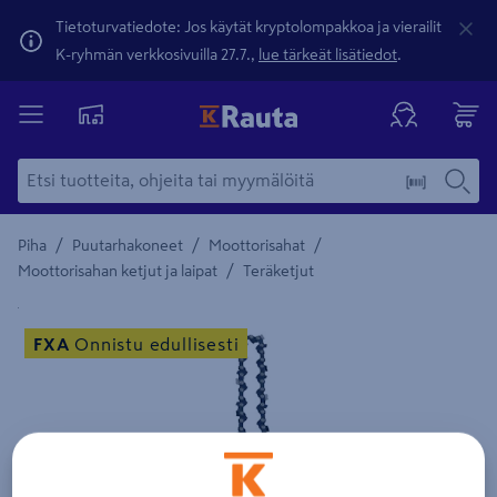
Tietoturvatiedote: Jos käytät kryptolompakkoa ja vierailit
K-ryhmän verkkosivuilla 27.7.,
lue tärkeät lisätiedot
.
/
/
/
Piha
Puutarhakoneet
Moottorisahat
/
Moottorisahan ketjut ja laipat
Teräketjut
Yksityiskohtainen kuvaus löytyy Tuotteen kuvaus -maamerki
FXA
Onnistu edullisesti