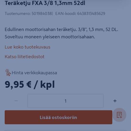
Teräketju FXA 3/8 1,3mm 52dl
Tuotenumero
:
501984038
EAN-koodi
:
6438313485629
Edullinen moottorisahan teräketju. 3/8", 1,3 mm, 52 DL.
Soveltuu moneen yleiseen moottorisahaan.
Lue koko tuotekuvaus
Katso liitetiedostot
Hinta verkkokaupassa
9,95€/kpl
9,95 €
/ kpl
1 tuotetta
Määrä
−
+
Lisää ostoskoriin