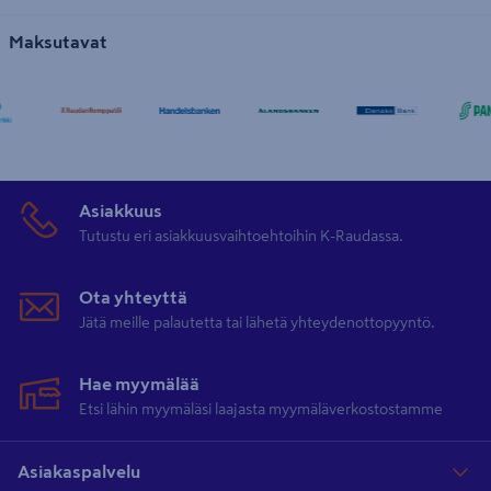
Maksutavat
Asiakkuus
Tutustu eri asiakkuusvaihtoehtoihin K-Raudassa.
Ota yhteyttä
Jätä meille palautetta tai lähetä yhteydenottopyyntö.
Hae myymälää
Etsi lähin myymäläsi laajasta myymäläverkostostamme
Asiakaspalvelu