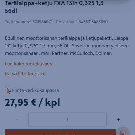
Terälaippa+ketju FXA 13in 0,325 1,3
56dl
Tuotenumero
:
501984071
EAN-koodi
:
6438313485650
Edullinen moottorisahan terälaippa ja ketjupaketti. Laippa
13", ketju 0,325", 1,3 mm, 56 DL. Soveltuu moneen yleiseen
moottorisahaan, mm. Partner, McCulloch, Dolmar.
Lue koko tuotekuvaus
Katso liitetiedostot
Hinta verkkokaupassa
27,95€/kpl
27,95 €
/ kpl
1 tuotetta
Määrä
−
+