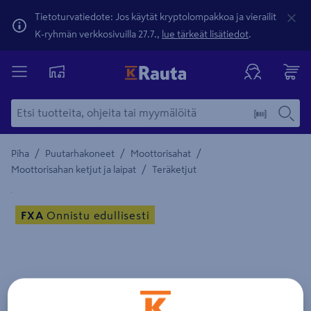
Tietoturvatiedote: Jos käytät kryptolompakkoa ja vierailit
K-ryhmän verkkosivuilla 27.7.,
lue tärkeät lisätiedot
.
/
/
/
Piha
Puutarhakoneet
Moottorisahat
/
Moottorisahan ketjut ja laipat
Teräketjut
Yksityiskohtainen kuvaus löytyy Tuotteen kuvaus -maamerki
FXA
Onnistu edullisesti