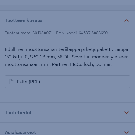
Tuotteen kuvaus
Tuotenumero
:
501984071
EAN-koodi
:
6438313485650
Edullinen moottorisahan terälaippa ja ketjupaketti. Laippa
13", ketju 0,325", 1,3 mm, 56 DL. Soveltuu moneen yleiseen
moottorisahaan, mm. Partner, McCulloch, Dolmar.
Esite
(PDF)
avautuu uuteen välilehteen
Tuotetiedot
Asiakasarviot