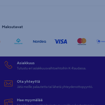
Maksutavat
Asiakkuus
Tutustu eri asiakkuusvaihtoehtoihin K-Raudassa.
Ota yhteyttä
Jätä meille palautetta tai lähetä yhteydenottopyyntö.
Hae myymälää