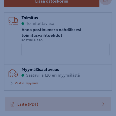
Lisää ostoskoriin
Toimitus
Toimitettavissa
Anna postinumero nähdäksesi
toimitusvaihtoehdot
POSTINUMERO
Syötä
Myymäläsaatavuus
postinumero
Saatavilla 120 eri myymälästä
Valitse myymälä
Esite
(PDF)
avautuu uuteen välilehteen