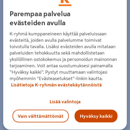
Edellinen
Seura
Parempaa palvelua
evästeiden avulla
K-ryhmä kumppaneineen käyttää palveluissaan
evästeitä, joiden avulla palvelumme toimivat
toivotulla tavalla. Lisäksi evästeiden avulla mitataan
palveluiden tehokkuutta sekä mahdollistetaan
yksilöllinen ostokokemus ja personoidun mainonnan
tarjoaminen. Voit antaa suostumuksesi painamalla
”Hyväksy kaikki”. Pystyt muuttamaan valintojasi
myöhemmin ”Evästeasetukset”-linkin kautta.
Lisätietoja K-ryhmän evästekäytännöistä
Zoomaa kuvaa sormilla kosketusnäytöllä
Lisää valintoja
Vain välttämättömät
Hyväksy kaikki
FXA