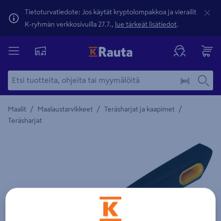
Tietoturvatiedote: Jos käytät kryptolompakkoa ja vierailit
K-ryhmän verkkosivuilla 27.7.,
lue tärkeät lisätiedot
.
/
/
/
Maalit
Maalaustarvikkeet
Teräsharjat ja kaapimet
Teräsharjat
Yksityiskohtainen kuvaus löytyy Tuotteen kuvaus -maamerki