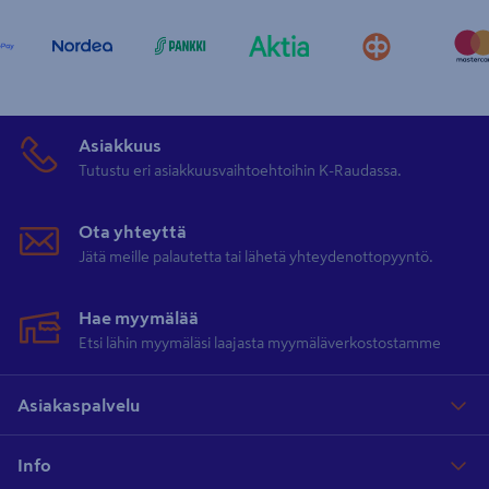
Asiakkuus
Tutustu eri asiakkuusvaihtoehtoihin K-Raudassa.
Ota yhteyttä
Jätä meille palautetta tai lähetä yhteydenottopyyntö.
Hae myymälää
Etsi lähin myymäläsi laajasta myymäläverkostostamme
Asiakaspalvelu
Info