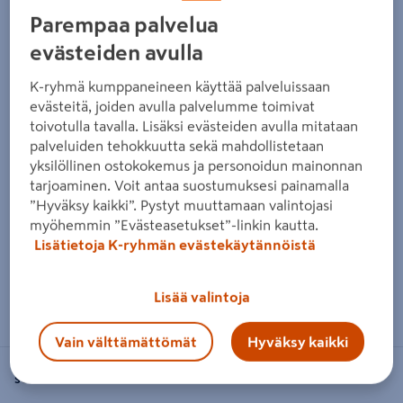
Parempaa palvelua
evästeiden avulla
K-ryhmä kumppaneineen käyttää palveluissaan
evästeitä, joiden avulla palvelumme toimivat
toivotulla tavalla. Lisäksi evästeiden avulla mitataan
palveluiden tehokkuutta sekä mahdollistetaan
yksilöllinen ostokokemus ja personoidun mainonnan
tarjoaminen. Voit antaa suostumuksesi painamalla
”Hyväksy kaikki”. Pystyt muuttamaan valintojasi
myöhemmin ”Evästeasetukset”-linkin kautta.
Lisätietoja K-ryhmän evästekäytännöistä
Zoomaa kuvaa sormilla kosketusnäytöllä
Lisää valintoja
Vain välttämättömät
Hyväksy kaikki
SOKEVA