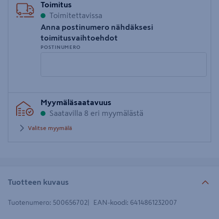
Toimitus
Toimitettavissa
Anna postinumero nähdäksesi
toimitusvaihtoehdot
POSTINUMERO
Syötä
Myymäläsaatavuus
postinumero
Saatavilla 8 eri myymälästä
Valitse myymälä
Tuotteen kuvaus
Tuotenumero
:
500656702
EAN-koodi
:
6414861232007