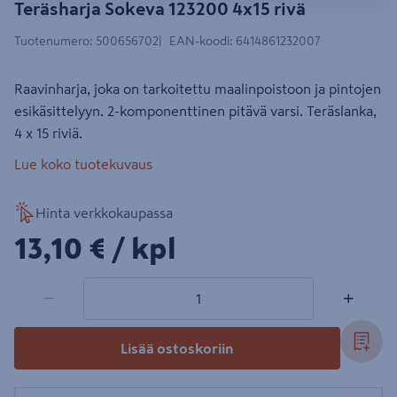
Teräsharja Sokeva 123200 4x15 rivä
Tuotenumero
:
500656702
EAN-koodi
:
6414861232007
Raavinharja, joka on tarkoitettu maalinpoistoon ja pintojen
esikäsittelyyn. 2-komponenttinen pitävä varsi. Teräslanka,
4 x 15 riviä.
Lue koko tuotekuvaus
Hinta verkkokaupassa
13,10€/kpl
13,10 €
/ kpl
1 tuotetta
Määrä
−
+
Lisää ostoskoriin