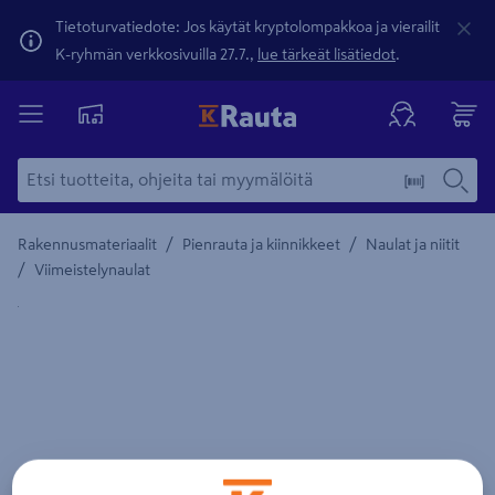
Tietoturvatiedote: Jos käytät kryptolompakkoa ja vierailit
K-ryhmän verkkosivuilla 27.7.,
lue tärkeät lisätiedot
.
/
/
Rakennusmateriaalit
Pienrauta ja kiinnikkeet
Naulat ja niitit
/
Viimeistelynaulat
Yksityiskohtainen kuvaus löytyy Tuotteen kuvaus -maamerki