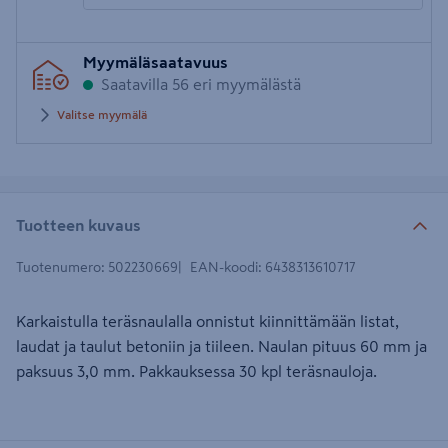
Syötä
Myymäläsaatavuus
postinumero
Saatavilla 56 eri myymälästä
Valitse myymälä
Tuotteen kuvaus
Tuotenumero
:
502230669
EAN-koodi
:
6438313610717
Karkaistulla teräsnaulalla onnistut kiinnittämään listat,
laudat ja taulut betoniin ja tiileen. Naulan pituus 60 mm ja
paksuus 3,0 mm. Pakkauksessa 30 kpl teräsnauloja.