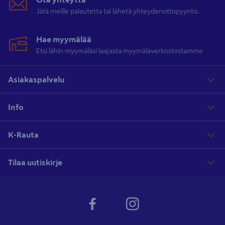
Jätä meille palautetta tai lähetä yhteydenottopyyntö.
Hae myymälää
Etsi lähin myymäläsi laajasta myymäläverkostostamme
Asiakaspalvelu
Info
K-Rauta
Tilaa uutiskirje