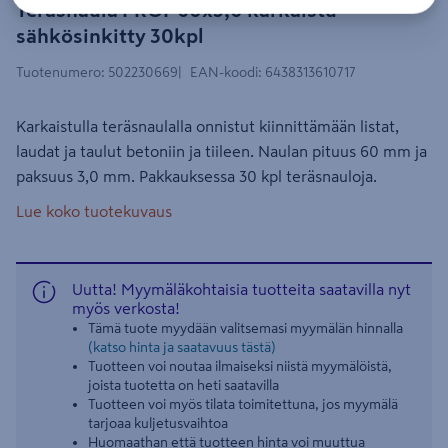
Teräsnaula PROF 60x3,0 karkaistu
sähkösinkitty 30kpl
Tuotenumero
:
502230669
EAN-koodi
:
6438313610717
Karkaistulla teräsnaulalla onnistut kiinnittämään listat,
laudat ja taulut betoniin ja tiileen. Naulan pituus 60 mm ja
paksuus 3,0 mm. Pakkauksessa 30 kpl teräsnauloja.
Lue koko tuotekuvaus
Uutta! Myymäläkohtaisia tuotteita saatavilla nyt
myös verkosta!
Tämä tuote myydään valitsemasi myymälän hinnalla
(katso hinta ja saatavuus tästä)
Tuotteen voi noutaa ilmaiseksi niistä myymälöistä,
joista tuotetta on heti saatavilla
Tuotteen voi myös tilata toimitettuna, jos myymälä
tarjoaa kuljetusvaihtoa
Huomaathan että tuotteen hinta voi muuttua