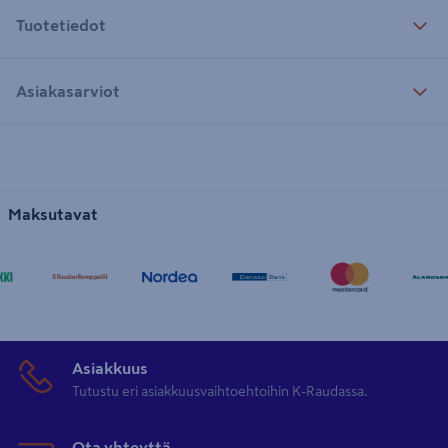
Tuotetiedot
Asiakasarviot
Maksutavat
Asiakkuus
Tutustu eri asiakkuusvaihtoehtoihin K-Raudassa.
Ota yhteyttä