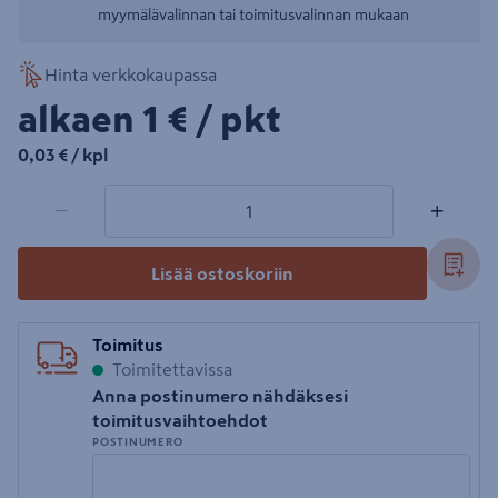
myymälävalinnan tai toimitusvalinnan mukaan
Hinta verkkokaupassa
1€/pkt
alkaen
1 €
/ pkt
0,03€/kpl
0,03 €
/ kpl
1 tuotetta
Määrä
−
+
Lisää ostoskoriin
Toimitus
Toimitettavissa
Anna postinumero nähdäksesi
toimitusvaihtoehdot
POSTINUMERO