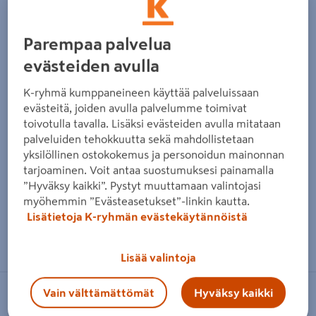
Parempaa palvelua
evästeiden avulla
K-ryhmä kumppaneineen käyttää palveluissaan
evästeitä, joiden avulla palvelumme toimivat
toivotulla tavalla. Lisäksi evästeiden avulla mitataan
palveluiden tehokkuutta sekä mahdollistetaan
yksilöllinen ostokokemus ja personoidun mainonnan
tarjoaminen. Voit antaa suostumuksesi painamalla
”Hyväksy kaikki”. Pystyt muuttamaan valintojasi
myöhemmin ”Evästeasetukset”-linkin kautta.
Lisätietoja K-ryhmän evästekäytännöistä
Zoomaa kuvaa sormilla kosketusnäytöllä
Lisää valintoja
Vain välttämättömät
Hyväksy kaikki
PROF