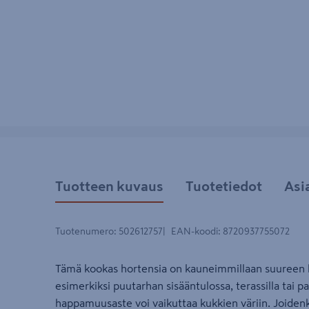
Tuotteen kuvaus
Tuotetiedot
Asi
Tuotenumero
:
502612757
EAN-koodi
:
8720937755072
Tämä kookas hortensia on kauneimmillaan suureen 
esimerkiksi puutarhan sisääntulossa, terassilla tai 
happamuusaste voi vaikuttaa kukkien väriin. Joiden