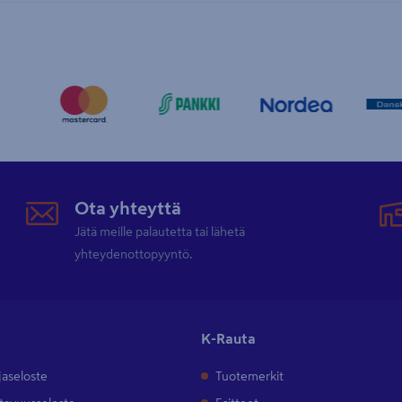
Ota yhteyttä
Jätä meille palautetta tai lähetä
yhteydenottopyyntö.
K-Rauta
jaseloste
Tuotemerkit