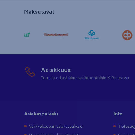
Maksutavat
Asiakkuus
Tutustu eri asiakkuusvaihtoehtoihin K-Raudassa.
Asiakaspalvelu
Info
Verkkokaupan asiakaspalvelu
Tietosuo