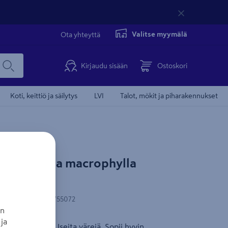
Valitse myymälä
Ota yhteyttä
Kirjaudu sisään
Ostoskori
Koti, keittiö ja säilytys
LVI
Talot, mökit ja piharakennukset
a Hydrangea macrophylla
-koodi
:
8720937755072
an
ja
jalohortensia. Useita värejä. Sopii hyvin