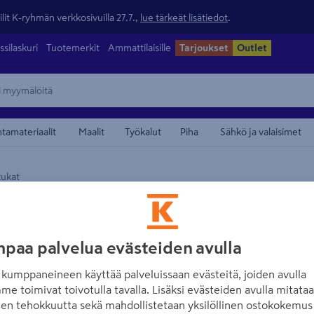
lit K-ryhmän verkkosivuilla 27.7.,
lue tärkeät lisätiedot
.
ssilaskuri
Tuotemerkit
Ammattilaisille
Tarjoukset
Outlet
ntamateriaalit
Maalit
Työkalut
Piha
Sähkö ja valaisimet
kukat
maamerkistä
NO BRAND
Terassihortensi
23cm ruukku
paa palvelua evästeiden avulla
kumppaneineen käyttää palveluissaan evästeitä, joiden avulla
Tuotenumero
:
502612757
EAN
me toimivat toivotulla tavalla. Lisäksi evästeiden avulla mitata
den tehokkuutta sekä mahdollistetaan yksilöllinen ostokokemus 
Upeasti koko kesän kukkiva 