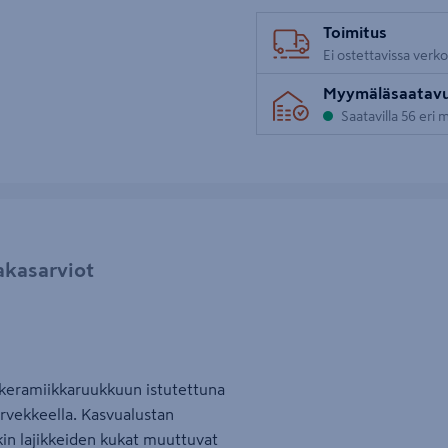
Toimitus
Ei ostettavissa verk
Myymäläsaatav
Saatavilla 56 eri
akasarviot
keramiikkaruukkuun istutettuna
parvekkeella. Kasvualustan
kin lajikkeiden kukat muuttuvat