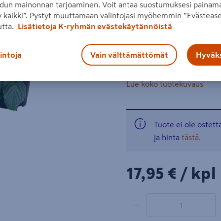
dun mainonnan tarjoaminen. Voit antaa suostumuksesi painama
ruukkuistutuksiin. Viihtyy v
 kaikki”. Pystyt muuttamaan valintojasi myöhemmin ”Evästease
tasaisesti ja annetaan mieto
utta.
Lisätietoja K-ryhmän evästekäytännöistä
kasvupaikka: puolivarj
lintoja
Vain välttämättömät
Hyväks
kukkii hyvinhoidettuna
Lue koko tuotekuvaus
Tuote ei ole ostet
ja hinta
tästä.
17,95€/kpl
17,95 €
/ kpl
1 tuotetta
Määrä
−