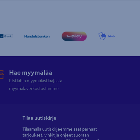
Hae myymälää
Etsi lähin myymäläsi laajasta
myymäläverkostostamme
Tilaa uutiskirje
Tilaamalla uutiskirjeemme saat parhaat
tarjoukset, vinkit ja ohjeet suoraan