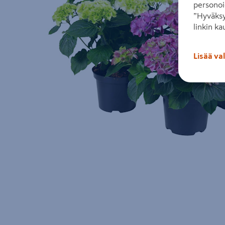
personoi
”Hyväksy
linkin ka
Lisää va