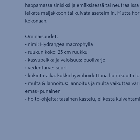
happamassa sinisiksi ja emäksisessä tai neutraalissa
leikata maljakkoon tai kuivata asetelmiin. Mutta ho
kokonaan.
Ominaisuudet:
• nimi: Hydrangea macrophylla
• ruukun koko: 23 cm ruukku
• kasvupaikka ja valoisuus: puolivarjo
• vedentarve: suuri
• kukinta-aika: kukkii hyvinhoidettuna huhtikuulta l
• multa & lannoitus: lannoitus ja multa vaikuttaa vär
emäs=punainen
• hoito-ohjeita: tasainen kastelu, ei kestä kuivahtam