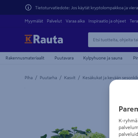
Tietoturvatiedote: Jos käytät kryptolompakkoa ja vierai
Myymälät
Palvelut
Varaa aika
Inspiraatio ja ohjeet
Tera
Rakennusmateriaalit
Puutavara
Kylpyhuone ja sauna
Pi
/
/
/
Piha
Puutarha
Kasvit
Kesäkukat ja kevään sesonki
Yksityiskohtainen kuvaus löytyy Tuotteen kuvaus -
Parem
K-ryhmä 
palvelum
palvelui