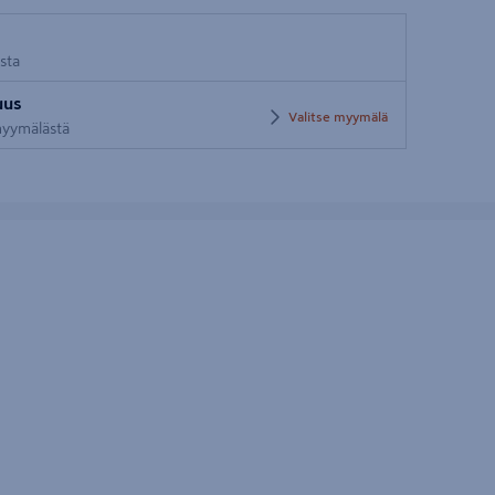
osta
uus
Valitse myymälä
 myymälästä