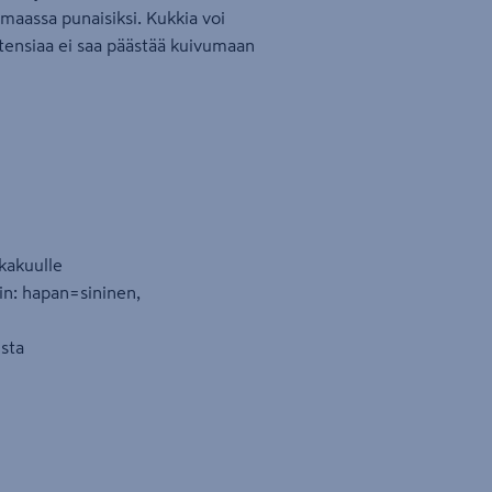
 maassa punaisiksi. Kukkia voi
rtensiaa ei saa päästää kuivumaan
okakuulle
iin: hapan=sininen,
ista