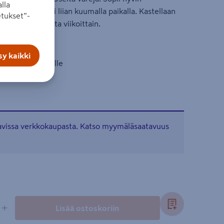
lla
aloisalla, muttei liian kuumalla paikalla. Kastellaan
tukset”-
a lannoiteliuosta viikoittain.
o
y kaikki
 huhti- lokakuulle
tavissa verkkokaupasta. Katso myymäläsaatavuus
+
Lisää ostoskoriin