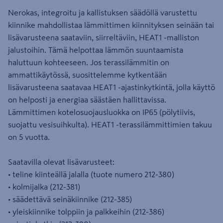
Nerokas, integroitu ja kallistuksen säädöllä varustettu
kiinnike mahdollistaa lämmittimen kiinnityksen seinään tai
lisävarusteena saataviin, siirreltäviin, HEAT1 -malliston
jalustoihin. Tämä helpottaa lämmön suuntaamista
haluttuun kohteeseen. Jos terassilämmitin on
ammattikäytössä, suosittelemme kytkentään
lisävarusteena saatavaa HEAT1 -ajastinkytkintä, jolla käyttö
on helposti ja energiaa säästäen hallittavissa.
Lämmittimen kotelosuojausluokka on IP65 (pölytiivis,
suojattu vesisuihkulta). HEAT1 -terassilämmittimien takuu
on 5 vuotta.
Saatavilla olevat lisävarusteet:
• teline kiinteällä jalalla (tuote numero 212-380)
• kolmijalka (212-381)
• säädettävä seinäkiinnike (212-385)
• yleiskiinnike tolppiin ja palkkeihin (212-386)