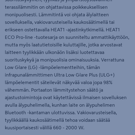
terassilämmitin on ohjattavissa poikkeuksellisen
monipuolisesti. Lämmitintä voi ohjata älylaitteen
sovelluksella, vakiovarusteisella kaukosäätimellä tai
erikseen ostettavalla HEAT1 -ajastinkytkimellä. HEAT1
ECO Pro-line -tuotesarja on suunniteltu ammattikäyttöön,
mutta myös laatutietoisille kuluttajille, jotka arvostavat
laitteen tyylikkään ulkonäön lisäksi luotettavaa
suorituskykyä ja monipuolisia ominaisuuksia. Verrattuna
Low Glare (LG) -lämpöelementteihin, tämän
infrapunalämmittimen Ultra Low Glare Plus (ULG+)
lämpöelementit säteilevät näkyvää valoa jopa 98%
vähemmän. Portaaton lämmitystehon säätö ja
ajastustoimintoja ovat käytettävissä ilmaisen sovelluksen
avulla älypuhelimella, kunhan laite on älypuhelimen
Bluetooth -kantaman ulottuvissa. Vakiovarusteisella,
tyylikkäällä kaukosäätimellä tehoa voidaan säätää
kuusiportaisesti välillä 660 - 2000 W.