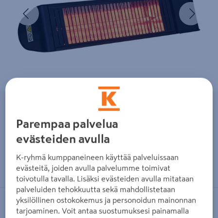
Edellinen
Seura
Parempaa palvelua
evästeiden avulla
K-ryhmä kumppaneineen käyttää palveluissaan
Zoomaa kuvaa sormilla kosketusnäytöllä
evästeitä, joiden avulla palvelumme toimivat
toivotulla tavalla. Lisäksi evästeiden avulla mitataan
palveluiden tehokkuutta sekä mahdollistetaan
yksilöllinen ostokokemus ja personoidun mainonnan
HEAT1
tarjoaminen. Voit antaa suostumuksesi painamalla