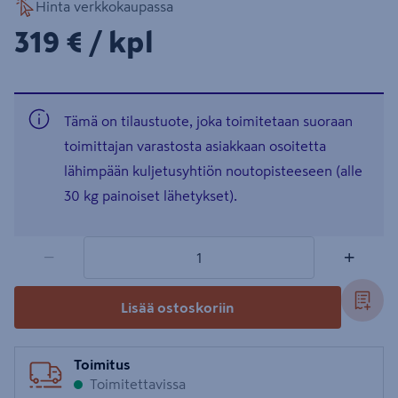
Hinta verkkokaupassa
319€/kpl
319 €
/ kpl
Tämä on tilaustuote, joka toimitetaan suoraan
toimittajan varastosta asiakkaan osoitetta
lähimpään kuljetusyhtiön noutopisteeseen (alle
30 kg painoiset lähetykset).
1 tuotetta
Määrä
−
+
Lisää ostoskoriin
Toimitus
Toimitettavissa