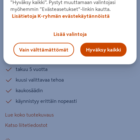
”Hyväksy kaikki”. Pystyt muuttamaan valintojasi
Terassilämmitin ECO Pro-line 2000
myöhemmin ”Evästeasetukset”-linkin kautta.
W, musta HEAT1
Lisätietoja K-ryhmän evästekäytännöistä
Tuotenumero
:
502642747
EAN-koodi
:
5705858708843
Lisää valintoja
Vaativalle kuluttajalle ja ammattikäyttöön tarkoitettu
erittäin korkealuokkainen terassilämmitin. 98% vähemmän
Vain välttämättömät
Hyväksy kaikki
valosäteilyä. Ohjattavissa älypuhelimella
takuu 5 vuotta
kuusi valittavaa tehoa
kaukosäädin
käynnistyy erittäin nopeasti
Lue koko tuotekuvaus
Katso liitetiedostot