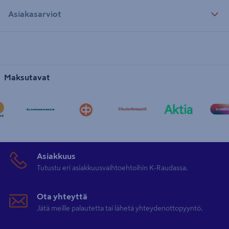
Asiakasarviot
Maksutavat
Asiakkuus
Tutustu eri asiakkuusvaihtoehtoihin K-Raudassa.
Ota yhteyttä
Jätä meille palautetta tai lähetä yhteydenottopyyntö.