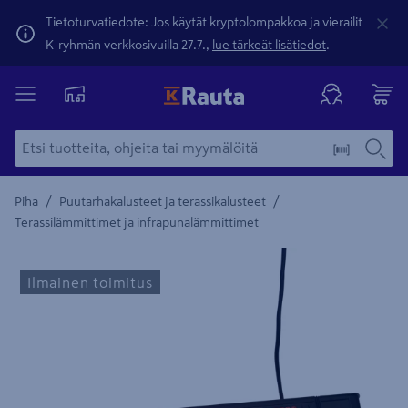
Tietoturvatiedote: Jos käytät kryptolompakkoa ja vierailit
K-ryhmän verkkosivuilla 27.7.,
lue tärkeät lisätiedot
.
/
/
Piha
Puutarhakalusteet ja terassikalusteet
Terassilämmittimet ja infrapunalämmittimet
Yksityiskohtainen kuvaus löytyy Tuotteen kuvaus -maamerki
Ilmainen toimitus