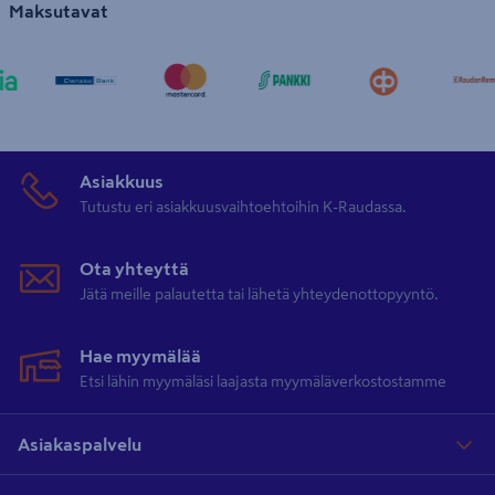
Maksutavat
Asiakkuus
Tutustu eri asiakkuusvaihtoehtoihin K-Raudassa.
Ota yhteyttä
Jätä meille palautetta tai lähetä yhteydenottopyyntö.
Hae myymälää
Etsi lähin myymäläsi laajasta myymäläverkostostamme
Asiakaspalvelu