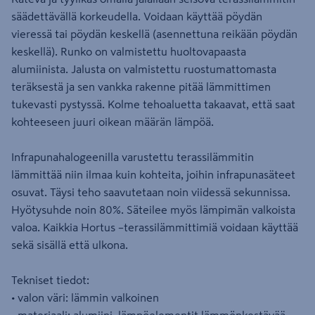
säädettävällä korkeudella. Voidaan käyttää pöydän
vieressä tai pöydän keskellä (asennettuna reikään pöydän
keskellä). Runko on valmistettu huoltovapaasta
alumiinista. Jalusta on valmistettu ruostumattomasta
teräksestä ja sen vankka rakenne pitää lämmittimen
tukevasti pystyssä. Kolme tehoaluetta takaavat, että saat
kohteeseen juuri oikean määrän lämpöä.
Infrapunahalogeenilla varustettu terassilämmitin
lämmittää niin ilmaa kuin kohteita, joihin infrapunasäteet
osuvat. Täysi teho saavutetaan noin viidessä sekunnissa.
Hyötysuhde noin 80%. Säteilee myös lämpimän valkoista
valoa. Kaikkia Hortus –terassilämmittimiä voidaan käyttää
sekä sisällä että ulkona.
Tekniset tiedot:
• valon väri: lämmin valkoinen