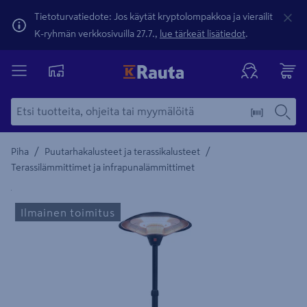
Tietoturvatiedote: Jos käytät kryptolompakkoa ja vierailit
K-ryhmän verkkosivuilla 27.7.,
lue tärkeät lisätiedot
.
/
/
Piha
Puutarhakalusteet ja terassikalusteet
Terassilämmittimet ja infrapunalämmittimet
Yksityiskohtainen kuvaus löytyy Tuotteen kuvaus -maamerki
Ilmainen toimitus