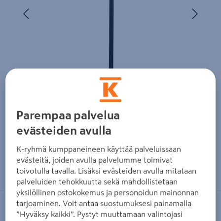
Edellinen
Seura
Parempaa palvelua
evästeiden avulla
K-ryhmä kumppaneineen käyttää palveluissaan
evästeitä, joiden avulla palvelumme toimivat
Zoomaa kuvaa sormilla kosketusnäytöllä
toivotulla tavalla. Lisäksi evästeiden avulla mitataan
palveluiden tehokkuutta sekä mahdollistetaan
yksilöllinen ostokokemus ja personoidun mainonnan
tarjoaminen. Voit antaa suostumuksesi painamalla
HORTUS
”Hyväksy kaikki”. Pystyt muuttamaan valintojasi