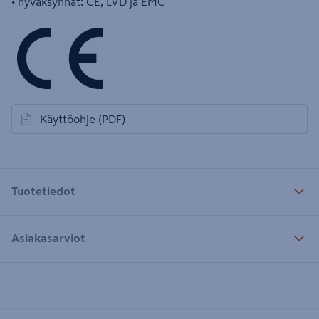
• hyväksynnät: CE, LVD ja EMC
Käyttöohje
(PDF)
avautuu uuteen välilehteen
Tuotetiedot
Asiakasarviot