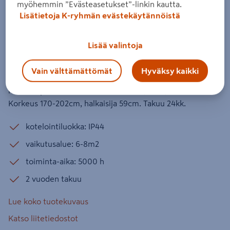
myöhemmin ”Evästeasetukset”-linkin kautta.
Terassilämmitin Hortus lattiamalli
Lisätietoja K-ryhmän evästekäytännöistä
säädettävällä jalalla musta
Tuotenumero
:
502518950
EAN-koodi
:
5705858064796
Lisää valintoja
Kätevä ja tyylikäs omalla jalallaan seisova terassilämmitin
Vain välttämättömät
Hyväksy kaikki
säädettävällä korkeudella. Runko on valmistettu
huoltovapaasta alumiinista. Teho 900/1200/2100W.
Korkeus 170-202cm, halkaisija 59cm. Takuu 24kk.
kotelointiluokka: IP44
vaikutusalue: 6-8m2
toiminta-aika: 5000 h
2 vuoden takuu
Lue koko tuotekuvaus
Katso liitetiedostot