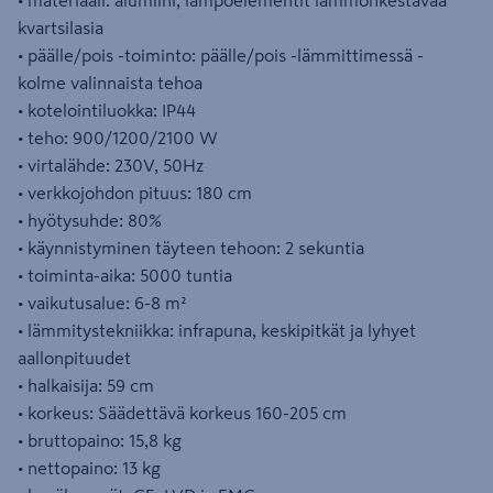
• materiaali: alumiini, lämpöelementit lämmönkestävää
kvartsilasia
• päälle/pois -toiminto: päälle/pois -lämmittimessä -
kolme valinnaista tehoa
• kotelointiluokka: IP44
• teho: 900/1200/2100 W
• virtalähde: 230V, 50Hz
• verkkojohdon pituus: 180 cm
• hyötysuhde: 80%
• käynnistyminen täyteen tehoon: 2 sekuntia
• toiminta-aika: 5000 tuntia
• vaikutusalue: 6-8 m²
• lämmitystekniikka: infrapuna, keskipitkät ja lyhyet
aallonpituudet
• halkaisija: 59 cm
• korkeus: Säädettävä korkeus 160-205 cm
• bruttopaino: 15,8 kg
• nettopaino: 13 kg