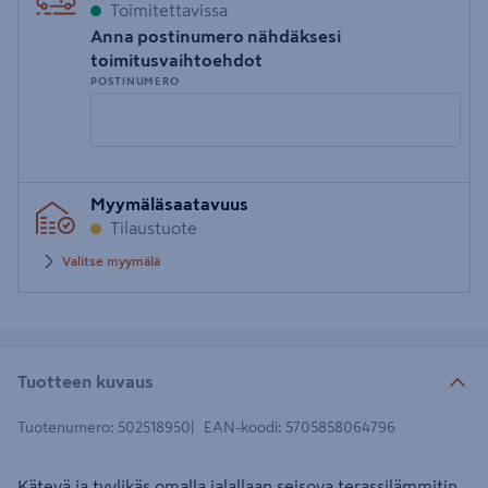
Toimitettavissa
Anna postinumero nähdäksesi
toimitusvaihtoehdot
POSTINUMERO
Syötä
Myymäläsaatavuus
postinumero
Tilaustuote
Valitse myymälä
Tuotteen kuvaus
Tuotenumero
:
502518950
EAN-koodi
:
5705858064796
Kätevä ja tyylikäs omalla jalallaan seisova terassilämmitin