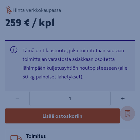
Hinta verkkokaupassa
259€/kpl
259 €
/ kpl
Tämä on tilaustuote, joka toimitetaan suoraan
toimittajan varastosta asiakkaan osoitetta
lähimpään kuljetusyhtiön noutopisteeseen (alle
30 kg painoiset lähetykset).
1 tuotetta
Määrä
−
+
Lisää ostoskoriin
Toimitus