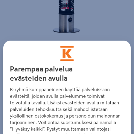
Parempaa palvelua
Zoomaa kuvaa sormilla kosketusnäytöllä
evästeiden avulla
K-ryhmä kumppaneineen käyttää palveluissaan
evästeitä, joiden avulla palvelumme toimivat
toivotulla tavalla. Lisäksi evästeiden avulla mitataan
HORTUS
palveluiden tehokkuutta sekä mahdollistetaan
Terassilämmitin Hortus pöydän alle
yksilöllinen ostokokemus ja personoidun mainonnan
1200W hopea
tarjoaminen. Voit antaa suostumuksesi painamalla
”Hyväksy kaikki”. Pystyt muuttamaan valintojasi
Tuotenumero
:
502518354
EAN-koodi
:
5705858701486