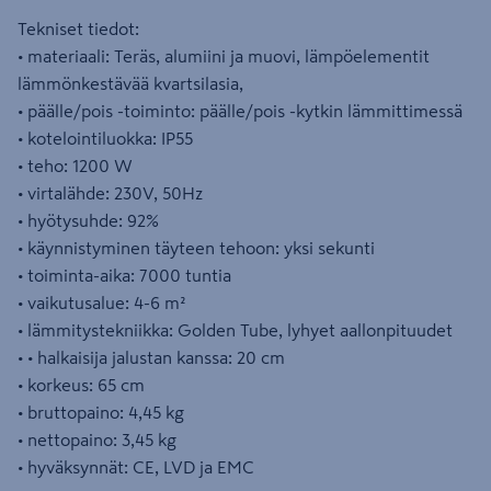
Tekniset tiedot:
• materiaali: Teräs, alumiini ja muovi, lämpöelementit
lämmönkestävää kvartsilasia,
• päälle/pois -toiminto: päälle/pois -kytkin lämmittimessä
• kotelointiluokka: IP55
• teho: 1200 W
• virtalähde: 230V, 50Hz
• hyötysuhde: 92%
• käynnistyminen täyteen tehoon: yksi sekunti
• toiminta-aika: 7000 tuntia
• vaikutusalue: 4-6 m²
• lämmitystekniikka: Golden Tube, lyhyet aallonpituudet
• • halkaisija jalustan kanssa: 20 cm
• korkeus: 65 cm
• bruttopaino: 4,45 kg
• nettopaino: 3,45 kg
• hyväksynnät: CE, LVD ja EMC