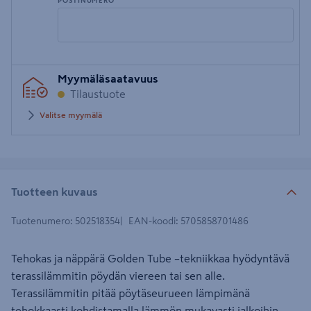
POSTINUMERO
Syötä
Myymäläsaatavuus
postinumero
Tilaustuote
Valitse myymälä
Tuotteen kuvaus
Tuotenumero
:
502518354
EAN-koodi
:
5705858701486
Tehokas ja näppärä Golden Tube –tekniikkaa hyödyntävä
terassilämmitin pöydän viereen tai sen alle.
Terassilämmitin pitää pöytäseurueen lämpimänä
tehokkaasti kohdistamalla lämmön mukavasti jalkoihin.