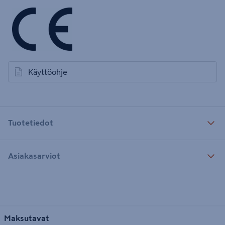
Käyttöohje
avautuu uuteen välilehteen
Tuotetiedot
Asiakasarviot
Maksutavat