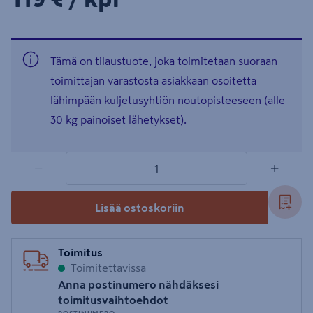
Tämä on tilaustuote, joka toimitetaan suoraan
toimittajan varastosta asiakkaan osoitetta
lähimpään kuljetusyhtiön noutopisteeseen (alle
30 kg painoiset lähetykset).
1 tuotetta
Määrä
−
+
Lisää ostoskoriin
Toimitus
Toimitettavissa
Anna postinumero nähdäksesi
toimitusvaihtoehdot