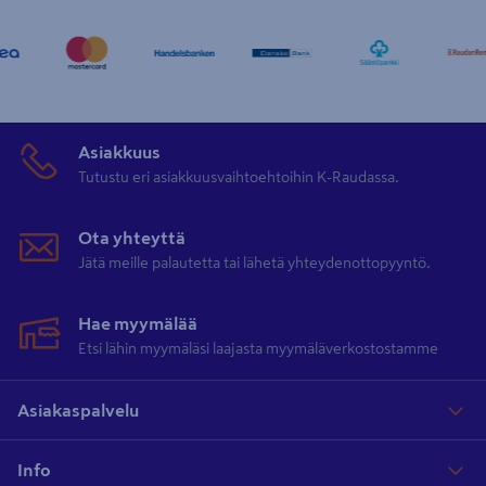
Asiakkuus
Tutustu eri asiakkuusvaihtoehtoihin K-Raudassa.
Ota yhteyttä
Jätä meille palautetta tai lähetä yhteydenottopyyntö.
Hae myymälää
Etsi lähin myymäläsi laajasta myymäläverkostostamme
Asiakaspalvelu
Info