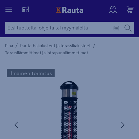
/
/
Piha
Puutarhakalusteet ja terassikalusteet
Terassilämmittimet ja infrapunalämmittimet
Yksityiskohtainen kuvaus löytyy Tuotteen kuvaus -maamerki
Ilmainen toimitus
Edellinen
Seura