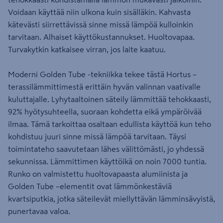
Voidaan käyttää niin ulkona kuin sisälläkin. Kahvasta
kätevästi siirrettävissä sinne missä lämpöä kulloinkin
tarvitaan. Alhaiset käyttökustannukset. Huoltovapaa.
Turvakytkin katkaisee virran, jos laite kaatuu.
Moderni Golden Tube -tekniikka tekee tästä Hortus –
terassilämmittimestä erittäin hyvän valinnan vaativalle
kuluttajalle. Lyhytaaltoinen säteily lämmittää tehokkaasti,
92% hyötysuhteella, suoraan kohdetta eikä ympäröivää
ilmaa. Tämä tarkoittaa osaltaan edullista käyttöä kun teho
kohdistuu juuri sinne missä lämpöä tarvitaan. Täysi
toimintateho saavutetaan lähes välittömästi, jo yhdessä
sekunnissa. Lämmittimen käyttöikä on noin 7000 tuntia.
Runko on valmistettu huoltovapaasta alumiinista ja
Golden Tube –elementit ovat lämmönkestäviä
kvartsiputkia, jotka säteilevät miellyttävän lämminsävyistä,
punertavaa valoa.