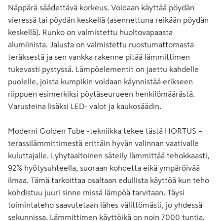
Näppärä säädettävä korkeus. Voidaan käyttää pöydän
vieressä tai pöydän keskellä (asennettuna reikään pöydän
keskellä). Runko on valmistettu huoltovapaasta
alumiinista. Jalusta on valmistettu ruostumattomasta
teräksestä ja sen vankka rakenne pitää lämmittimen
tukevasti pystyssä. Lämpöelementit on jaettu kahdelle
puolelle, joista kumpikin voidaan käynnistää erikseen
riippuen esimerkiksi pöytäseurueen henkilömäärästä.
Varusteina lisäksi LED- valot ja kaukosäädin.
Moderni Golden Tube -tekniikka tekee tästä HORTUS –
terassilämmittimestä erittäin hyvän valinnan vaativalle
kuluttajalle. Lyhytaaltoinen säteily lämmittää tehokkaasti,
92% hyötysuhteella, suoraan kohdetta eikä ympäröivää
ilmaa. Tämä tarkoittaa osaltaan edullista käyttöä kun teho
kohdistuu juuri sinne missä lämpöä tarvitaan. Täysi
toimintateho saavutetaan lähes välittömästi, jo yhdessä
sekunnissa. Lämmittimen käyttöikä on noin 7000 tuntia.