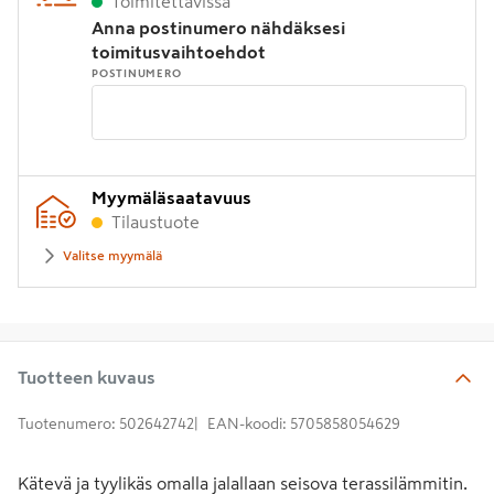
Toimitettavissa
Anna postinumero nähdäksesi
toimitusvaihtoehdot
POSTINUMERO
Syötä
Myymäläsaatavuus
postinumero
Tilaustuote
Valitse myymälä
Tuotteen kuvaus
Tuotenumero
:
502642742
EAN-koodi
:
5705858054629
Kätevä ja tyylikäs omalla jalallaan seisova terassilämmitin.