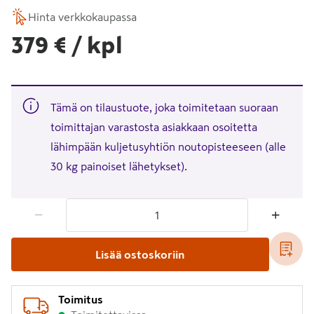
Hinta verkkokaupassa
379€/kpl
379 €
/ kpl
Tämä on tilaustuote, joka toimitetaan suoraan
toimittajan varastosta asiakkaan osoitetta
lähimpään kuljetusyhtiön noutopisteeseen (alle
30 kg painoiset lähetykset).
1 tuotetta
Määrä
−
+
Lisää ostoskoriin
Toimitus