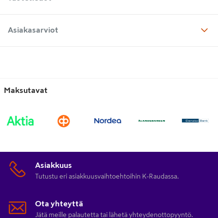
Asiakasarviot
Maksutavat
Asiakkuus
Tutustu eri asiakkuusvaihtoehtoihin K-Raudassa.
Ota yhteyttä
Jätä meille palautetta tai lähetä yhteydenottopyyntö.