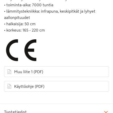
• toiminta-aika: 7000 tuntia
• lämmitystekniikka: infrapuna, keskipitkät ja lyhyet
aallonpituudet
• halkaisija: 50 cm
• korkeus: 165 - 220 cm
Muu liite 1
(PDF)
avautuu uuteen välilehteen
Käyttöohje
(PDF)
avautuu uuteen välilehteen
Tuotetiedot