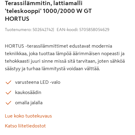
Terassilämmitin, lattiamalli
'teleskooppi' 1000/2000 W GT
HORTUS
Tuotenumero
:
502642742
EAN-koodi
:
5705858054629
HORTUS -terassilämmittimet edustavat modernia
tekniikkaa, joka tuottaa lämpöä äärimmäisen nopeasti ja
tehokkaasti juuri sinne missä sitä tarvitaan, joten sähköä
säästyy ja turhaa lämmitystä voidaan välttää.
varusteena LED -valo
kaukosäädin
omalla jalalla
Lue koko tuotekuvaus
Katso liitetiedostot