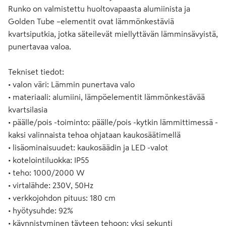
Runko on valmistettu huoltovapaasta alumiinista ja
Golden Tube –elementit ovat lämmönkestäviä
kvartsiputkia, jotka säteilevät miellyttävän lämminsävyistä,
punertavaa valoa.
Tekniset tiedot:
• valon väri: Lämmin punertava valo
• materiaali: alumiini, lämpöelementit lämmönkestävää
kvartsilasia
• päälle/pois -toiminto: päälle/pois -kytkin lämmittimessä -
kaksi valinnaista tehoa ohjataan kaukosäätimellä
• lisäominaisuudet: kaukosäädin ja LED -valot
• kotelointiluokka: IP55
• teho: 1000/2000 W
• virtalähde: 230V, 50Hz
• verkkojohdon pituus: 180 cm
• hyötysuhde: 92%
• käynnistyminen täyteen tehoon: yksi sekunti