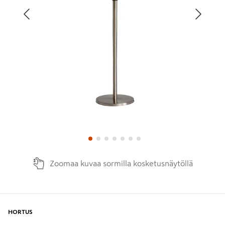
Edellinen
Seura
Zoomaa kuvaa sormilla kosketusnäytöllä
HORTUS