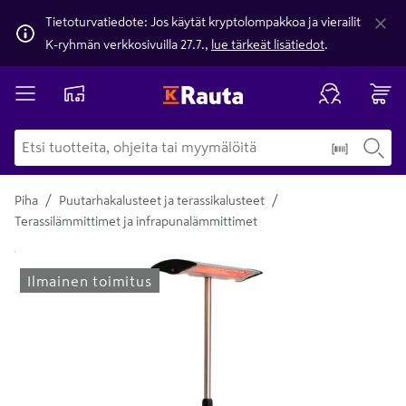
Tietoturvatiedote: Jos käytät kryptolompakkoa ja vierailit
K-ryhmän verkkosivuilla 27.7.,
lue tärkeät lisätiedot
.
/
/
Piha
Puutarhakalusteet ja terassikalusteet
Terassilämmittimet ja infrapunalämmittimet
Yksityiskohtainen kuvaus löytyy Tuotteen kuvaus -maamerki
Ilmainen toimitus