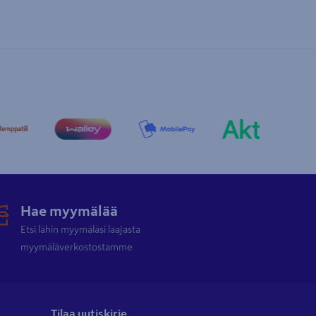
Hae myymälää
Etsi lähin myymäläsi laajasta
myymäläverkostostamme
Tilaa uutiskirje