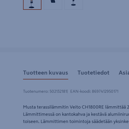
Tuotekuva 1
Tuotekuva 2
Tuotekuva 3
Tuotteen kuvaus
Tuotetiedot
Asi
Tuotenumero
:
502132181
EAN-koodi
:
8697412950171
Musta terassilämmitin Veito CH1800RE lämmittää 20
Lämmittimessä on kantokahva ja kestävä alumiinirunk
toiseen. Lämmittimen toimintoja säädetään yksinker