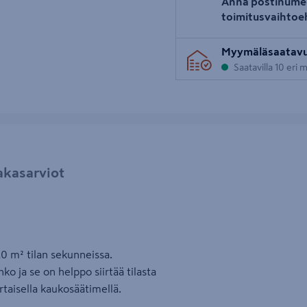
Anna postinume
toimitusvaihtoe
Myymäläsaatav
Saatavilla 10 eri
akasarviot
 m² tilan sekunneissa.
o ja se on helppo siirtää tilasta
taisella kaukosäätimellä.