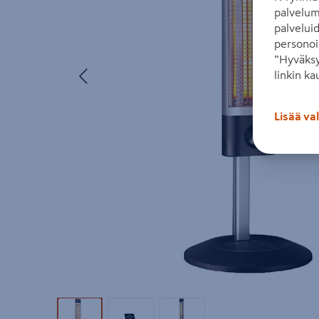
palvelum
palvelui
personoi
”Hyväksy
Edellinen
linkin ka
Lisää va