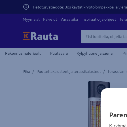
Tietoturvatiedote: Jos käytät kryptolompakkoa ja vierai
Myymälät
Palvelut
Varaa aika
Inspiraatio ja ohjeet
Tera
Rakennusmateriaalit
Puutavara
Kylpyhuone ja sauna
Pi
/
/
Piha
Puutarhakalusteet ja terassikalusteet
Terassiläm
Yksityiskohtainen kuvaus löytyy Tuotteen kuvaus -
Parem
K-ryhmä 