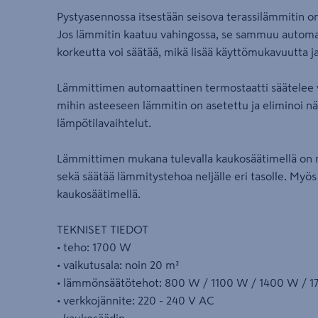
Pystyasennossa itsestään seisova terassilämmitin o
Jos lämmitin kaatuu vahingossa, se sammuu automaa
korkeutta voi säätää, mikä lisää käyttömukavuutta 
Lämmittimen automaattinen termostaatti säätelee v
mihin asteeseen lämmitin on asetettu ja eliminoi nä
lämpötilavaihtelut.
Lämmittimen mukana tulevalla kaukosäätimellä on m
sekä säätää lämmitystehoa neljälle eri tasolle. Myö
kaukosäätimellä.
TEKNISET TIEDOT
• teho: 1700 W
• vaikutusala: noin 20 m²
• lämmönsäätötehot: 800 W / 1100 W / 1400 W / 
• verkkojännite: 220 - 240 V AC