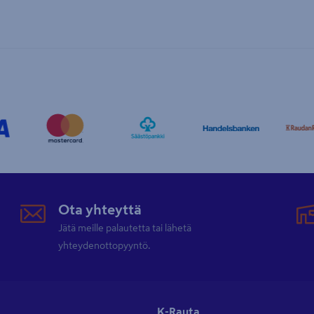
Ota yhteyttä
Jätä meille palautetta tai lähetä
yhteydenottopyyntö.
K-Rauta