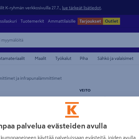
lit K-ryhmän verkkosivuilla 27.7.,
lue tärkeät lisätiedot
.
ssilaskuri
Tuotemerkit
Ammattilaisille
Tarjoukset
Outlet
ntamateriaalit
Maalit
Työkalut
Piha
Sähkö ja valaisimet
mittimet ja infrapunalämmittimet
maamerkistä
VEITO
Terassilämmitin
musta
Tuotenumero
:
502132181
EAN
paa palvelua evästeiden avulla
kumppaneineen käyttää palveluissaan evästeitä, joiden avulla
Lämmitä huoneesi sekunnei