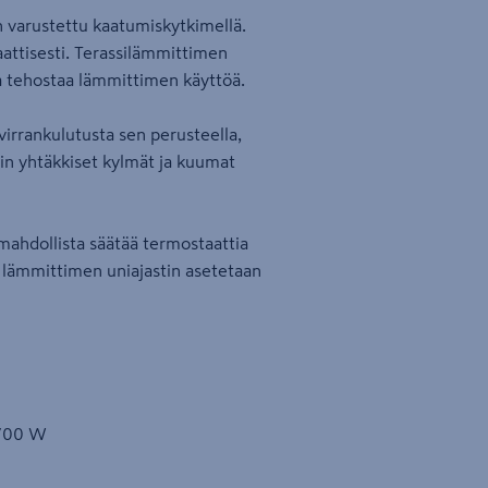
n varustettu kaatumiskytkimellä.
ttisesti. Terassilämmittimen
ja tehostaa lämmittimen käyttöä.
irrankulutusta sen perusteella,
in yhtäkkiset kylmät ja kuumat
ahdollista säätää termostaattia
s lämmittimen uniajastin asetetaan
1700 W