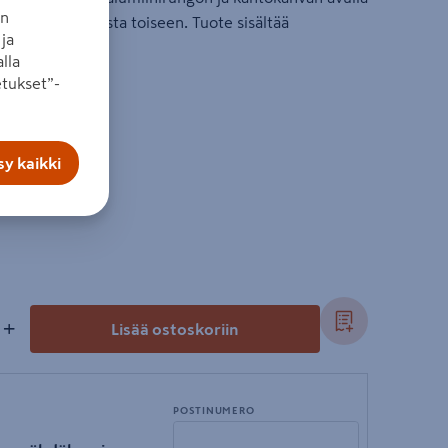
an
ttävissä huoneesta toiseen. Tuote sisältää
ja
lla
tukset”-
y kaikki
+
Lisää ostoskoriin
POSTINUMERO