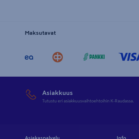
Maksutavat
Asiakkuus
Tutustu eri asiakkuusvaihtoehtoihin K-Raudassa.
Asiakaspalvelu
Info