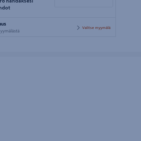
ro nähdäksesi
hdot
Syötä
uus
postinumero
Valitse myymälä
 myymälästä