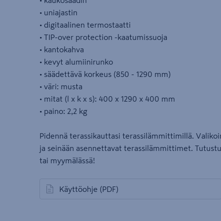
• kaukosäädin
• uniajastin
• digitaalinen termostaatti
• TIP-over protection -kaatumissuoja
• kantokahva
• kevyt alumiinirunko
• säädettävä korkeus (850 - 1290 mm)
• väri: musta
• mitat (l x k x s): 400 x 1290 x 400 mm
• paino: 2,2 kg
Pidennä terassikauttasi terassilämmittimillä. Valik
ja seinään asennettavat terassilämmittimet. Tutus
tai myymälässä!
Käyttöohje
(PDF)
avautuu uuteen välilehteen