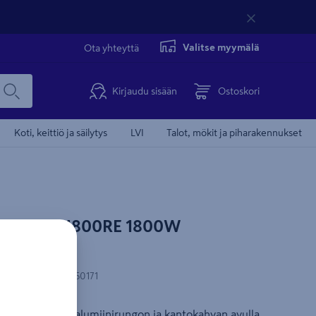
Valitse myymälä
Ota yhteyttä
Kirjaudu sisään
Ostoskori
Koti, keittiö ja säilytys
LVI
Talot, mökit ja piharakennukset
 Veito CH1800RE 1800W
-koodi
:
8697412950171
ssa. Kestävän alumiinirungon ja kantokahvan avulla