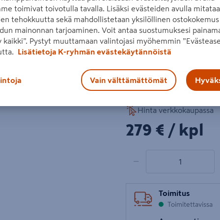
me toimivat toivotulla tavalla. Lisäksi evästeiden avulla mitata
lämmitin on helposti siirre
den tehokkuutta sekä mahdollistetaan yksilöllinen ostokokemus 
kaukosäätimen.
dun mainonnan tarjoaminen. Voit antaa suostumuksesi painama
 kaikki”. Pystyt muuttamaan valintojasi myöhemmin ”Evästease
1800 W
Seuraava
utta.
Lisätietoja K-ryhmän evästekäytännöistä
Lue koko tuotekuvaus
lintoja
Vain välttämättömät
Hyväks
Katso liitetiedostot
Hinta verkkokaupassa
279€/kpl
279 €
/ kpl
1 tuotetta
Määrä
−
Toimitus
Toimitettavissa