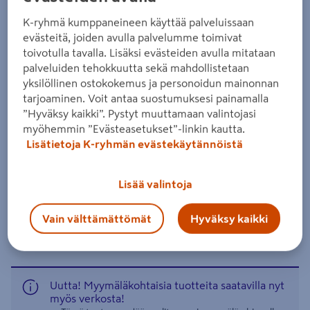
luokka vihreä 28x95x3000mm
K-ryhmä kumppaneineen käyttää palveluissaan
Tuotenumero
:
502044368
EAN-koodi
:
6438313516514
evästeitä, joiden avulla palvelumme toimivat
toivotulla tavalla. Lisäksi evästeiden avulla mitataan
palveluiden tehokkuutta sekä mahdollistetaan
Kestopuu kestää vaativiakin sääolosuhteita. AB-luokan
yksilöllinen ostokokemus ja personoidun mainonnan
terassilautaa voi käyttää maapinnan yläpuolisiin
tarjoaminen. Voit antaa suostumuksesi painamalla
rakenteisiin. Saatavana sileänä tai uritettuna. Neliöhinta
”Hyväksy kaikki”. Pystyt muuttamaan valintojasi
on laskettu 6 mm asennusraolla.
myöhemmin ”Evästeasetukset”-linkin kautta.
Lisätietoja K-ryhmän evästekäytännöistä
kestävin puumateriaali ulkona
kierrätettävä
Lisää valintoja
Lue koko tuotekuvaus
Vain välttämättömät
Hyväksy kaikki
Katso liitetiedostot
Uutta! Myymäläkohtaisia tuotteita saatavilla nyt
myös verkosta!