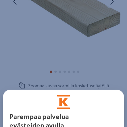
Zoomaa kuvaa sormilla kosketusnäytöllä
NO BRAND
Parempaa palvelua
Terassilauta kestopuu sileä AB-
evästeiden avulla