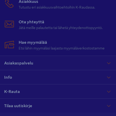
Asiakkuus
Tutustu eri asiakkuusvaihtoehtoihin K-Raudassa.
Ota yhteyttä
Jätä meille palautetta tai lähetä yhteydenottopyyntö.
Hae myymälää
Etsi lähin myymäläsi laajasta myymäläverkostostamme
Asiakaspalvelu
Info
K-Rauta
Tilaa uutiskirje