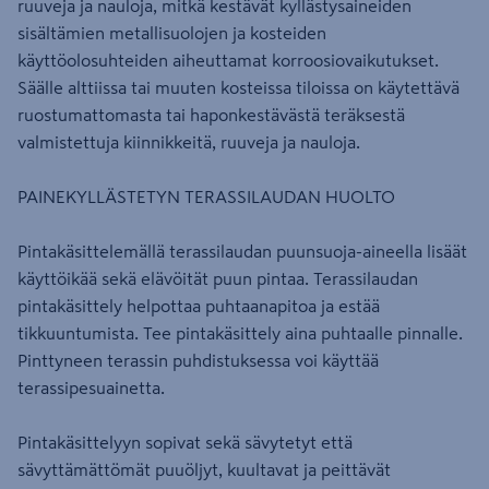
ruuveja ja nauloja, mitkä kestävät kyllästysaineiden
sisältämien metallisuolojen ja kosteiden
käyttöolosuhteiden aiheuttamat korroosiovaikutukset.
Säälle alttiissa tai muuten kosteissa tiloissa on käytettävä
ruostumattomasta tai haponkestävästä teräksestä
valmistettuja kiinnikkeitä, ruuveja ja nauloja.
PAINEKYLLÄSTETYN TERASSILAUDAN HUOLTO
Pintakäsittelemällä terassilaudan puunsuoja-aineella lisäät
käyttöikää sekä elävöität puun pintaa. Terassilaudan
pintakäsittely helpottaa puhtaanapitoa ja estää
tikkuuntumista. Tee pintakäsittely aina puhtaalle pinnalle.
Pinttyneen terassin puhdistuksessa voi käyttää
terassipesuainetta.
Pintakäsittelyyn sopivat sekä sävytetyt että
sävyttämättömät puuöljyt, kuultavat ja peittävät