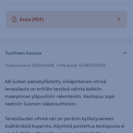
Esite
(PDF)
avautuu uuteen välilehteen
Tuotteen kuvaus
Tuotenumero
:
502044368
EAN-koodi
:
6438313516514
AB-luokan painekyllästetty sileäpintainen vihreä
terassilauta on erittäin kestävä valinta kaikkiin
maanpinnan yläpuolisiin rakenteisiin. Kestopuu sopii
vaativiin Suomen sääolosuhteisiin.
Terassilaudan vihreä väri on peräisin kyllästysaineen
sisältämästä kuparista. Käytöstä poistettua kestopuuta ei