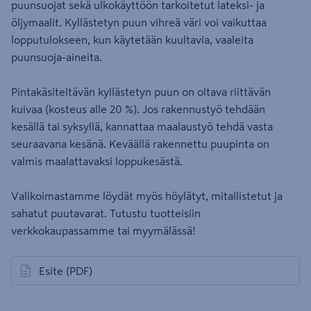
puunsuojat sekä ulkokäyttöön tarkoitetut lateksi- ja
öljymaalit. Kyllästetyn puun vihreä väri voi vaikuttaa
lopputulokseen, kun käytetään kuultavia, vaaleita
puunsuoja-aineita.
Pintakäsiteltävän kyllästetyn puun on oltava riittävän
kuivaa (kosteus alle 20 %). Jos rakennustyö tehdään
kesällä tai syksyllä, kannattaa maalaustyö tehdä vasta
seuraavana kesänä. Keväällä rakennettu puupinta on
valmis maalattavaksi loppukesästä.
Valikoimastamme löydät myös höylätyt, mitallistetut ja
sahatut puutavarat. Tutustu tuotteisiin
verkkokaupassamme tai myymälässä!
Esite
(PDF)
avautuu uuteen välilehteen