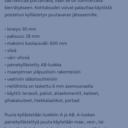
saa hävittää polttamalla, vaan se on toimitettava
kierrätykseen. Kotitaloudet voivat palauttaa käytöstä
poistetun kyllästetyn puutavaran jäteasemille.
• leveys: 95 mm
• paksuus: 28 mm
• maksimi koolausväli: 600 mm
• sileä
• väri: vihreä
• painekyllästetty AB-luokka
• maanpinnan yläpuolisiin rakenteisiin
• vaativiin sääolosuhteisiin
• neliöhinta on laskettu 6 mm asennusraolla
• käyttö: terassit, patiot, aitaelementit, kaiteet,
pihakalusteet, hiekkalaatikot, portaat
Puuta kyllästetään luokkiin A ja AB. A-luokan
painekyllästettyä puuta käytetään maa-, vesi-, tai