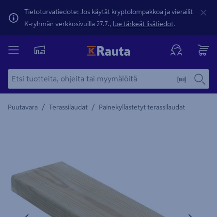
Tietoturvatiedote: Jos käytät kryptolompakkoa ja vierailit
K-ryhmän verkkosivuilla 27.7.,
lue tärkeät lisätiedot
.
/
/
Puutavara
Terassilaudat
Painekyllästetyt terassilaudat
Yksityiskohtainen kuvaus löytyy Tuotteen kuvaus -maamerki
Edellinen
Seura