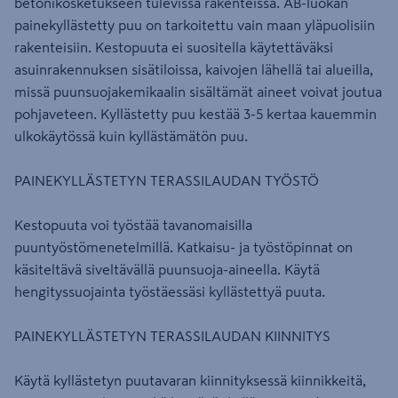
betonikosketukseen tulevissa rakenteissa. AB-luokan
painekyllästetty puu on tarkoitettu vain maan yläpuolisiin
rakenteisiin. Kestopuuta ei suositella käytettäväksi
asuinrakennuksen sisätiloissa, kaivojen lähellä tai alueilla,
missä puunsuojakemikaalin sisältämät aineet voivat joutua
pohjaveteen. Kyllästetty puu kestää 3-5 kertaa kauemmin
ulkokäytössä kuin kyllästämätön puu.
PAINEKYLLÄSTETYN TERASSILAUDAN TYÖSTÖ
Kestopuuta voi työstää tavanomaisilla
puuntyöstömenetelmillä. Katkaisu- ja työstöpinnat on
käsiteltävä siveltävällä puunsuoja-aineella. Käytä
hengityssuojainta työstäessäsi kyllästettyä puuta.
PAINEKYLLÄSTETYN TERASSILAUDAN KIINNITYS
Käytä kyllästetyn puutavaran kiinnityksessä kiinnikkeitä,