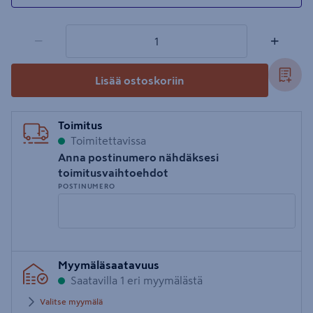
1 tuotetta
Määrä
−
+
Lisää ostoskoriin
Toimitus
Toimitettavissa
Anna postinumero nähdäksesi
toimitusvaihtoehdot
POSTINUMERO
Syötä
Myymäläsaatavuus
postinumero
Saatavilla 1 eri myymälästä
Valitse myymälä