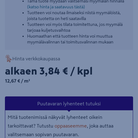
Tämä tuote myydään valitsemasi myymälän hinnalla
(katso hinta ja saatavuus tästä)
Tuotteen voi noutaa ilmaiseksi niistä myymälöistä,
joista tuotetta on heti saatavilla
Tuotteen voi myös tilata toimitettuna, jos myymälä
tarjoaa kuljetusvaihtoa
Huomaathan että tuotteen hinta voi muuttua
myymälävalinnan tai toimitusvalinnan mukaan
Hinta verkkokaupassa
3,84€/kpl
alkaen
3,84 €
/ kpl
12,67€/m²
12,67 €
/ m²
Puutavaran lyhenteet tutuksi
Mitä tuotenimissä näkyvät lyhenteet oikein
tarkoittavat? Tutustu
oppaaseemme
, joka auttaa
valitsemaan sopivan puutavaran.