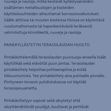
ruuveja ja nauloja, mitkä kestävät kyllästysaineiden
sisältämien metallisuolojen ja kosteiden
käyttöolosuhteiden aiheuttamat korroosiovaikutukset.
Säälle alttiissa tai muuten kosteissa tiloissa on käytettävä
ruostumattomasta tai haponkestävästä teräksestä
valmistettuja kiinnikkeitä, ruuveja ja nauloja.
PAINEKYLLÄSTETYN TERASSILAUDAN HUOLTO
Pintakäsittelemällä terassilaudan puunsuoja-aineella lisäät
käyttöikää sekä elävöität puun pintaa. Terassilaudan
pintakäsittely helpottaa puhtaanapitoa ja estää
tikkuuntumista. Tee pintakäsittely aina puhtaalle pinnalle.
Pinttyneen terassin puhdistuksessa voi käyttää
terassipesuainetta.
Pintakäsittelyyn sopivat sekä sävytetyt että
sävyttämättömät puuöljyt, kuultavat ja peittävät