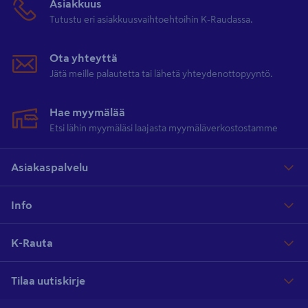
Asiakkuus
Tutustu eri asiakkuusvaihtoehtoihin K-Raudassa.
Ota yhteyttä
Jätä meille palautetta tai lähetä yhteydenottopyyntö.
Hae myymälää
Etsi lähin myymäläsi laajasta myymäläverkostostamme
Asiakaspalvelu
Info
K-Rauta
Tilaa uutiskirje