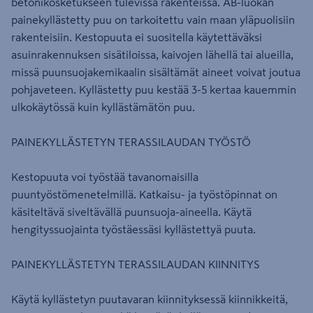
betonikosketukseen tulevissa rakenteissa. AB-luokan
painekyllästetty puu on tarkoitettu vain maan yläpuolisiin
rakenteisiin. Kestopuuta ei suositella käytettäväksi
asuinrakennuksen sisätiloissa, kaivojen lähellä tai alueilla,
missä puunsuojakemikaalin sisältämät aineet voivat joutua
pohjaveteen. Kyllästetty puu kestää 3-5 kertaa kauemmin
ulkokäytössä kuin kyllästämätön puu.
PAINEKYLLÄSTETYN TERASSILAUDAN TYÖSTÖ
Kestopuuta voi työstää tavanomaisilla
puuntyöstömenetelmillä. Katkaisu- ja työstöpinnat on
käsiteltävä siveltävällä puunsuoja-aineella. Käytä
hengityssuojainta työstäessäsi kyllästettyä puuta.
PAINEKYLLÄSTETYN TERASSILAUDAN KIINNITYS
Käytä kyllästetyn puutavaran kiinnityksessä kiinnikkeitä,