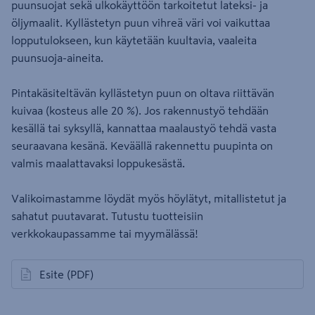
puunsuojat sekä ulkokäyttöön tarkoitetut lateksi- ja
öljymaalit. Kyllästetyn puun vihreä väri voi vaikuttaa
lopputulokseen, kun käytetään kuultavia, vaaleita
puunsuoja-aineita.
Pintakäsiteltävän kyllästetyn puun on oltava riittävän
kuivaa (kosteus alle 20 %). Jos rakennustyö tehdään
kesällä tai syksyllä, kannattaa maalaustyö tehdä vasta
seuraavana kesänä. Keväällä rakennettu puupinta on
valmis maalattavaksi loppukesästä.
Valikoimastamme löydät myös höylätyt, mitallistetut ja
sahatut puutavarat. Tutustu tuotteisiin
verkkokaupassamme tai myymälässä!
Esite
(PDF)
avautuu uuteen välilehteen