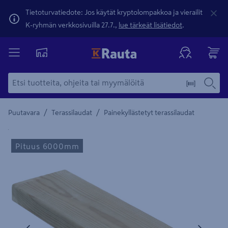
Tietoturvatiedote: Jos käytät kryptolompakkoa ja vierailit
K-ryhmän verkkosivuilla 27.7.,
lue tärkeät lisätiedot
.
/
/
Puutavara
Terassilaudat
Painekyllästetyt terassilaudat
Yksityiskohtainen kuvaus löytyy Tuotteen kuvaus -maamerki
Pituus 6000mm
Edellinen
Seura