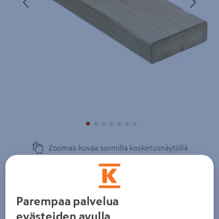
Zoomaa kuvaa sormilla kosketusnäytöllä
NO BRAND
Parempaa palvelua
Terassilauta kestopuu sileä AB-
evästeiden avulla