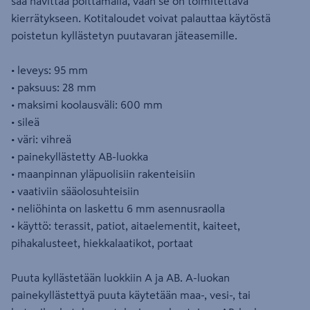
saa hävittää polttamalla, vaan se on toimitettava
kierrätykseen. Kotitaloudet voivat palauttaa käytöstä
poistetun kyllästetyn puutavaran jäteasemille.
• leveys: 95 mm
• paksuus: 28 mm
• maksimi koolausväli: 600 mm
• sileä
• väri: vihreä
• painekyllästetty AB-luokka
• maanpinnan yläpuolisiin rakenteisiin
• vaativiin sääolosuhteisiin
• neliöhinta on laskettu 6 mm asennusraolla
• käyttö: terassit, patiot, aitaelementit, kaiteet,
pihakalusteet, hiekkalaatikot, portaat
Puuta kyllästetään luokkiin A ja AB. A-luokan
painekyllästettyä puuta käytetään maa-, vesi-, tai