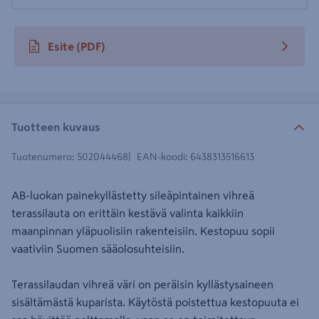
Esite
(PDF)
avautuu uuteen välilehteen
Tuotteen kuvaus
Tuotenumero
:
502044468
EAN-koodi
:
6438313516613
AB-luokan painekyllästetty sileäpintainen vihreä
terassilauta on erittäin kestävä valinta kaikkiin
maanpinnan yläpuolisiin rakenteisiin. Kestopuu sopii
vaativiin Suomen sääolosuhteisiin.
Terassilaudan vihreä väri on peräisin kyllästysaineen
sisältämästä kuparista. Käytöstä poistettua kestopuuta ei