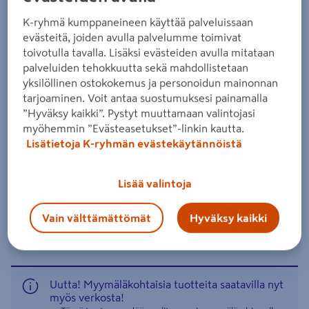
luokka vihreä 28x95x6000mm
K-ryhmä kumppaneineen käyttää palveluissaan
Tuotenumero
:
502044468
EAN-koodi
:
6438313516613
evästeitä, joiden avulla palvelumme toimivat
toivotulla tavalla. Lisäksi evästeiden avulla mitataan
palveluiden tehokkuutta sekä mahdollistetaan
Kestopuu kestää vaativiakin sääolosuhteita. AB-luokan
yksilöllinen ostokokemus ja personoidun mainonnan
terassilautaa voi käyttää maapinnan yläpuolisiin
tarjoaminen. Voit antaa suostumuksesi painamalla
rakenteisiin. Saatavana sileänä tai uritettuna. Neliöhinta
”Hyväksy kaikki”. Pystyt muuttamaan valintojasi
on laskettu 6 mm asennusraolla.
myöhemmin ”Evästeasetukset”-linkin kautta.
Lisätietoja K-ryhmän evästekäytännöistä
kestävin puumateriaali ulkona
kierrätettävä
Lisää valintoja
Lue koko tuotekuvaus
Vain välttämättömät
Hyväksy kaikki
Katso liitetiedostot
Uutta! Myymäläkohtaisia tuotteita saatavilla nyt
myös verkosta!