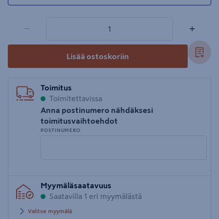
1 tuotetta
Määrä
−
+
Lisää ostoskoriin
Toimitus
Toimitettavissa
Anna postinumero nähdäksesi
toimitusvaihtoehdot
POSTINUMERO
Syötä
Myymäläsaatavuus
postinumero
Saatavilla 1 eri myymälästä
Valitse myymälä