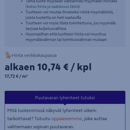
Tämä tuote myydään valitsemasi myymälän hinnalla
(katso hinta ja saatavuus tästä)
Tuotteen voi noutaa ilmaiseksi niistä myymälöistä,
joista tuotetta on heti saatavilla
Tuotteen voi myös tilata toimitettuna, jos myymälä
tarjoaa kuljetusvaihtoa
Huomaathan että tuotteen hinta voi muuttua
myymälävalinnan tai toimitusvalinnan mukaan
Hinta verkkokaupassa
10,74€/kpl
alkaen
10,74 €
/ kpl
17,72€/m²
17,72 €
/ m²
Puutavaran lyhenteet tutuksi
Mitä tuotenimissä näkyvät lyhenteet oikein
tarkoittavat? Tutustu
oppaaseemme
, joka auttaa
valitsemaan sopivan puutavaran.