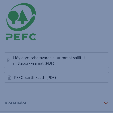
Höylätyn sahatavaran suurimmat sallitut
avautuu uuteen välilehteen
mittapoikkeamat
(PDF)
PEFC-sertifikaatti
(PDF)
avautuu uuteen välilehteen
Tuotetiedot