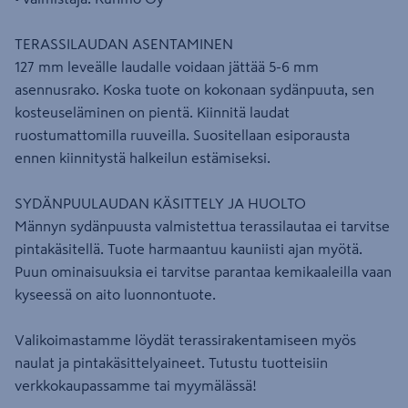
TERASSILAUDAN ASENTAMINEN
127 mm leveälle laudalle voidaan jättää 5-6 mm
asennusrako. Koska tuote on kokonaan sydänpuuta, sen
kosteuseläminen on pientä. Kiinnitä laudat
ruostumattomilla ruuveilla. Suositellaan esiporausta
ennen kiinnitystä halkeilun estämiseksi.
SYDÄNPUULAUDAN KÄSITTELY JA HUOLTO
Männyn sydänpuusta valmistettua terassilautaa ei tarvitse
pintakäsitellä. Tuote harmaantuu kauniisti ajan myötä.
Puun ominaisuuksia ei tarvitse parantaa kemikaaleilla vaan
kyseessä on aito luonnontuote.
Valikoimastamme löydät terassirakentamiseen myös
naulat ja pintakäsittelyaineet. Tutustu tuotteisiin
verkkokaupassamme tai myymälässä!