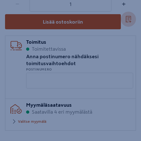
−
+
Lisää ostoskoriin
Toimitus
Toimitettavissa
Anna postinumero nähdäksesi
toimitusvaihtoehdot
POSTINUMERO
Syötä
Myymäläsaatavuus
postinumero
Saatavilla 4 eri myymälästä
Valitse myymälä