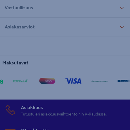
Vastuullisuus
Asiakasarviot
Maksutavat
Asiakkuus
Tutustu eri asiakkuusvaihtoehtoihin K-Raudassa.