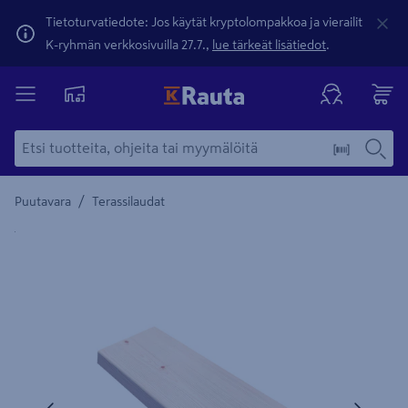
Tietoturvatiedote: Jos käytät kryptolompakkoa ja vierailit
K-ryhmän verkkosivuilla 27.7.,
lue tärkeät lisätiedot
.
/
Puutavara
Terassilaudat
Yksityiskohtainen kuvaus löytyy Tuotteen kuvaus -maamerki
Edellinen
Seura