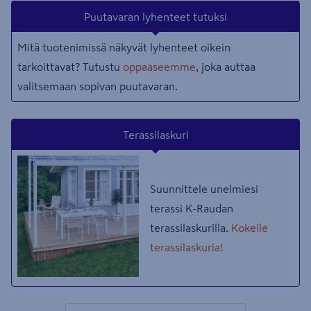
Puutavaran lyhenteet tutuksi
Mitä tuotenimissä näkyvät lyhenteet oikein
tarkoittavat? Tutustu
oppaaseemme
, joka auttaa
valitsemaan sopivan puutavaran.
Terassilaskuri
Suunnittele unelmiesi
terassi K-Raudan
terassilaskurilla.
Kokeile
terassilaskuria!
1 tuotetta
Määrä