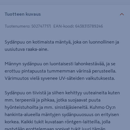
Tuotteen kuvaus
Tuotenumero
:
502747717
EAN-koodi
:
6438313789246
Sydänpuu on kotimaista mäntyä, joka on luonnollinen ja
uusiutuva raaka-aine.
Männyn sydänpuu on luontaisesti lahonkestävää, ja se
erottuu pintapuusta tummemman värinsä perusteella.
Värimuutos vielä syvenee UV-säteiden vaikutuksesta.
Sydänpuu on tiivistä ja siihen kehittyy uuteaineita kuten
mm. terpeeniä ja pihkaa, jotka suojaavat puuta
hyönteistuhoilta ja mm. sinistäjäsieneltä. Kuhmo Oy:n
hankinta-alueella mäntyjen sydänpuuosuus on erityisen
korkea. Kaikki tukit kuvataan röntgen-laitteilla, jolla
pystytään erottelemaan sopivat tukit juuri tämän