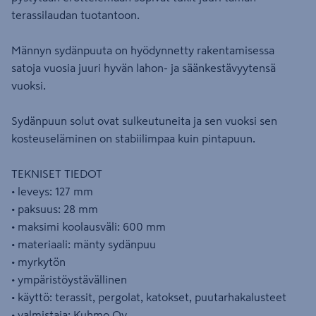
terassilaudan tuotantoon.
Männyn sydänpuuta on hyödynnetty rakentamisessa
satoja vuosia juuri hyvän lahon- ja säänkestävyytensä
vuoksi.
Sydänpuun solut ovat sulkeutuneita ja sen vuoksi sen
kosteuseläminen on stabiilimpaa kuin pintapuun.
TEKNISET TIEDOT
• leveys: 127 mm
• paksuus: 28 mm
• maksimi koolausväli: 600 mm
• materiaali: mänty sydänpuu
• myrkytön
• ympäristöystävällinen
• käyttö: terassit, pergolat, katokset, puutarhakalusteet
• valmistaja: Kuhmo Oy