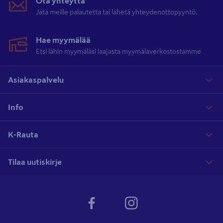
Ota yhteyttä
Jätä meille palautetta tai lähetä yhteydenottopyyntö.
Hae myymälää
Etsi lähin myymäläsi laajasta myymäläverkostostamme
Asiakaspalvelu
Info
K-Rauta
Tilaa uutiskirje