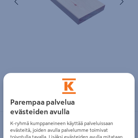
Zoomaa kuvaa sormilla kosketusnäytöllä
Parempaa palvelua
evästeiden avulla
K-ryhmä kumppaneineen käyttää palveluissaan
KUHMO
evästeitä, joiden avulla palvelumme toimivat
Terassilauta Kuhmo 28x127x4500
toivotulla tavalla. Lisäksi evästeiden avulla mitataan