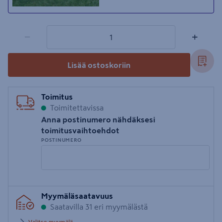
1 tuotetta
Määrä
−
+
Lisää ostoskoriin
Toimitus
Toimitettavissa
Anna postinumero nähdäksesi
toimitusvaihtoehdot
POSTINUMERO
Syötä
Myymäläsaatavuus
postinumero
Saatavilla 31 eri myymälästä