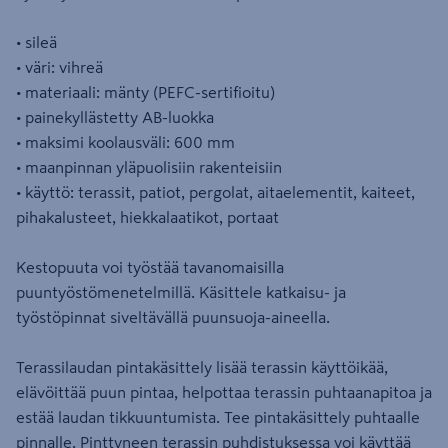
• sileä
• väri: vihreä
• materiaali: mänty (PEFC-sertifioitu)
• painekyllästetty AB-luokka
• maksimi koolausväli: 600 mm
• maanpinnan yläpuolisiin rakenteisiin
• käyttö: terassit, patiot, pergolat, aitaelementit, kaiteet,
pihakalusteet, hiekkalaatikot, portaat
Kestopuuta voi työstää tavanomaisilla
puuntyöstömenetelmillä. Käsittele katkaisu- ja
työstöpinnat siveltävällä puunsuoja-aineella.
Terassilaudan pintakäsittely lisää terassin käyttöikää,
elävöittää puun pintaa, helpottaa terassin puhtaanapitoa ja
estää laudan tikkuuntumista. Tee pintakäsittely puhtaalle
pinnalle. Pinttyneen terassin puhdistuksessa voi käyttää