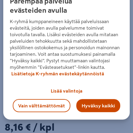
Parempaa palvelua
sileä 21x95x4800 NTR/AB
evästeiden avulla
Tuotenumero
:
502300231
EAN-koodi
:
6438313638728
K-ryhmä kumppaneineen käyttää palveluissaan
evästeitä, joiden avulla palvelumme toimivat
Vihreä ja sileä AB-luokan painekyllästetty PROF-
toivotulla tavalla. Lisäksi evästeiden avulla mitataan
terassilauta. Kestopuu on kestävä valinta kaikkin
palveluiden tehokkuutta sekä mahdollistetaan
maanpinnan yläpuolisiin rakenteisiin. Saatavilla eri
yksilöllinen ostokokemus ja personoidun mainonnan
pituuksia. Varmista pituus kaupasta.
tarjoaminen. Voit antaa suostumuksesi painamalla
”Hyväksy kaikki”. Pystyt muuttamaan valintojasi
Lue koko tuotekuvaus
myöhemmin ”Evästeasetukset”-linkin kautta.
Lisätietoja K-ryhmän evästekäytännöistä
Katso vastuullisuustiedot
Lisää valintoja
Katso liitetiedostot
Vain välttämättömät
Hyväksy kaikki
Hinta verkkokaupassa
8,16€/kpl
8,16 €
/ kpl