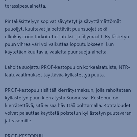
terassipesuainetta.
Pintakäsittelyyn sopivat sävytetyt ja sävyttämättömät
puuöljyt, kuultavat ja peittävät puunsuojat sekä
ulkokäyttöön tarkoitetut lateksi- ja öljymaalit. Kyllästetyn
puun vihreä väri voi vaikuttaa lopputulokseen, kun
käytetään kuultavia, vaaleita puunsuoja-aineita.
Laholta suojattu PROF-kestopuu on korkealaatuista, NTR-
laatuvaatimukset täyttävää kyllästettyä puuta.
PROF-kestopuu sisältää kierrätysmaksun, jolla rahoitetaan
kyllästetyn puun kierrätystä Suomessa. Kestopuu on
kierrätettävä, sitä ei saa hävittää polttamalla. Kotitaloudet
voivat palauttaa käytöstä poistetun kyllästetyn puutavaran
jäteasemille.
PROF-KESTOPUU