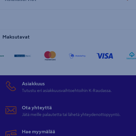
Maksutavat
Asiakkuus
Tutustu eri asiakkuusvaihtoehtoihin K-Raudassa.
Ota yhteyttä
Jätä meille palautetta tai lähetä yhteydenottopyyntö.
Hae myymälää