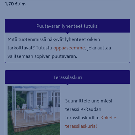
1,70€/m
1,70 €
/ m
Puutavaran lyhenteet tutuksi
Mitä tuotenimissä näkyvät lyhenteet oikein
tarkoittavat? Tutustu
oppaaseemme
, joka auttaa
valitsemaan sopivan puutavaran.
Terassilaskuri
Suunnittele unelmiesi
terassi K-Raudan
terassilaskurilla.
Kokeile
terassilaskuria!