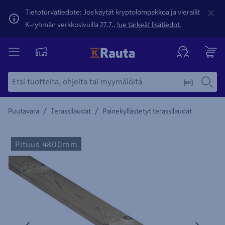
Tietoturvatiedote: Jos käytät kryptolompakkoa ja vierailit
K-ryhmän verkkosivuilla 27.7.,
lue tärkeät lisätiedot
.
/
/
Puutavara
Terassilaudat
Painekyllästetyt terassilaudat
Yksityiskohtainen kuvaus löytyy Tuotteen kuvaus -maamerki
Pituus 4800mm
Edellinen
Seura