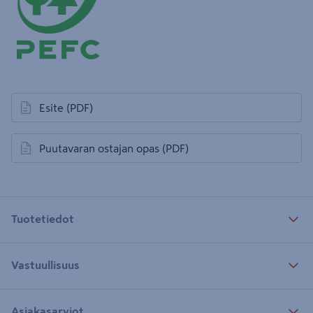
Esite
(PDF)
avautuu uuteen välilehteen
Puutavaran ostajan opas
(PDF)
avautuu uuteen välilehteen
Tuotetiedot
Vastuullisuus
Asiakasarviot