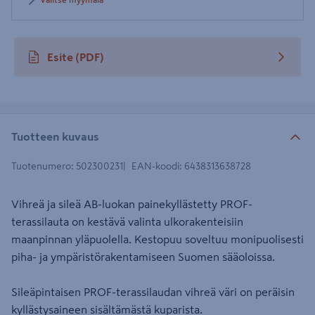
Valitse myymälä
Esite
(PDF)
avautuu uuteen välilehteen
Tuotteen kuvaus
Tuotenumero
:
502300231
EAN-koodi
:
6438313638728
Vihreä ja sileä AB-luokan painekyllästetty PROF-
terassilauta on kestävä valinta ulkorakenteisiin
maanpinnan yläpuolella. Kestopuu soveltuu monipuolisesti
piha- ja ympäristörakentamiseen Suomen sääoloissa.
Sileäpintaisen PROF-terassilaudan vihreä väri on peräisin
kyllästysaineen sisältämästä kuparista.