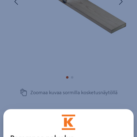
Zoomaa kuvaa sormilla kosketusnäytöllä
PROF
Terassilauta PROF kestopuu vihreä