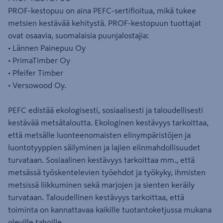
PROF-kestopuu on aina PEFC-sertifioitua, mikä tukee
metsien kestävää kehitystä. PROF-kestopuun tuottajat
ovat osaavia, suomalaisia puunjalostajia:
• Lännen Painepuu Oy
• PrimaTimber Oy
• Pfeifer Timber
• Versowood Oy.
PEFC edistää ekologisesti, sosiaalisesti ja taloudellisesti
kestävää metsätaloutta. Ekologinen kestävyys tarkoittaa,
että metsälle luonteenomaisten elinympäristöjen ja
luontotyyppien säilyminen ja lajien elinmahdollisuudet
turvataan. Sosiaalinen kestävyys tarkoittaa mm., että
metsässä työskentelevien työehdot ja työkyky, ihmisten
metsissä liikkuminen sekä marjojen ja sienten keräily
turvataan. Taloudellinen kestävyys tarkoittaa, että
toiminta on kannattavaa kaikille tuotantoketjussa mukana
oleville tahoille.