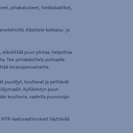
iteet, pihakalusteet, hiekkalaatikot,
etelmillä. Käsittele katkaisu- ja
ä, elävöittää puun pintaa, helpottaa
a. Tee pintakäsittely puhtaalle
ttää terassipesuainetta.
t puuöljyt, kuultavat ja peittävät
 öljymaalit. Kyllästetyn puun
ään kuultavia, vaaleita puunsuoja-
, NTR-laatuvaatimukset täyttävää