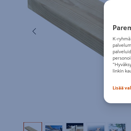
Parem
Edellinen
K-ryhmä 
palvelum
palvelui
personoi
”Hyväksy
linkin ka
Lisää va