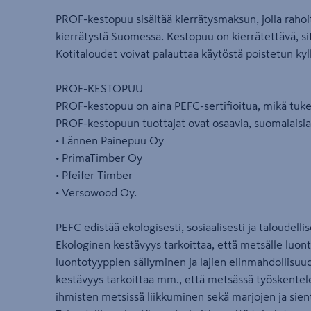
PROF-kestopuu sisältää kierrätysmaksun, jolla rahoi
kierrätystä Suomessa. Kestopuu on kierrätettävä, sit
Kotitaloudet voivat palauttaa käytöstä poistetun kyl
PROF-KESTOPUU
PROF-kestopuu on aina PEFC-sertifioitua, mikä tuke
PROF-kestopuun tuottajat ovat osaavia, suomalaisia 
• Lännen Painepuu Oy
• PrimaTimber Oy
• Pfeifer Timber
• Versowood Oy.
PEFC edistää ekologisesti, sosiaalisesti ja taloudell
Ekologinen kestävyys tarkoittaa, että metsälle luo
luontotyyppien säilyminen ja lajien elinmahdollisuu
kestävyys tarkoittaa mm., että metsässä työskentel
ihmisten metsissä liikkuminen sekä marjojen ja sien