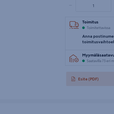
1 tuotetta
Määrä
−
Toimitus
Toimitettavissa
Anna postinume
toimitusvaihtoe
Myymäläsaatav
Saatavilla 73 eri
Esite
(PDF)
avautuu uuteen välileh