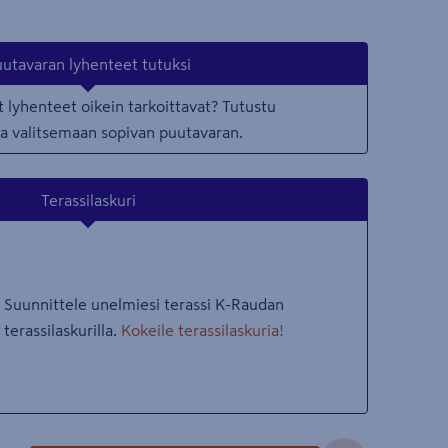
utavaran lyhenteet tutuksi
 lyhenteet oikein tarkoittavat? Tutustu
taa valitsemaan sopivan puutavaran.
Terassilaskuri
Suunnittele unelmiesi terassi K-Raudan
terassilaskurilla.
Kokeile terassilaskuria!