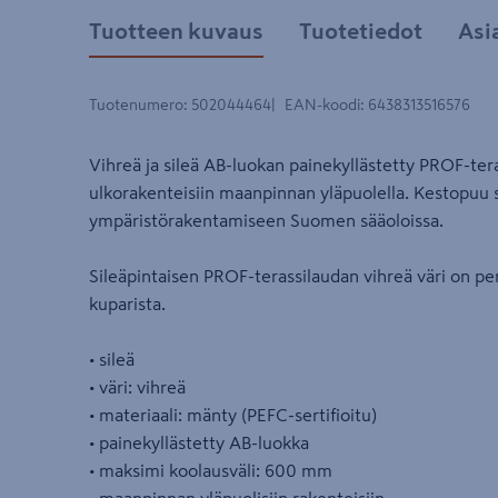
Tuotteen kuvaus
Tuotetiedot
Asi
Tuotenumero
:
502044464
EAN-koodi
:
6438313516576
Vihreä ja sileä AB-luokan painekyllästetty PROF-tera
ulkorakenteisiin maanpinnan yläpuolella. Kestopuu s
ympäristörakentamiseen Suomen sääoloissa.
Sileäpintaisen PROF-terassilaudan vihreä väri on per
kuparista.
• sileä
• väri: vihreä
• materiaali: mänty (PEFC-sertifioitu)
• painekyllästetty AB-luokka
• maksimi koolausväli: 600 mm
• maanpinnan yläpuolisiin rakenteisiin