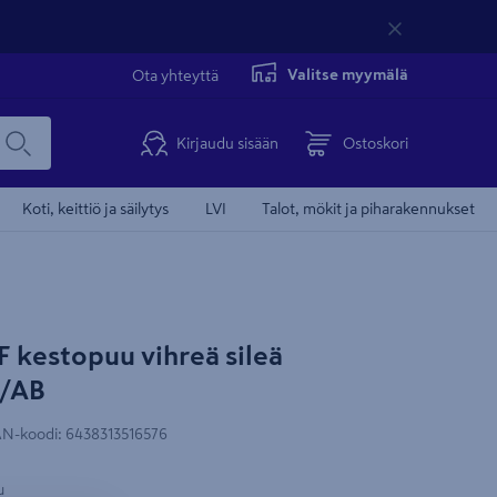
Valitse myymälä
Ota yhteyttä
Kirjaudu sisään
Ostoskori
Koti, keittiö ja säilytys
LVI
Talot, mökit ja piharakennukset
Tämä video 
F kestopuu vihreä sileä
Pituus 4800mm
/AB
N-koodi
:
6438313516576
u