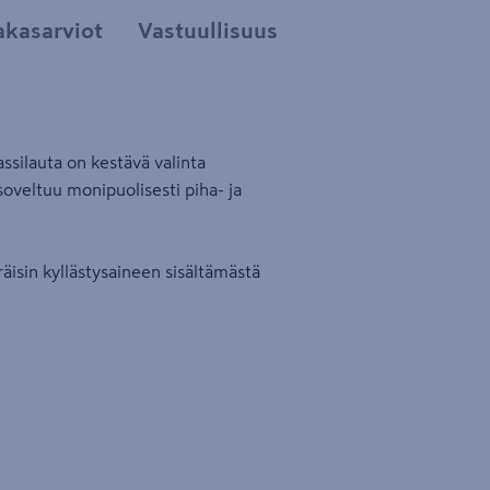
akasarviot
Vastuullisuus
ssilauta on kestävä valinta
oveltuu monipuolisesti piha- ja
äisin kyllästysaineen sisältämästä