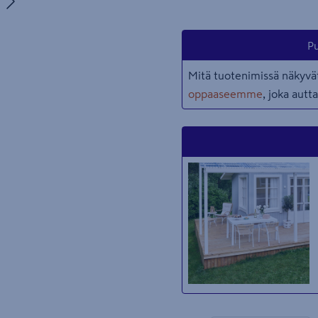
uva 5
Pu
Mitä tuotenimissä näkyvät
oppaaseemme
, joka aut