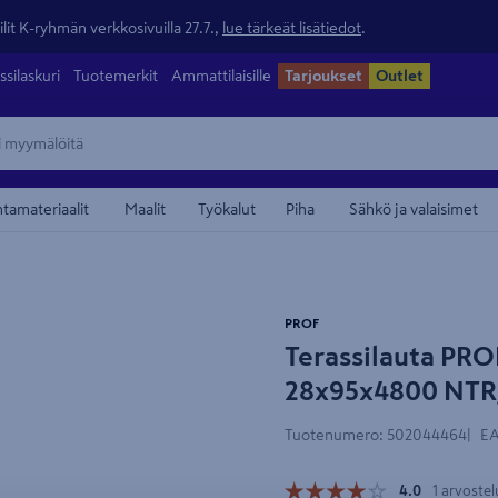
lit K-ryhmän verkkosivuilla 27.7.,
lue tärkeät lisätiedot
.
ssilaskuri
Tuotemerkit
Ammattilaisille
Tarjoukset
Outlet
ntamateriaalit
Maalit
Työkalut
Piha
Sähkö ja valaisimet
maamerkistä
PROF
Terassilauta PRO
Pituus 4800mm
28x95x4800 NTR
Tuotenumero
:
502044464
EA
4.0
1 arvostel