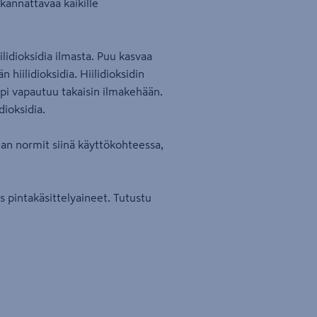
 kannattavaa kaikille
lidioksidia ilmasta. Puu kasvaa
hiilidioksidia. Hiilidioksidin
pi vapautuu takaisin ilmakehään.
dioksidia.
lan normit siinä käyttökohteessa,
pintakäsittelyaineet. Tutustu