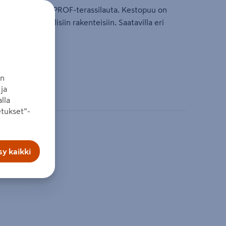
painekyllästetty PROF-terassilauta. Kestopuu on
pinnan yläpuolisiin rakenteisiin. Saatavilla eri
kaupasta.
i ulkona
an
ja
lla
tukset”-
y kaikki