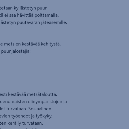
tetaan kyllästetyn puun
ä ei saa hävittää polttamalla.
lästetyn puutavaran jäteasemille.
e metsien kestävää kehitystä.
puunjalostajia:
isesti kestävää metsätaloutta.
nteenomaisten elinympäristöjen ja
det turvataan. Sosiaalinen
evien työehdot ja työkyky,
ten keräily turvataan.