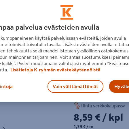
Vihreä ja sileä AB-luokan 
kestävä valinta kaikkin maan
pituuksia. Varmista pituus 
paa palvelua evästeiden avulla
Seuraava
kestävin puumateriaal
kumppaneineen käyttää palveluissaan evästeitä, joiden avulla
kierrätettävä
me toimivat toivotulla tavalla. Lisäksi evästeiden avulla mitata
den tehokkuutta sekä mahdollistetaan yksilöllinen ostokokemus 
Lue koko tuotekuvaus
dun mainonnan tarjoaminen. Voit antaa suostumuksesi painama
 kaikki”. Pystyt muuttamaan valintojasi myöhemmin ”Evästease
utta.
Lisätietoja K-ryhmän evästekäytännöistä
Katso vastuullisuustiedot
lintoja
Vain välttämättömät
Hyväks
Katso liitetiedostot
Hinta verkkokaupassa
8,59€/kpl
8,59 €
/ kpl
1,79€/m
Seuraava
1,79 €
/ m