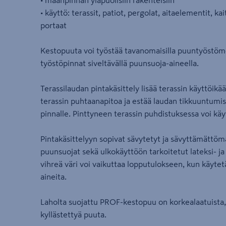
• käyttö: terassit, patiot, pergolat, aitaelementit, ka
portaat
Kestopuuta voi työstää tavanomaisilla puuntyöstömen
työstöpinnat siveltävällä puunsuoja-aineella.
Terassilaudan pintakäsittely lisää terassin käyttöikä
terassin puhtaanapitoa ja estää laudan tikkuuntumist
pinnalle. Pinttyneen terassin puhdistuksessa voi käy
Pintakäsittelyyn sopivat sävytetyt ja sävyttämättömä
puunsuojat sekä ulkokäyttöön tarkoitetut lateksi- ja
vihreä väri voi vaikuttaa lopputulokseen, kun käytet
aineita.
Laholta suojattu PROF-kestopuu on korkealaatuista
kyllästettyä puuta.