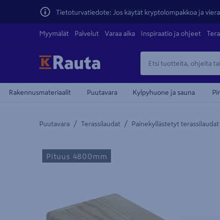
Tietoturvatiedote: Jos käytät kryptolompakkoa ja vierai
Myymälät
Palvelut
Varaa aika
Inspiraatio ja ohjeet
Tera
Rakennusmateriaalit
Puutavara
Kylpyhuone ja sauna
Pi
/
/
Puutavara
Terassilaudat
Painekyllästetyt terassilaudat
Yksityiskohtainen kuvaus löytyy Tuotteen kuvaus -
Pituus 4800mm