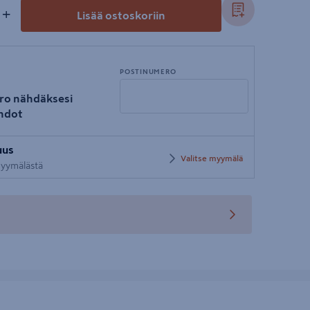
+
Lisää ostoskoriin
POSTINUMERO
ro nähdäksesi
hdot
Syötä
uus
postinumero
Valitse myymälä
 myymälästä
teen