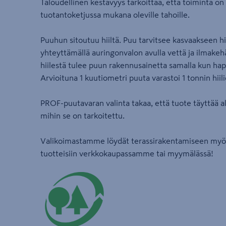
Taloudellinen kestävyys tarkoittaa, että toiminta on
tuotantoketjussa mukana oleville tahoille.
Puuhun sitoutuu hiiltä. Puu tarvitsee kasvaakseen hii
yhteyttämällä auringonvalon avulla vettä ja ilmakehän 
hiilestä tulee puun rakennusainetta samalla kun hap
Arvioituna 1 kuutiometri puuta varastoi 1 tonnin hiili
PROF-puutavaran valinta takaa, että tuote täyttää a
mihin se on tarkoitettu.
Valikoimastamme löydät terassirakentamiseen myös 
tuotteisiin verkkokaupassamme tai myymälässä!