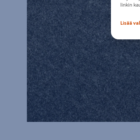
linkin ka
Lisää va