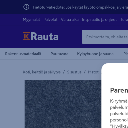
Tietoturvatiedote: Jos käytät kryptolompakkoa ja vierai
Myymälät
Palvelut
Varaa aika
Inspiraatio ja ohjeet
Tera
Rakennusmateriaalit
Puutavara
Kylpyhuone ja sauna
Pi
/
/
/
Koti, keittiö ja säilytys
Sisustus
Matot
Terassimatot
Yksityiskohtainen kuvaus löytyy Tuotteen kuvaus -
Parem
K-ryhmä 
palvelum
palvelui
personoi
”Hyväksy