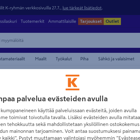
lit K-ryhmän verkkosivuilla 27.7.,
lue tärkeät lisätiedot
.
ssilaskuri
Tuotemerkit
Ammattilaisille
Tarjoukset
Outlet
ntamateriaalit
Maalit
Työkalut
Piha
Sähkö ja valaisimet
 ja parvekematot
maamerkistä
NO BRAND
paa palvelua evästeiden avulla
Terassimatto Pem
kumppaneineen käyttää palveluissaan evästeitä, joiden avulla
Tuotenumero
:
502774831
EAN
me toimivat toivotulla tavalla. Lisäksi evästeiden avulla mitata
den tehokkuutta sekä mahdollistetaan yksilöllinen ostokokemus 
Terassimatoilla saa viihtyvyy
dun mainonnan tarjoaminen. Voit antaa suostumuksesi painama
Nappulapohjan ansiosta ves
 kaikki”. Pystyt muuttamaan valintojasi myöhemmin ”Evästease