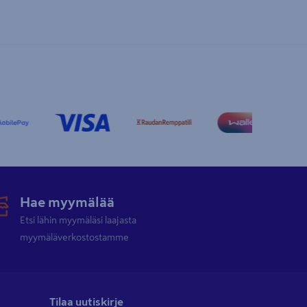
Hae myymälää
Etsi lähin myymäläsi laajasta
myymäläverkostostamme
Tilaa uutiskirje