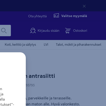
Valitse myymälä
Ota yhteyttä
Kirjaudu sisään
Ostoskori
Koti, keittiö ja säilytys
LVI
Talot, mökit ja piharakennukset
ba 133 cm antrasiitti
-koodi
:
6438313793793
an
ja
ttä ulkotiloihin, parvekkeille ja terasseille.
lla
i ei jää seisomaan maton alle. Hyvä valonkesto.
tukset”-