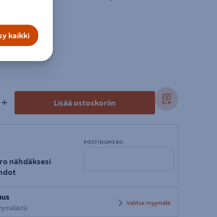
y kaikki
+
Lisää ostoskoriin
POSTINUMERO
ro nähdäksesi
hdot
Syötä
uus
postinumero
Valitse myymälä
myymälästä