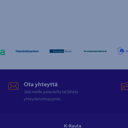
Ota yhteyttä
Jätä meille palautetta tai lähetä
yhteydenottopyyntö.
K-Rauta