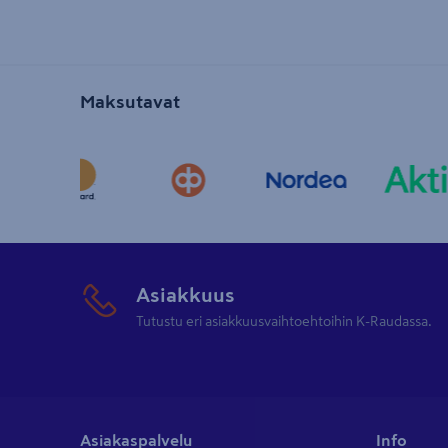
Maksutavat
Asiakkuus
Tutustu eri asiakkuusvaihtoehtoihin K-Raudassa.
Asiakaspalvelu
Info