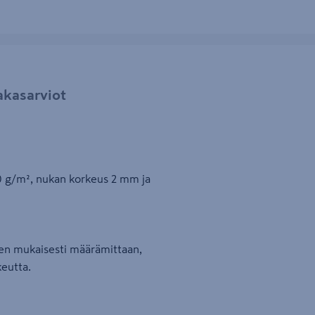
akasarviot
 g/m², nukan korkeus 2 mm ja
sen mukaisesti määrämittaan,
keutta.