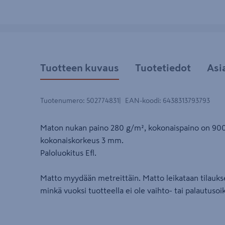
Tuotteen kuvaus
Tuotetiedot
Asi
Tuotenumero
:
502774831
EAN-koodi
:
6438313793793
Maton nukan paino 280 g/m², kokonaispaino on 900
kokonaiskorkeus 3 mm.
Paloluokitus Efl.
Matto myydään metreittäin. Matto leikataan tilauk
minkä vuoksi tuotteella ei ole vaihto- tai palautusoi