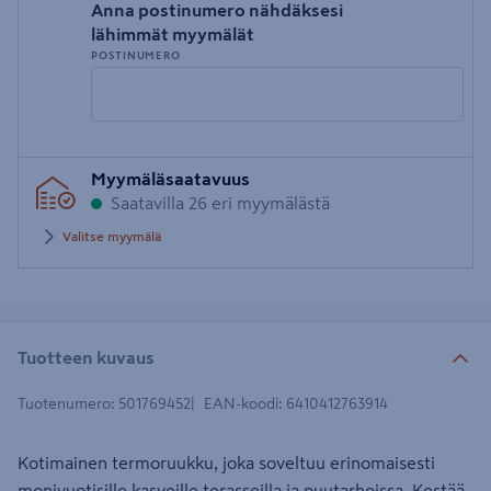
Anna postinumero nähdäksesi
lähimmät myymälät
POSTINUMERO
Syötä
Myymäläsaatavuus
postinumero
Saatavilla 26 eri myymälästä
Valitse myymälä
Tuotteen kuvaus
Tuotenumero
:
501769452
EAN-koodi
:
6410412763914
Kotimainen termoruukku, joka soveltuu erinomaisesti
monivuotisille kasveille terasseilla ja puutarhoissa. Kestää