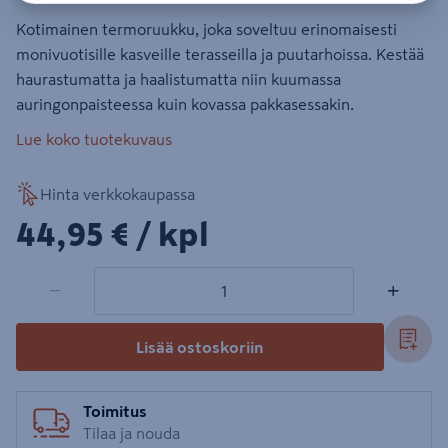
Kotimainen termoruukku, joka soveltuu erinomaisesti
monivuotisille kasveille terasseilla ja puutarhoissa. Kestää
haurastumatta ja haalistumatta niin kuumassa
auringonpaisteessa kuin kovassa pakkasessakin.
Lue koko tuotekuvaus
Hinta verkkokaupassa
44,95€/kpl
44,95 €
/ kpl
1 tuotetta
Määrä
−
+
Lisää ostoskoriin
Toimitus
Tilaa ja nouda