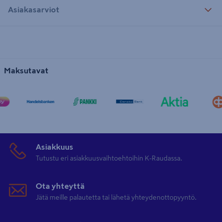
Asiakasarviot
Maksutavat
Asiakkuus
Tutustu eri asiakkuusvaihtoehtoihin K-Raudassa.
Ota yhteyttä
Jätä meille palautetta tai lähetä yhteydenottopyyntö.