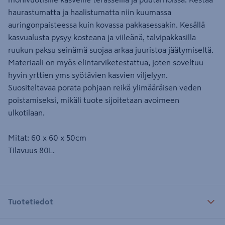
haurastumatta ja haalistumatta niin kuumassa
auringonpaisteessa kuin kovassa pakkasessakin. Kesällä
kasvualusta pysyy kosteana ja viileänä, talvipakkasilla
ruukun paksu seinämä suojaa arkaa juuristoa jäätymiseltä.
Materiaali on myös elintarviketestattua, joten soveltuu
hyvin yrttien yms syötävien kasvien viljelyyn.
Suositeltavaa porata pohjaan reikä ylimääräisen veden
poistamiseksi, mikäli tuote sijoitetaan avoimeen
ulkotilaan.
Mitat: 60 x 60 x 50cm
Tilavuus 80L.
Tuotetiedot