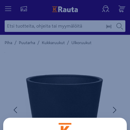
/
/
/
Piha
Puutarha
Kukkaruukut
Ulkoruukut
Yksityiskohtainen kuvaus löytyy Tuotteen kuvaus -maamerki
Edellinen
Seura