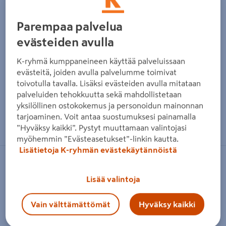
Parempaa palvelua
evästeiden avulla
K-ryhmä kumppaneineen käyttää palveluissaan
evästeitä, joiden avulla palvelumme toimivat
toivotulla tavalla. Lisäksi evästeiden avulla mitataan
palveluiden tehokkuutta sekä mahdollistetaan
yksilöllinen ostokokemus ja personoidun mainonnan
Zoomaa kuvaa sormilla kosketusnäytöllä
tarjoaminen. Voit antaa suostumuksesi painamalla
”Hyväksy kaikki”. Pystyt muuttamaan valintojasi
myöhemmin ”Evästeasetukset”-linkin kautta.
Lisätietoja K-ryhmän evästekäytännöistä
4LIVING
Lisää valintoja
Termoruukku 4Living Basic 60cm
musta
Vain välttämättömät
Hyväksy kaikki
Tuotenumero
:
501769452
EAN-koodi
:
6410412763914