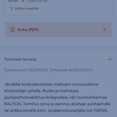
Tilaustuote
Valitse myymälä
Esite
(PDF)
avautuu uuteen välilehteen
Tuotteen kuvaus
Tuotenumero
:
502278909
EAN-koodi
:
6438313631071
Jämäkkä teräsrakenteinen mattojen tomutusteline
kiinteistöjen pihalle. Runko ja mattotaso
jauhepolttomaalattua teräsputkea, väri tummanharmaa
RAL7024. Toimitus osina ja asennus alustaan pulttaamalla
tai ankkuroimalla esim. syväperustussarjalla nro 708106.