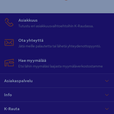
Asiakkuus
Tutustu eri asiakkuusvaihtoehtoihin K-Raudassa.
Ota yhteyttä
Jätä meille palautetta tai lähetä yhteydenottopyyntö.
Hae myymälää
Etsi lähin myymäläsi laajasta myymäläverkostostamme
Asiakaspalvelu
Info
K-Rauta