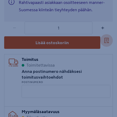
Rahtivapaasti asiakkaan osoitteeseen manner-
Suomessa kiinteän tieyhteyden päähän.
1 tuotetta
Määrä
−
+
Lisää ostoskoriin
Toimitus
Toimitettavissa
Anna postinumero nähdäksesi
toimitusvaihtoehdot
POSTINUMERO
Syötä
Myymäläsaatavuus
postinumero