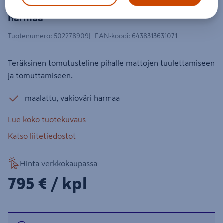
Tomutusteline house Lappset 060321
harmaa
Tuotenumero
:
502278909
EAN-koodi
:
6438313631071
Teräksinen tomutusteline pihalle mattojen tuulettamiseen
ja tomuttamiseen.
maalattu, vakioväri harmaa
Lue koko tuotekuvaus
Katso liitetiedostot
Hinta verkkokaupassa
795€/kpl
795 €
/ kpl