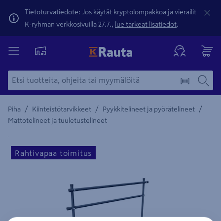
Tietoturvatiedote: Jos käytät kryptolompakkoa ja vierailit
K-ryhmän verkkosivuilla 27.7.,
lue tärkeät lisätiedot
.
/
/
/
Piha
Kiinteistötarvikkeet
Pyykkitelineet ja pyörätelineet
Mattotelineet ja tuuletustelineet
Yksityiskohtainen kuvaus löytyy Tuotteen kuvaus -maamerki
Rahtivapaa toimitus