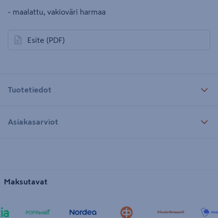
- maalattu, vakioväri harmaa
Esite
(PDF)
avautuu uuteen välilehteen
Tuotetiedot
Asiakasarviot
Maksutavat