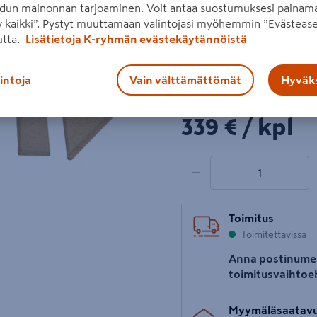
dun mainonnan tarjoaminen. Voit antaa suostumuksesi painama
kivirakeista. Vermikuliittis
 kaikki”. Pystyt muuttamaan valintojasi myöhemmin ”Evästease
Lue koko tuotekuvaus
utta.
Lisätietoja K-ryhmän evästekäytännöistä
Katso liitetiedostot
lintoja
Vain välttämättömät
Hyväks
Hinta verkkokaupassa
339€/kpl
339 €
/ kpl
1 tuotetta
Määrä
−
Toimitus
Toimitettavissa
Anna postinume
toimitusvaihtoe
Myymäläsaatav