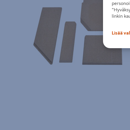
personoi
”Hyväksy
linkin ka
Lisää va