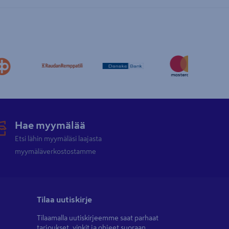
Hae myymälää
Etsi lähin myymäläsi laajasta
myymäläverkostostamme
Tilaa uutiskirje
Tilaamalla uutiskirjeemme saat parhaat
tarjoukset, vinkit ja ohjeet suoraan