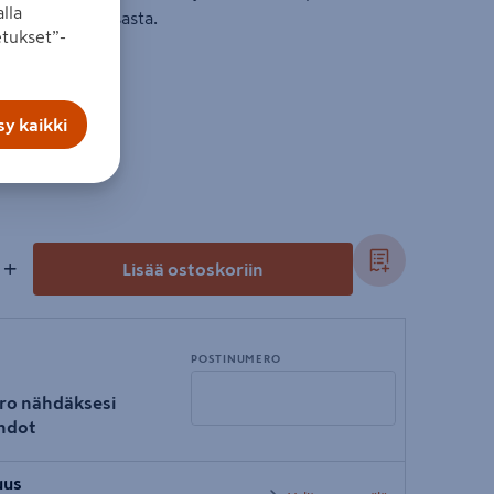
lla
arja koostuu 5 osasta.
tukset”-
y kaikki
+
Lisää ostoskoriin
POSTINUMERO
ro nähdäksesi
hdot
Syötä
uus
postinumero