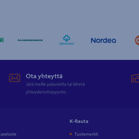
Ota yhteyttä
Jätä meille palautetta tai lähetä
yhteydenottopyyntö.
K-Rauta
jaseloste
Tuotemerkit