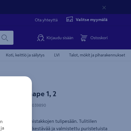
Valitse myymälä
Ota yhteyttä
Kirjaudu sisään
Ostoskori
Koti, keittiö ja säilytys
LVI
Talot, mökit ja piharakennukset
rde Ovne Shape 1, 2
N-koodi
:
5703505039890
 ja Shape 2 -valmistakkojen tulipesään. Tulitiilen
an
ja
ti, joka on palonkestävää ja valmistettu puristetuista