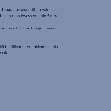
olttopuun osuessa siihen voimalla,
sta kun raon leveys on noin 5 mm.
n asennusohjeesta. Levyjen määrä
ulitiilisarjat eri takkamalleihin.
ässä.