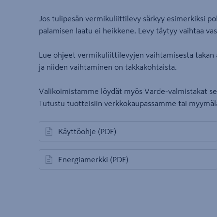
Jos tulipesän vermikuliittilevy särkyy esimerkiksi p
palamisen laatu ei heikkene. Levy täytyy vaihtaa va
Lue ohjeet vermikuliittilevyjen vaihtamisesta taka
ja niiden vaihtaminen on takkakohtaista.
Valikoimistamme löydät myös Varde-valmistakat sekä t
Tutustu tuotteisiin verkkokaupassamme tai myymäl
Käyttöohje
(PDF)
avautuu uuteen välilehteen
Energiamerkki
(PDF)
avautuu uuteen välilehteen