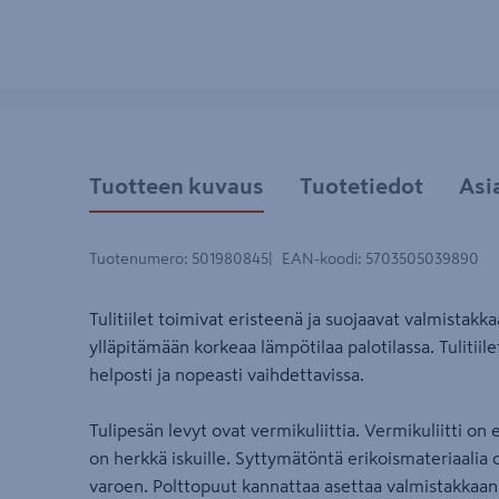
Tuotteen kuvaus
Tuotetiedot
Asi
Tuotenumero
:
501980845
EAN-koodi
:
5703505039890
Tulitiilet toimivat eristeenä ja suojaavat valmistakk
ylläpitämään korkeaa lämpötilaa palotilassa. Tulitiil
helposti ja nopeasti vaihdettavissa.
Tulipesän levyt ovat vermikuliittia. Vermikuliitti on 
on herkkä iskuille. Syttymätöntä erikoismateriaalia o
varoen. Polttopuut kannattaa asettaa valmistakkaan h