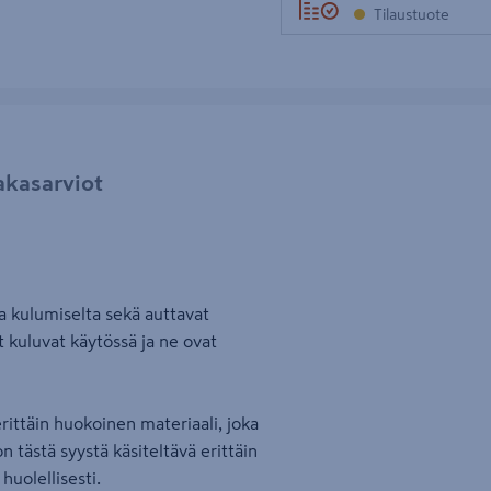
Tilaustuote
akasarviot
aa kulumiselta sekä auttavat
et kuluvat käytössä ja ne ovat
erittäin huokoinen materiaali, joka
n tästä syystä käsiteltävä erittäin
uolellisesti.