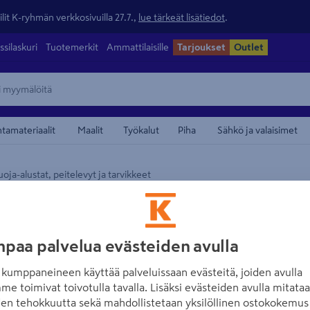
lit K-ryhmän verkkosivuilla 27.7.,
lue tärkeät lisätiedot
.
ssilaskuri
Tuotemerkit
Ammattilaisille
Tarjoukset
Outlet
ntamateriaalit
Maalit
Työkalut
Piha
Sähkö ja valaisimet
uoja-alustat, peitelevyt ja tarvikkeet
maamerkistä
VARDE OVNE
Tulitiilisarja Va
paa palvelua evästeiden avulla
Tuotenumero
:
501980845
EA
kumppaneineen käyttää palveluissaan evästeitä, joiden avulla
Tulitiilisarja Varde Shape 1
me toimivat toivotulla tavalla. Lisäksi evästeiden avulla mitata
den tehokkuutta sekä mahdollistetaan yksilöllinen ostokokemus 
materiaalina on vermikuliit