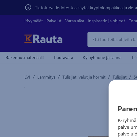
Tietoturvatiedote: Jos käytät kryptolompakkoa ja vierai
Myymälät
Palvelut
Varaa aika
Inspiraatio ja ohjeet
Tera
Rakennusmateriaalit
Puutavara
Kylpyhuone ja sauna
Pi
/
/
/
/
LVI
Lämmitys
Tulisijat, valut ja hormit
Tulisijat
S
Yksityiskohtainen kuvaus löytyy Tuotteen kuvaus -
Parem
K-ryhmä 
palvelum
palvelui