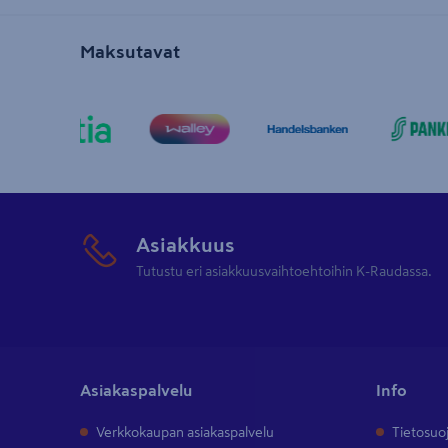
Maksutavat
Asiakkuus
Tutustu eri asiakkuusvaihtoehtoihin K-Raudassa.
Asiakaspalvelu
Info
Verkkokaupan asiakaspalvelu
Tietosuo