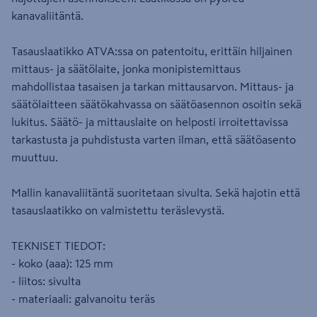
kanavaliitäntä.
Tasauslaatikko ATVA:ssa on patentoitu, erittäin hiljainen
mittaus- ja säätölaite, jonka monipistemittaus
mahdollistaa tasaisen ja tarkan mittausarvon. Mittaus- ja
säätölaitteen säätökahvassa on säätöasennon osoitin sekä
lukitus. Säätö- ja mittauslaite on helposti irroitettavissa
tarkastusta ja puhdistusta varten ilman, että säätöasento
muuttuu.
Mallin kanavaliitäntä suoritetaan sivulta. Sekä hajotin että
tasauslaatikko on valmistettu teräslevystä.
TEKNISET TIEDOT:
- koko (aaa): 125 mm
- liitos: sivulta
- materiaali: galvanoitu teräs