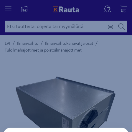
/
/
/
LVI
Ilmanvaihto
Ilmanvaihtokanavat ja osat
Tuloilmahajottimet ja poistoilmahajottimet
Yksityiskohtainen kuvaus löytyy Tuotteen kuvaus -maamerki