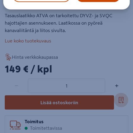
Tasauslaatikko ATVA on tarkoitettu DYVZ- ja SVQC
hajottajien asennukseen. Laatikossa on pyöreä
kanavaliitäntä ja liitos sivulta.
Lue koko tuotekuvaus
Hinta verkkokaupassa
149€/kpl
149 €
/ kpl
1 tuotetta
Määrä
−
+
Lisää ostoskoriin
Toimitus
Toimitettavissa