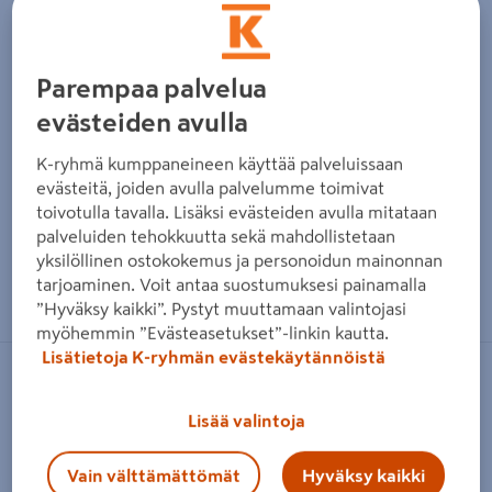
Parempaa palvelua
evästeiden avulla
K-ryhmä kumppaneineen käyttää palveluissaan
evästeitä, joiden avulla palvelumme toimivat
toivotulla tavalla. Lisäksi evästeiden avulla mitataan
palveluiden tehokkuutta sekä mahdollistetaan
yksilöllinen ostokokemus ja personoidun mainonnan
Zoomaa kuvaa sormilla kosketusnäytöllä
tarjoaminen. Voit antaa suostumuksesi painamalla
”Hyväksy kaikki”. Pystyt muuttamaan valintojasi
myöhemmin ”Evästeasetukset”-linkin kautta.
Lisätietoja K-ryhmän evästekäytännöistä
FLÄKTGROUP
Tuloilmalaatikko FläktGroup ATVA-
Lisää valintoja
125-2 liitos sivulta
Vain välttämättömät
Hyväksy kaikki
Tuotenumero
:
501838496
EAN-koodi
:
6438313321460