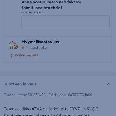
Anna postinumero nähdäksesi
toimitusvaihtoehdot
POSTINUMERO
Syötä
Myymäläsaatavuus
postinumero
Tilaustuote
Valitse myymälä
Tuotteen kuvaus
Tuotenumero
:
501838496
EAN-koodi
:
6438313321460
Tasauslaatikko ATVA on tarkoitettu DYVZ- ja SVQC-
hajottajien asennukseen. Laatikossa on pyöreä