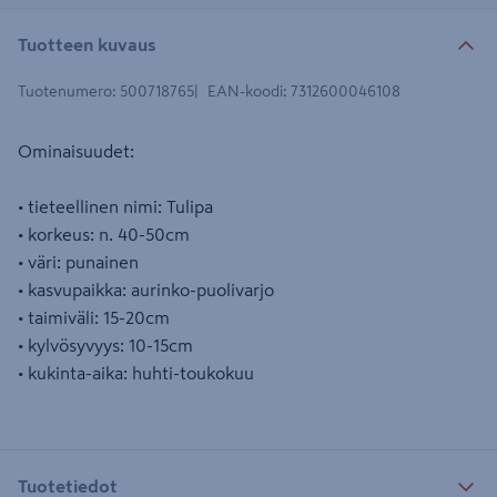
Tuotteen kuvaus
Tuotenumero
:
500718765
EAN-koodi
:
7312600046108
Ominaisuudet:
• tieteellinen nimi: Tulipa
• korkeus: n. 40-50cm
• väri: punainen
• kasvupaikka: aurinko-puolivarjo
• taimiväli: 15-20cm
• kylvösyvyys: 10-15cm
• kukinta-aika: huhti-toukokuu
Tuotetiedot