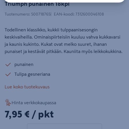
Triumph punainen 18kpl
Tuotenumero
:
500718765
EAN-koodi
:
7312600046108
Todellinen klassikko, kukkii tulppaanisesongin
keskivaiheilla. Ominaispiirteisiin kuuluu vahva kukkavarsi
ja kaunis kukinto. Kukat ovat melko suuret, ihanan
punaiset ja kestävät pitkään. Kauniita myös leikkokukkina.
punainen
Tulipa gesneriana
Lue koko tuotekuvaus
Hinta verkkokaupassa
7,95€/pkt
7,95 €
/ pkt
1 tuotetta
Määrä