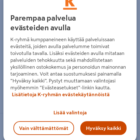
Parempaa palvelua
evästeiden avulla
K-ryhmä kumppaneineen käyttää palveluissaan
evästeitä, joiden avulla palvelumme toimivat
toivotulla tavalla. Lisäksi evästeiden avulla mitataan
palveluiden tehokkuutta sekä mahdollistetaan
yksilöllinen ostokokemus ja personoidun mainonnan
tarjoaminen. Voit antaa suostumuksesi painamalla
”Hyväksy kaikki”. Pystyt muuttamaan valintojasi
myöhemmin ”Evästeasetukset”-linkin kautta.
Lisätietoja K-ryhmän evästekäytännöistä
Zoomaa kuvaa sormilla kosketusnäytöllä
Lisää valintoja
NELSON GARDEN
Vain välttämättömät
Hyväksy kaikki
Tulppaani sipuli Nelson Garden