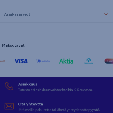
Asiakasarviot
Maksutavat
Asiakkuus
Tutustu eri asiakkuusvaihtoehtoihin K-Raudassa.
Ota yhteyttä
Jätä meille palautetta tai lähetä yhteydenottopyyntö.