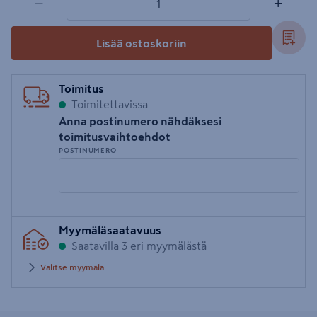
−
+
Lisää ostoskoriin
Toimitus
Toimitettavissa
Anna postinumero nähdäksesi
toimitusvaihtoehdot
POSTINUMERO
Syötä
Myymäläsaatavuus
postinumero
Saatavilla 3 eri myymälästä
Valitse myymälä