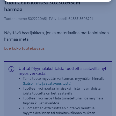
Tuoli Cello korkea 30x30x65cm
harmaa
Tuotenumero
:
502224045
EAN-koodi
:
6438313608721
Näyttävä baarijakkara, jonka materiaalina mattapintainen
harmaa metalli.
Lue koko tuotekuvaus
Uutta! Myymäläkohtaisia tuotteita saatavilla nyt
myös verkosta!
Tämä tuote myydään valitsemasi myymälän hinnalla
(katso hinta ja saatavuus tästä)
Tuotteen voi noutaa ilmaiseksi niistä myymälöistä,
joista tuotetta on heti saatavilla
Tuotteen voi myös tilata toimitettuna, jos myymälä
tarjoaa kuljetusvaihtoa
Huomaathan että tuotteen hinta voi muuttua
myymälävalinnan tai toimitusvalinnan mukaan