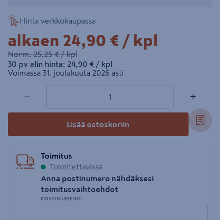
Hinta verkkokaupassa
24,90€/kpl
alkaen
24,90 €
/ kpl
25,25€/kpl
Norm.
25,25 €
/ kpl
24,90€/kpl
30 pv alin hinta:
24,90 €
/ kpl
Voimassa 31. joulukuuta 2026 asti
1 tuotetta
Määrä
−
+
Lisää ostoskoriin
Toimitus
Toimitettavissa
Anna postinumero nähdäksesi
toimitusvaihtoehdot
POSTINUMERO