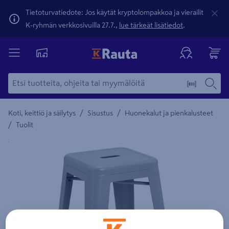
Tietoturvatiedote: Jos käytät kryptolompakkoa ja vierailit
K-ryhmän verkkosivuilla 27.7.,
lue tärkeät lisätiedot
.
/
/
Koti, keittiö ja säilytys
Sisustus
Huonekalut ja pienkalusteet
/
Tuolit
Yksityiskohtainen kuvaus löytyy Tuotteen kuvaus -maamerki