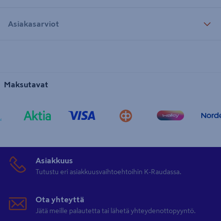
Asiakasarviot
Maksutavat
Asiakkuus
Tutustu eri asiakkuusvaihtoehtoihin K-Raudassa.
Ota yhteyttä
Jätä meille palautetta tai lähetä yhteydenottopyyntö.