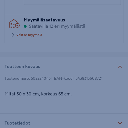
Syötä
Myymäläsaatavuus
postinumero
Saatavilla 12 eri myymälästä
Valitse myymälä
Tuotteen kuvaus
Tuotenumero
:
502224045
EAN-koodi
:
6438313608721
Mitat 30 x 30 cm, korkeus 65 cm.
Tuotetiedot