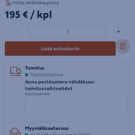
Hinta verkkokaupassa
195€/kpl
195 €
/ kpl
1 tuotetta
Määrä
−
+
Lisää ostoskoriin
Toimitus
Toimitettavissa
Anna postinumero nähdäksesi
toimitusvaihtoehdot
POSTINUMERO
Syötä
Myymäläsaatavuus
postinumero
Saatavilla 23 eri myymälästä