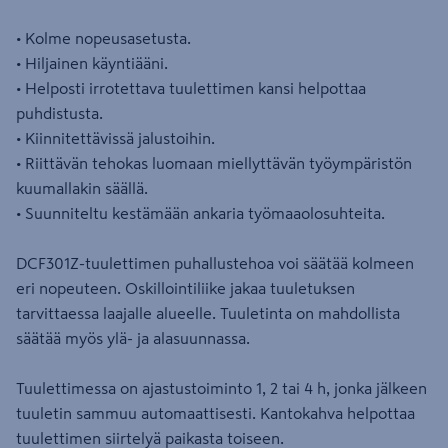
• Kolme nopeusasetusta.
• Hiljainen käyntiääni.
• Helposti irrotettava tuulettimen kansi helpottaa
puhdistusta.
• Kiinnitettävissä jalustoihin.
• Riittävän tehokas luomaan miellyttävän työympäristön
kuumallakin säällä.
• Suunniteltu kestämään ankaria työmaaolosuhteita.
DCF301Z-tuulettimen puhallustehoa voi säätää kolmeen
eri nopeuteen. Oskillointiliike jakaa tuuletuksen
tarvittaessa laajalle alueelle. Tuuletinta on mahdollista
säätää myös ylä- ja alasuunnassa.
Tuulettimessa on ajastustoiminto 1, 2 tai 4 h, jonka jälkeen
tuuletin sammuu automaattisesti. Kantokahva helpottaa
tuulettimen siirtelyä paikasta toiseen.