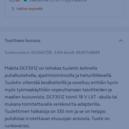
Valitse myymälä
Tuotteen kuvaus
Tuotenumero
:
502340739
EAN-koodi
:
88381748889
Makita DCF301Z on tehokas tuuletin kolmella
puhallusteholla, ajastintoiminnolla ja heiluriliikkeellä.
Tuuletin viilentää kesähelteillä ja soveltuu erittäin hyvin
myös työmaakäyttöön nopeuttamaan tasoitteiden ja
maalien kuivumista. DCF301Z toimii 18 V LXT -akulla tai
mukana toimitettavalla verkkovirta-adapterilla.
Tuulettimen halkaisija on 330 mm ja se on helppo
puhdistaa irrotettavan etusuojan ansiosta. Tuote on
runkoversio.