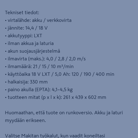
Tekniset tiedot:
• virtalähde: akku / verkkovirta
• jännite: 14,4 / 18 V
• akkutyyppi: LXT
• ilman akkua ja laturia
• akun suojausjärjestelmä
• ilmavirta (maks.): 4,0 / 2,8 / 2,0 m/s
• ilmamäärä: 21 / 15 / 10 m³/min
• käyttöaika 18 V LXT / 5,0 Ah: 120 / 190 / 400 min
• halkaisija: 330 mm
• paino akulla (EPTA): 4,1–4,5 kg
• tuotteen mitat (p x l x k): 261 x 439 x 602 mm
Huomaathan, että tuote on runkoversio. Akku ja laturi
myydään erikseen.
Valitse Makitan työkalut, kun vaadit koneiltasi