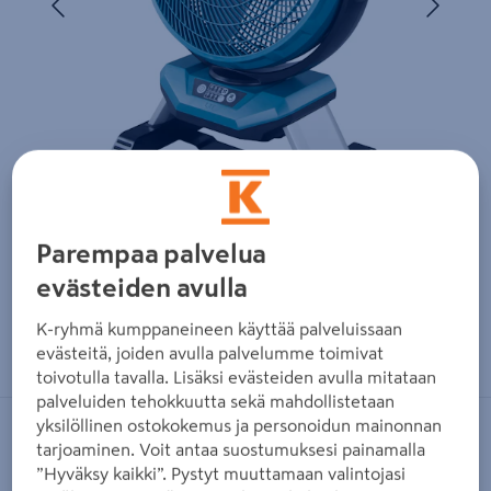
Parempaa palvelua
evästeiden avulla
K-ryhmä kumppaneineen käyttää palveluissaan
Zoomaa kuvaa sormilla kosketusnäytöllä
evästeitä, joiden avulla palvelumme toimivat
toivotulla tavalla. Lisäksi evästeiden avulla mitataan
palveluiden tehokkuutta sekä mahdollistetaan
yksilöllinen ostokokemus ja personoidun mainonnan
MAKITA
tarjoaminen. Voit antaa suostumuksesi painamalla
”Hyväksy kaikki”. Pystyt muuttamaan valintojasi
Tuuletin Makita DCF301Z 18V runko