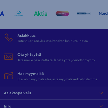
Asiakkuus
Tutustu eri asiakkuusvaihtoehtoihin K-Raudassa.
Ota yhteyttä
Jätä meille palautetta tai lähetä yhteydenottopyyntö.
Hae myymälää
Etsi lähin myymäläsi laajasta myymäläverkostostamme
Asiakaspalvelu
Info