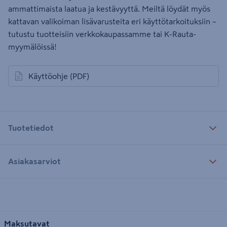
ammattimaista laatua ja kestävyyttä. Meiltä löydät myös
kattavan valikoiman lisävarusteita eri käyttötarkoituksiin –
tutustu tuotteisiin verkkokaupassamme tai K-Rauta-
myymälöissä!
Käyttöohje
(PDF)
avautuu uuteen välilehteen
Tuotetiedot
Asiakasarviot
Maksutavat