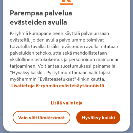
Parempaa palvelua
evästeiden avulla
K-ryhmä kumppaneineen käyttää palveluissaan
evästeitä, joiden avulla palvelumme toimivat
toivotulla tavalla. Lisäksi evästeiden avulla mitataan
palveluiden tehokkuutta sekä mahdollistetaan
yksilöllinen ostokokemus ja personoidun mainonnan
tarjoaminen. Voit antaa suostumuksesi painamalla
”Hyväksy kaikki”. Pystyt muuttamaan valintojasi
myöhemmin ”Evästeasetukset”-linkin kautta.
Lisätietoja K-ryhmän evästekäytännöistä
Zoomaa kuvaa sormilla kosketusnäytöllä
Lisää valintoja
Vain välttämättömät
Hyväksy kaikki
NO BRAND