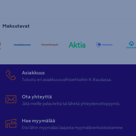
Maksutavat
Asiakkuus
Tutustu eri asiakkuusvaihtoehtoihin K-Raudassa.
Ota yhteyttä
Jätä meille palautetta tai lähetä yhteydenottopyyntö.
Hae myymälää
Etsi lähin myymäläsi laajasta myymäläverkostostamme