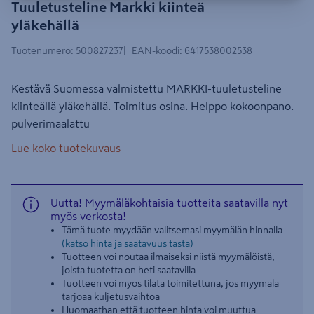
Tuuletusteline Markki kiinteä
yläkehällä
Tuotenumero
:
500827237
EAN-koodi
:
6417538002538
Kestävä Suomessa valmistettu MARKKI-tuuletusteline
kiinteällä yläkehällä. Toimitus osina. Helppo kokoonpano.
pulverimaalattu
Lue koko tuotekuvaus
Uutta! Myymäläkohtaisia tuotteita saatavilla nyt
myös verkosta!
Tämä tuote myydään valitsemasi myymälän hinnalla
(katso hinta ja saatavuus tästä)
Tuotteen voi noutaa ilmaiseksi niistä myymälöistä,
joista tuotetta on heti saatavilla
Tuotteen voi myös tilata toimitettuna, jos myymälä
tarjoaa kuljetusvaihtoa
Huomaathan että tuotteen hinta voi muuttua