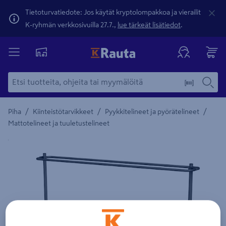
Tietoturvatiedote: Jos käytät kryptolompakkoa ja vierailit
K-ryhmän verkkosivuilla 27.7.,
lue tärkeät lisätiedot
.
/
/
/
Piha
Kiinteistötarvikkeet
Pyykkitelineet ja pyörätelineet
Mattotelineet ja tuuletustelineet
Yksityiskohtainen kuvaus löytyy Tuotteen kuvaus -maamerki