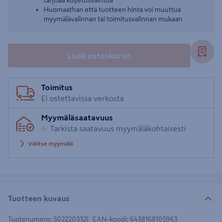
tarjoaa kuljetusvaihtoa
Huomaathan että tuotteen hinta voi muuttua
myymälävalinnan tai toimitusvalinnan mukaan
Lisää ostoskoriin
Toimitus
Ei ostettavissa verkosta
Myymäläsaatavuus
Tarkista saatavuus myymäläkohtaisesti
Valitse myymälä
Tuotteen kuvaus
Tuotenumero
:
502220332
EAN-koodi
:
6438168105963