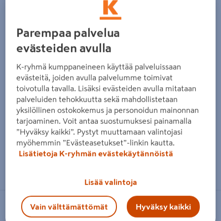
Parempaa palvelua
evästeiden avulla
K-ryhmä kumppaneineen käyttää palveluissaan
evästeitä, joiden avulla palvelumme toimivat
toivotulla tavalla. Lisäksi evästeiden avulla mitataan
palveluiden tehokkuutta sekä mahdollistetaan
yksilöllinen ostokokemus ja personoidun mainonnan
tarjoaminen. Voit antaa suostumuksesi painamalla
”Hyväksy kaikki”. Pystyt muuttamaan valintojasi
myöhemmin ”Evästeasetukset”-linkin kautta.
Lisätietoja K-ryhmän evästekäytännöistä
Zoomaa kuvaa sormilla kosketusnäytöllä
Lisää valintoja
Vain välttämättömät
Hyväksy kaikki
NO BRAND