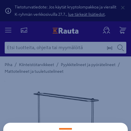
Tietoturvatiedote: Jos käytät kryptolompakkoa ja vierailit
K-ryhmän verkkosivuilla 27.7.,
lue tärkeät lisätiedot
.
/
/
/
Piha
Kiinteistötarvikkeet
Pyykkitelineet ja pyörätelineet
Mattotelineet ja tuuletustelineet
Yksityiskohtainen kuvaus löytyy Tuotteen kuvaus -maamerki