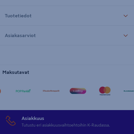
Tuotetiedot
Asiakasarviot
Maksutavat
Asiakkuus
Tutustu eri asiakkuusvaihtoehtoihin K-Raudassa.