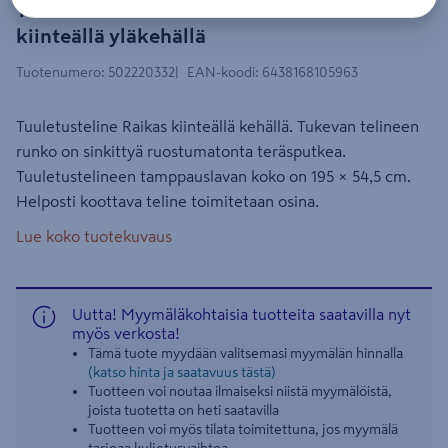
Tuuletusteline Siro Raikas 195
kiinteällä yläkehällä
Tuotenumero
:
502220332
EAN-koodi
:
6438168105963
Tuuletusteline Raikas kiinteällä kehällä. Tukevan telineen
runko on sinkittyä ruostumatonta teräsputkea.
Tuuletustelineen tamppauslavan koko on 195 × 54,5 cm.
Helposti koottava teline toimitetaan osina.
Lue koko tuotekuvaus
Uutta! Myymäläkohtaisia tuotteita saatavilla nyt
myös verkosta!
Tämä tuote myydään valitsemasi myymälän hinnalla
(katso hinta ja saatavuus tästä)
Tuotteen voi noutaa ilmaiseksi niistä myymälöistä,
joista tuotetta on heti saatavilla
Tuotteen voi myös tilata toimitettuna, jos myymälä