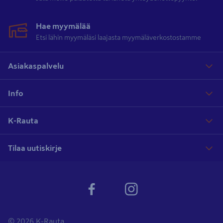
Hae myymälää
Etsi lähin myymäläsi laajasta myymäläverkostostamme
Asiakaspalvelu
Info
K-Rauta
Tilaa uutiskirje
© 2026 K-Rauta