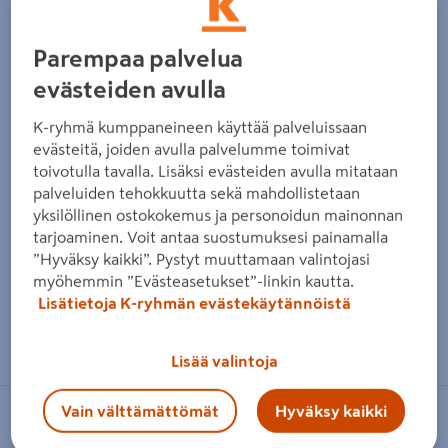
Parempaa palvelua
evästeiden avulla
K-ryhmä kumppaneineen käyttää palveluissaan
evästeitä, joiden avulla palvelumme toimivat
toivotulla tavalla. Lisäksi evästeiden avulla mitataan
palveluiden tehokkuutta sekä mahdollistetaan
yksilöllinen ostokokemus ja personoidun mainonnan
tarjoaminen. Voit antaa suostumuksesi painamalla
”Hyväksy kaikki”. Pystyt muuttamaan valintojasi
myöhemmin ”Evästeasetukset”-linkin kautta.
Lisätietoja K-ryhmän evästekäytännöistä
Zoomaa kuvaa sormilla kosketusnäytöllä
Lisää valintoja
Vain välttämättömät
Hyväksy kaikki
NOVITEK