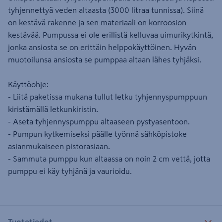
tyhjennettyä veden altaasta (3000 litraa tunnissa). Siinä
on kestävä rakenne ja sen materiaali on korroosion
kestävää. Pumpussa ei ole erillistä kelluvaa uimurikytkintä,
jonka ansiosta se on erittäin helppokäyttöinen. Hyvän
muotoilunsa ansiosta se pumppaa altaan lähes tyhjäksi.
Käyttöohje:
- Liitä paketissa mukana tullut letku tyhjennyspumppuun
kiristämällä letkunkiristin.
- Aseta tyhjennyspumppu altaaseen pystyasentoon.
- Pumpun kytkemiseksi päälle työnnä sähköpistoke
asianmukaiseen pistorasiaan.
- Sammuta pumppu kun altaassa on noin 2 cm vettä, jotta
pumppu ei käy tyhjänä ja vaurioidu.
Tuotetiedot