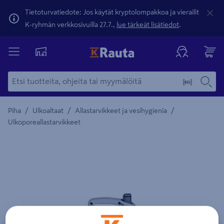
Tietoturvatiedote: Jos käytät kryptolompakkoa ja vierailit
K-ryhmän verkkosivuilla 27.7.,
lue tärkeät lisätiedot
.
/
/
/
Piha
Ulkoaltaat
Allastarvikkeet ja vesihygienia
Ulkoporeallastarvikkeet
Yksityiskohtainen kuvaus löytyy Tuotteen kuvaus -maamerki