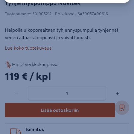
Tyhjennyspumppu Novitek
Tuotenumero
:
501905212
EAN-koodi
:
6430057400616
Helpolla ulkoporealtaan tyhjennyspumpulla tyhjennät
veden altaasta nopeasti ja vaivattomasti.
Lue koko tuotekuvaus
Hinta verkkokaupassa
119€/kpl
119 €
/ kpl
1 tuotetta
Määrä
−
+
Lisää ostoskoriin
Toimitus