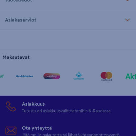
Asiakasarviot
Maksutavat
Asiakkuus
Tutustu eri asiakkuusvaihtoehtoihin K-Raudassa.
Ota yhteyttä
Jätä meille palautetta tai lähetä yhteydenottopyyntö.