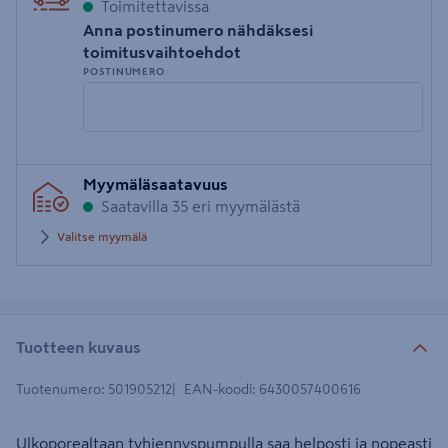
Toimitettavissa
Anna postinumero nähdäksesi
toimitusvaihtoehdot
POSTINUMERO
Syötä
Myymäläsaatavuus
postinumero
Saatavilla 35 eri myymälästä
Valitse myymälä
Tuotteen kuvaus
Tuotenumero
:
501905212
EAN-koodi
:
6430057400616
Ulkoporealtaan tyhjennyspumpulla saa helposti ja nopeasti