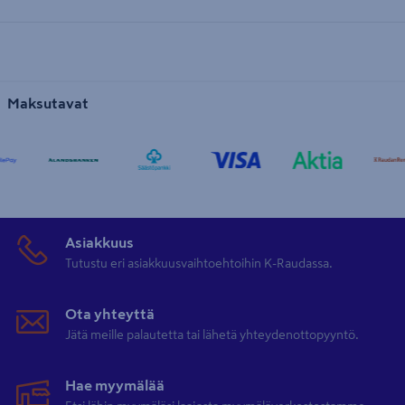
Maksutavat
Asiakkuus
Tutustu eri asiakkuusvaihtoehtoihin K-Raudassa.
Ota yhteyttä
Jätä meille palautetta tai lähetä yhteydenottopyyntö.
Hae myymälää