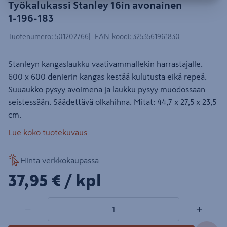
Työkalukassi Stanley 16in avonainen
1-196-183
Tuotenumero
:
501202766
EAN-koodi
:
3253561961830
Stanleyn kangaslaukku vaativammallekin harrastajalle.
600 x 600 denierin kangas kestää kulutusta eikä repeä.
Suuaukko pysyy avoimena ja laukku pysyy muodossaan
seistessään. Säädettävä olkahihna. Mitat: 44,7 x 27,5 x 23,5
cm.
Lue koko tuotekuvaus
Hinta verkkokaupassa
37,95€/kpl
37,95 €
/ kpl
1 tuotetta
Määrä
−
+