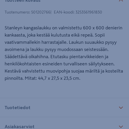
Tuotenumero
:
501202766
EAN-koodi
:
3253561961830
Stanleyn kangaslaukku on valmistettu 600 x 600 denierin
kankaasta, joka kestää kulutusta eikä repeä. Sopii
vaativammallekin harrastajalle. Laukun suuaukko pysyy
avoimena ja laukku pysyy muodossaan seistessään.
Säädettävä olkahihna. Etutasku pientarvikkeiden ja
henkilökohtaisten esineiden turvalliseen säilytykseen.
Kestävä vahvistettu muovipohja suojaa märiltä ja kosteilta
pinnoilta. Mitat: 44,7 x 27,5 x 23,5 cm.
Tuotetiedot
Asiakasarviot