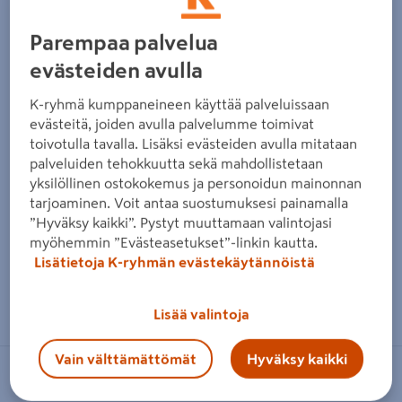
Edellinen
Seura
Parempaa palvelua
evästeiden avulla
K-ryhmä kumppaneineen käyttää palveluissaan
evästeitä, joiden avulla palvelumme toimivat
toivotulla tavalla. Lisäksi evästeiden avulla mitataan
palveluiden tehokkuutta sekä mahdollistetaan
yksilöllinen ostokokemus ja personoidun mainonnan
tarjoaminen. Voit antaa suostumuksesi painamalla
”Hyväksy kaikki”. Pystyt muuttamaan valintojasi
myöhemmin ”Evästeasetukset”-linkin kautta.
Lisätietoja K-ryhmän evästekäytännöistä
Zoomaa kuvaa sormilla kosketusnäytöllä
Lisää valintoja
Vain välttämättömät
Hyväksy kaikki
STANLEY