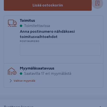
Lisää ostoskoriin
Toimitus
Toimitettavissa
Anna postinumero nähdäksesi
toimitusvaihtoehdot
POSTINUMERO
Syötä
Myymäläsaatavuus
postinumero
Saatavilla 17 eri myymälästä
Valitse myymälä
Tuotteen kuvaus