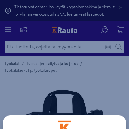
Tietoturvatiedote: Jos käytät kryptolompakkoa ja vierailit
K-ryhmän verkkosivuilla 27.7.,
lue tärkeät lisätiedot
.
/
/
Työkalut
Työkalujen säilytys ja kuljetus
Työkalulaukut ja työkalureput
Yksityiskohtainen kuvaus löytyy Tuotteen kuvaus -maamerki