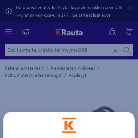
Tietoturvatiedote: Jos käytät kryptolompakkoa ja vierailit
K-ryhmän verkkosivuilla 27.7.,
lue tärkeät lisätiedot
.
/
/
Rakennusmateriaalit
Pienrauta ja kiinnikkeet
/
Pultit, mutterit ja kierretangot
Aluslevyt
Yksityiskohtainen kuvaus löytyy Tuotteen kuvaus -maamerki