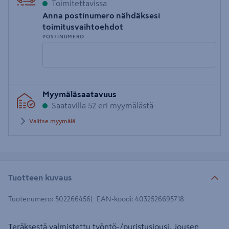
Toimitettavissa
Anna postinumero nähdäksesi
toimitusvaihtoehdot
POSTINUMERO
Syötä
Myymäläsaatavuus
postinumero
Saatavilla 52 eri myymälästä
Valitse myymälä
Tuotteen kuvaus
Tuotenumero
:
502266456
EAN-koodi
:
4032526695718
Teräksestä valmistettu työntö-/puristusjousi. Jousen