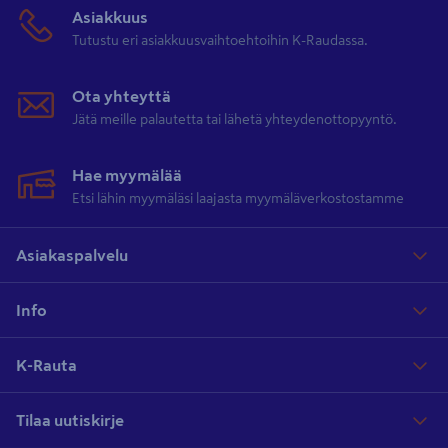
Asiakkuus
Tutustu eri asiakkuusvaihtoehtoihin K-Raudassa.
Ota yhteyttä
Jätä meille palautetta tai lähetä yhteydenottopyyntö.
Hae myymälää
Etsi lähin myymäläsi laajasta myymäläverkostostamme
Asiakaspalvelu
Info
K-Rauta
Tilaa uutiskirje