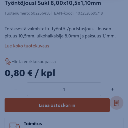
Työntöjousi Suki 8,00x10,5x1,10mm
Tuotenumero
:
502266456
EAN-koodi
:
4032526695718
Teräksestä valmistettu työntö-/puristusjousi. Jousen
pituus 10,5mm, ulkohalkaisija 8,0mm ja paksuus 1,1mm.
Lue koko tuotekuvaus
Hinta verkkokaupassa
0,80€/kpl
0,80 €
/ kpl
1 tuotetta
Määrä
−
+
Lisää ostoskoriin
Toimitus