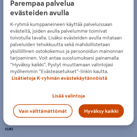
Parempaa palvelua
evästeiden avulla
K-ryhmä kumppaneineen käyttää palveluissaan
evästeitä, joiden avulla palvelumme toimivat
toivotulla tavalla. Lisäksi evästeiden avulla mitataan
palveluiden tehokkuutta sekä mahdollistetaan
yksilöllinen ostokokemus ja personoidun mainonnan
tarjoaminen. Voit antaa suostumuksesi painamalla
”Hyväksy kaikki”. Pystyt muuttamaan valintojasi
myöhemmin ”Evästeasetukset”-linkin kautta.
Lisätietoja K-ryhmän evästekäytännöistä
Lisää valintoja
Zoomaa kuvaa sormilla kosketusnäytöllä
Vain välttämättömät
Hyväksy kaikki
SUKI