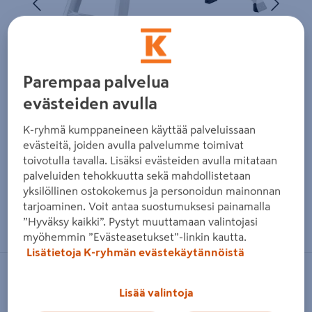
Parempaa palvelua
evästeiden avulla
K-ryhmä kumppaneineen käyttää palveluissaan
evästeitä, joiden avulla palvelumme toimivat
toivotulla tavalla. Lisäksi evästeiden avulla mitataan
palveluiden tehokkuutta sekä mahdollistetaan
yksilöllinen ostokokemus ja personoidun mainonnan
tarjoaminen. Voit antaa suostumuksesi painamalla
Zoomaa kuvaa sormilla kosketusnäytöllä
”Hyväksy kaikki”. Pystyt muuttamaan valintojasi
myöhemmin ”Evästeasetukset”-linkin kautta.
Lisätietoja K-ryhmän evästekäytännöistä
TIKLI
Lisää valintoja
Työtaso Tikli Jumbo 41JM52