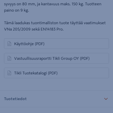
syvyys on 80 mm, ja kantavuus maks. 150 kg. Tuotteen
paino on 9 kg.
Tämä laadukas tuontimalliston tuote täyttää vaatimukset
VNa 205/2009 sekä EN14183 Pro.
Käyttöohje
(PDF)
avautuu uuteen välilehteen
Vastuullisuusraportti Tikli Group OY
(PDF)
avautuu uuteen välilehteen
Tikli Tuotekatalogi
(PDF)
avautuu uuteen välilehteen
Tuotetiedot