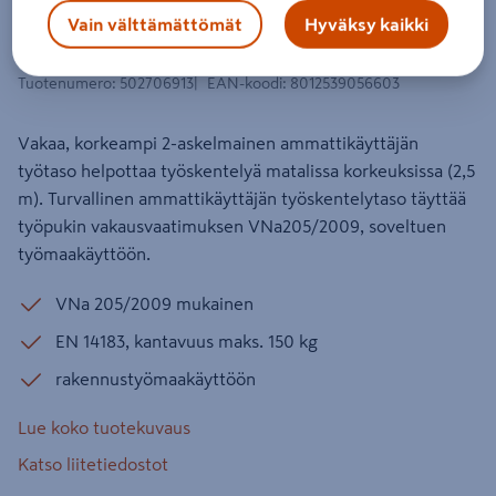
tasokorkeus 0,52m ammattikäyttöön
Vain välttämättömät
Hyväksy kaikki
taso 1,30x0,30m
Tuotenumero
:
502706913
EAN-koodi
:
8012539056603
Vakaa, korkeampi 2-askelmainen ammattikäyttäjän
työtaso helpottaa työskentelyä matalissa korkeuksissa (2,5
m). Turvallinen ammattikäyttäjän työskentelytaso täyttää
työpukin vakausvaatimuksen VNa205/2009, soveltuen
työmaakäyttöön.
VNa 205/2009 mukainen
EN 14183, kantavuus maks. 150 kg
rakennustyömaakäyttöön
Lue koko tuotekuvaus
Katso liitetiedostot