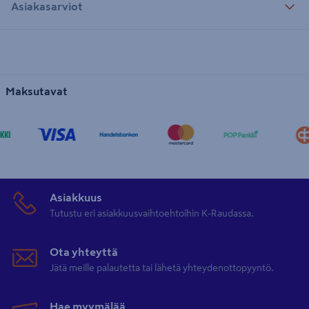
Asiakasarviot
Maksutavat
Asiakkuus
Tutustu eri asiakkuusvaihtoehtoihin K-Raudassa.
Ota yhteyttä
Jätä meille palautetta tai lähetä yhteydenottopyyntö.
Hae myymälää