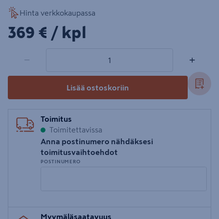
Hinta verkkokaupassa
369€/kpl
369 €
/ kpl
1 tuotetta
Määrä
−
+
Lisää ostoskoriin
Toimitus
Toimitettavissa
Anna postinumero nähdäksesi
toimitusvaihtoehdot
POSTINUMERO
Syötä
Myymäläsaatavuus
postinumero