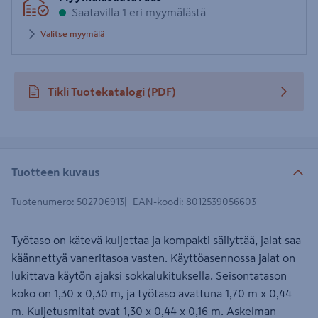
Saatavilla 1 eri myymälästä
Valitse myymälä
Tikli Tuotekatalogi
(PDF)
avautuu uuteen välilehteen
Tuotteen kuvaus
Tuotenumero
:
502706913
EAN-koodi
:
8012539056603
Työtaso on kätevä kuljettaa ja kompakti säilyttää, jalat saa
käännettyä vaneritasoa vasten. Käyttöasennossa jalat on
lukittava käytön ajaksi sokkalukituksella. Seisontatason
koko on 1,30 x 0,30 m, ja työtaso avattuna 1,70 m x 0,44
m. Kuljetusmitat ovat 1,30 x 0,44 x 0,16 m. Askelman