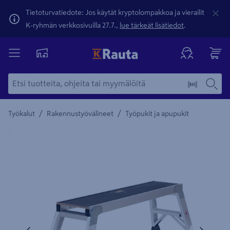
Tietoturvatiedote: Jos käytät kryptolompakkoa ja vierailit
K-ryhmän verkkosivuilla 27.7.,
lue tärkeät lisätiedot
.
/
/
Työkalut
Rakennustyövälineet
Työpukit ja apupukit
Yksityiskohtainen kuvaus löytyy Tuotteen kuvaus -maamerki
Edellinen
Seura