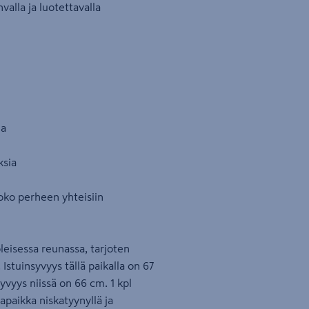
valla ja luotettavalla
na
ksia
oko perheen yhteisiin
leisessa reunassa, tarjoten
stuinsyvyys tällä paikalla on 67
syvyys niissä on 66 cm. 1 kpl
apaikka niskatyynyllä ja