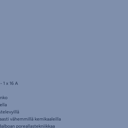
- 1 x 16 A
unko
ella
stelevyillä
kaasti vähemmillä kemikaaleilla
 Balboan poreallastekniikkaa