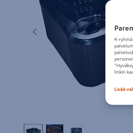
Parem
Edellinen
K-ryhmä 
palvelum
palvelui
personoi
”Hyväksy
linkin ka
Lisää va