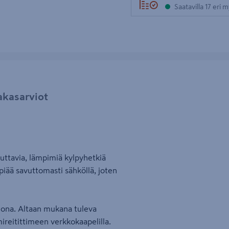
Saatavilla 17 eri
akasarviot
uttavia, lämpimiä kylpyhetkiä
piää savuttomasti sähköllä, joten
iona. Altaan mukana tuleva
ireitittimeen verkkokaapelilla.