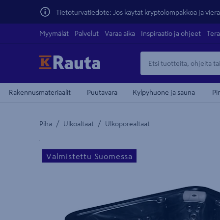
Tietoturvatiedote: Jos käytät kryptolompakkoa ja vierai
Myymälät
Palvelut
Varaa aika
Inspiraatio ja ohjeet
Tera
Rakennusmateriaalit
Puutavara
Kylpyhuone ja sauna
Pi
/
/
Piha
Ulkoaltaat
Ulkoporealtaat
Yksityiskohtainen kuvaus löytyy Tuotteen kuvaus -
Valmistettu Suomessa