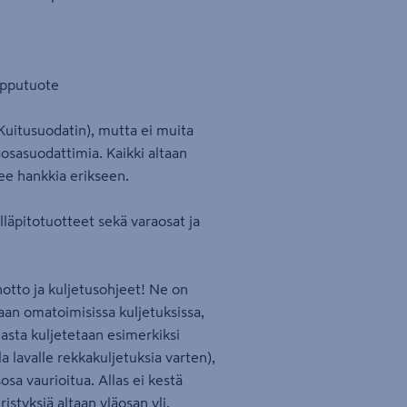
lipputuote
uitusuodatin), mutta ei muita
aosasuodattimia. Kaikki altaan
lee hankkia erikseen.
ylläpitotuotteet sekä varaosat ja
notto ja kuljetusohjeet! Ne on
aan omatoimisissa kuljetuksissa,
llasta kuljetetaan esimerkiksi
a lavalle rekkakuljetuksia varten),
sosa vaurioitua. Allas ei kestä
ristyksiä altaan yläosan yli.