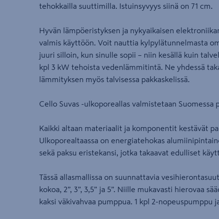
tehokkailla suuttimilla. Istuinsyvyys siinä on 71 cm.
Hyvän lämpöeristyksen ja nykyaikaisen elektroniikan
valmis käyttöön. Voit nauttia kylpylätunnelmasta omal
juuri silloin, kun sinulle sopii – niin kesällä kuin talv
kpl 3 kW tehoista vedenlämmitintä. Ne yhdessä ta
lämmityksen myös talvisessa pakkaskelissä.
Cello Suvas -ulkoporeallas valmistetaan Suomessa po
Kaikki altaan materiaalit ja komponentit kestävät pa
Ulkoporealtaassa on energiatehokas alumiinipintai
sekä paksu eristekansi, jotka takaavat edulliset kä
Tässä allasmallissa on suunnattavia vesihierontasuu
kokoa, 2”, 3”, 3,5” ja 5”. Niille mukavasti hierovaa 
kaksi väkivahvaa pumppua. 1 kpl 2-nopeuspumppu j