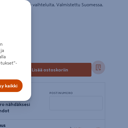
ta ja lämpötilan vaihteluita. Valmistettu Suomessa.
an
ja
lla
tukset”-
+
Lisää ostoskoriin
y kaikki
POSTINUMERO
ro nähdäksesi
hdot
Syötä
uus
postinumero