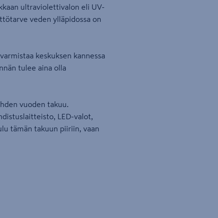
kaan ultraviolettivalon eli UV-
ttötarve veden ylläpidossa on
a varmistaa keskuksen kannessa
nnän tulee aina olla
kahden vuoden takuu.
istuslaitteisto, LED-valot,
lu tämän takuun piiriin, vaan