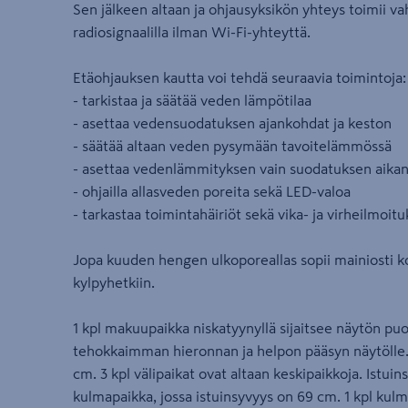
Sen jälkeen altaan ja ohjausyksikön yhteys toimii vah
radiosignaalilla ilman Wi-Fi-yhteyttä.
Etäohjauksen kautta voi tehdä seuraavia toimintoja:
- tarkistaa ja säätää veden lämpötilaa
- asettaa vedensuodatuksen ajankohdat ja keston
- säätää altaan veden pysymään tavoitelämmössä
- asettaa vedenlämmityksen vain suodatuksen aika
- ohjailla allasveden poreita sekä LED-valoa
- tarkastaa toimintahäiriöt sekä vika- ja virheilmoitu
Jopa kuuden hengen ulkoporeallas sopii mainiosti k
kylpyhetkiin.
1 kpl makuupaikka niskatyynyllä sijaitsee näytön puo
tehokkaimman hieronnan ja helpon pääsyn näytölle. I
cm. 3 kpl välipaikat ovat altaan keskipaikkoja. Istuin
kulmapaikka, jossa istuinsyvyys on 69 cm. 1 kpl kulm