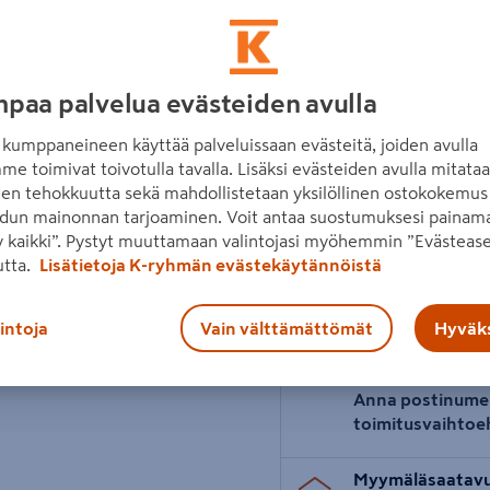
Materiaalit kestävät pakkas
Lue koko tuotekuvaus
Katso liitetiedostot
paa palvelua evästeiden avulla
Seuraava
kumppaneineen käyttää palveluissaan evästeitä, joiden avulla
Hinta verkkokaupassa
me toimivat toivotulla tavalla. Lisäksi evästeiden avulla mitata
7495€/kpl
7 495 €
/ kpl
den tehokkuutta sekä mahdollistetaan yksilöllinen ostokokemus 
dun mainonnan tarjoaminen. Voit antaa suostumuksesi painama
 kaikki”. Pystyt muuttamaan valintojasi myöhemmin ”Evästease
1 tuotetta
Määrä
−
utta.
Lisätietoja K-ryhmän evästekäytännöistä
lintoja
Vain välttämättömät
Hyväks
Toimitus
Toimitettavissa
Anna postinume
toimitusvaihtoe
Myymäläsaatav