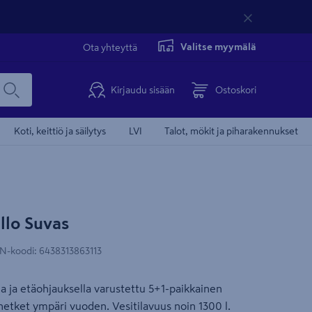
Valitse myymälä
Ota yhteyttä
Kirjaudu sisään
Ostoskori
Koti, keittiö ja säilytys
LVI
Talot, mökit ja piharakennukset
llo Suvas
Valmistettu Suo
N-koodi
:
6438313863113
lla ja etäohjauksella varustettu 5+1-paikkainen
hetket ympäri vuoden. Vesitilavuus noin 1300 l.