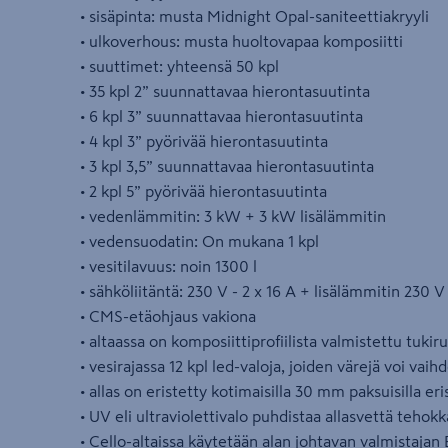
• sisäpinta: musta Midnight Opal-saniteettiakryyli
• ulkoverhous: musta huoltovapaa komposiitti
• suuttimet: yhteensä 50 kpl
• 35 kpl 2” suunnattavaa hierontasuutinta
• 6 kpl 3” suunnattavaa hierontasuutinta
• 4 kpl 3” pyörivää hierontasuutinta
• 3 kpl 3,5” suunnattavaa hierontasuutinta
• 2 kpl 5” pyörivää hierontasuutinta
• vedenlämmitin: 3 kW + 3 kW lisälämmitin
• vedensuodatin: On mukana 1 kpl
• vesitilavuus: noin 1300 l
• sähköliitäntä: 230 V - 2 x 16 A + lisälämmitin 230 V 
• CMS-etäohjaus vakiona
• altaassa on komposiittiprofiilista valmistettu tukir
• vesirajassa 12 kpl led-valoja, joiden värejä voi vaihd
• allas on eristetty kotimaisilla 30 mm paksuisilla eri
• UV eli ultraviolettivalo puhdistaa allasvettä tehok
• Cello-altaissa käytetään alan johtavan valmistajan