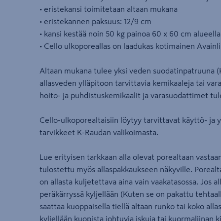
• eristekansi toimitetaan altaan mukana
• eristekannen paksuus: 12/9 cm
• kansi kestää noin 50 kg painoa 60 x 60 cm alueella
• Cello ulkoporeallas on laadukas kotimainen Avain
Altaan mukana tulee yksi veden suodatinpatruuna (K
allasveden ylläpitoon tarvittavia kemikaaleja tai var
hoito- ja puhdistuskemikaalit ja varasuodattimet tu
Cello-ulkoporealtaisiin löytyy tarvittavat käyttö- ja 
tarvikkeet K-Raudan valikoimasta.
Lue erityisen tarkkaan alla olevat porealtaan vastaa
tulostettu myös allaspakkaukseen näkyville. Porealt
on allasta kuljetettava aina vain vaakatasossa. Jos a
peräkärryssä kyljellään (Kuten se on pakattu tehtaall
saattaa kuoppaisella tiellä altaan runko tai koko alla
kyljellään kuopista johtuvia iskuja tai kuormaliinan ki