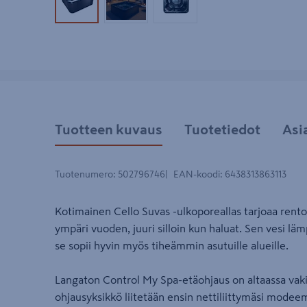
Tuotekuva 1
Tuotekuva 2
Tuotekuva 3
Tuotteen kuvaus
Tuotetiedot
Asi
Tuotenumero
:
502796746
EAN-koodi
:
6438313863113
Kotimainen Cello Suvas -ulkoporeallas tarjoaa rento
ympäri vuoden, juuri silloin kun haluat. Sen vesi läm
se sopii hyvin myös tiheämmin asutuille alueille.
Langaton Control My Spa-etäohjaus on altaassa vak
ohjausyksikkö liitetään ensin nettiliittymäsi modeem