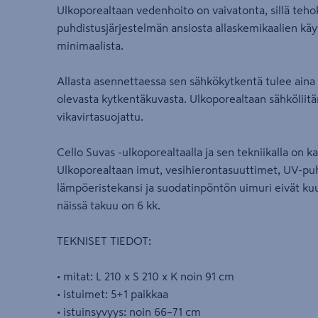
Ulkoporealtaan vedenhoito on vaivatonta, sillä tehok
puhdistusjärjestelmän ansiosta allaskemikaalien käy
minimaalista.
Allasta asennettaessa sen sähkökytkentä tulee ain
olevasta kytkentäkuvasta. Ulkoporealtaan sähköliitä
vikavirtasuojattu.
Cello Suvas -ulkoporealtaalla ja sen tekniikalla on 
Ulkoporealtaan imut, vesihierontasuuttimet, UV-puhd
lämpöeristekansi ja suodatinpöntön uimuri eivät kuu
näissä takuu on 6 kk.
TEKNISET TIEDOT:
• mitat: L 210 x S 210 x K noin 91 cm
• istuimet: 5+1 paikkaa
• istuinsyvyys: noin 66–71 cm