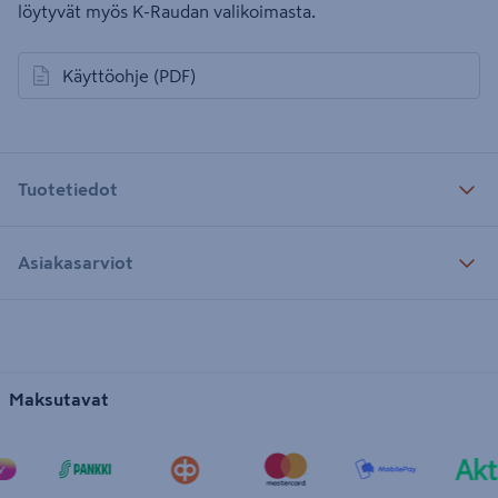
löytyvät myös K-Raudan valikoimasta.
Käyttöohje
(PDF)
avautuu uuteen välilehteen
Tuotetiedot
Asiakasarviot
Maksutavat