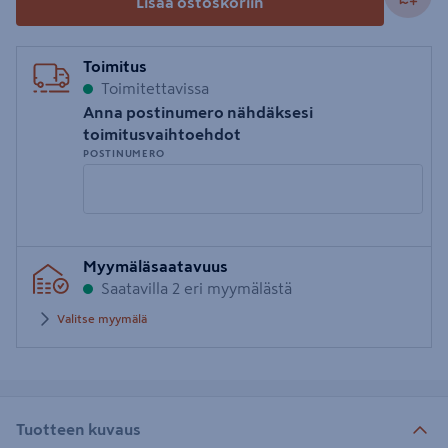
Lisää ostoskoriin
Toimitus
Toimitettavissa
Anna postinumero nähdäksesi
toimitusvaihtoehdot
POSTINUMERO
Syötä
Myymäläsaatavuus
postinumero
Saatavilla 2 eri myymälästä
Valitse myymälä
Tuotteen kuvaus