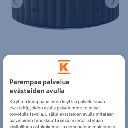
Parempaa palvelua
Zoomaa kuvaa sormilla kosketusnäytöllä
evästeiden avulla
K-ryhmä kumppaneineen käyttää palveluissaan
evästeitä, joiden avulla palvelumme toimivat
toivotulla tavalla. Lisäksi evästeiden avulla mitataan
MSPA
palveluiden tehokkuutta sekä mahdollistetaan
Ulkoporeallas M-Spa Bergen
yksilöllinen ostokokemus ja personoidun mainonnan