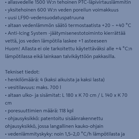
• allasvedelle 1500 W:n tehoinen PTC-läpivirtauslämmitin
• yksitehoinen 600 W:n veden poreilun voimakkuus
• uusi LF90-vedensuodatuspatruuna
• altaan vedenlämmön säätö termostaatista +20 – +40 °C
• Anti-Icing System -jäätymisenestotoiminto kierrättää
vettä, jos veden lämpötila laskee +1 asteeseen
Huom! Allasta ei ole tarkoitettu käytettäväksi alle +4 °C:n
lämpötilassa eikä lainkaan talvikäyttöön pakkasilla.
Tekniset tiedot:
• henkilömäärä: 4 (kaksi aikuista ja kaksi lasta)
• vesitilavuus: maks. 700 l
• altaan ulko- ja sisämitat: L 180 x K 70 cm / L 140 x K 70
cm
• poresuuttimien määrä: 118 kpl
• ohjausyksikkö: patentoitu sisäänrakennettu
ohjausyksikkö, jossa langallinen kauko-ohjain
• vedenlämmityskyky: noin 1,5–2,0 °C/h lämpötilasta ja