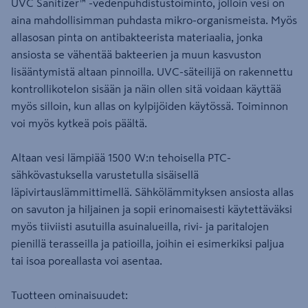
UVC Sanitizer™ -vedenpuhdistustoiminto, jolloin vesi on
aina mahdollisimman puhdasta mikro-organismeista. Myös
allasosan pinta on antibakteerista materiaalia, jonka
ansiosta se vähentää bakteerien ja muun kasvuston
lisääntymistä altaan pinnoilla. UVC-säteilijä on rakennettu
kontrollikotelon sisään ja näin ollen sitä voidaan käyttää
myös silloin, kun allas on kylpijöiden käytössä. Toiminnon
voi myös kytkeä pois päältä.
Altaan vesi lämpiää 1500 W:n tehoisella PTC-
sähkövastuksella varustetulla sisäisellä
läpivirtauslämmittimellä. Sähkölämmityksen ansiosta allas
on savuton ja hiljainen ja sopii erinomaisesti käytettäväksi
myös tiiviisti asutuilla asuinalueilla, rivi- ja paritalojen
pienillä terasseilla ja patioilla, joihin ei esimerkiksi paljua
tai isoa poreallasta voi asentaa.
Tuotteen ominaisuudet: