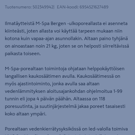
Tuotenumero
:
502349942
EAN-koodi
:
6954521627489
Ilmatäytteistä M-Spa Bergen -ulkoporeallasta ei asenneta
kiinteästi, joten allasta voi käyttää tarpeen mukaan niin
kotona kuin vapaa-ajan asunnollakin. Altaan paino tyhjänä
on ainoastaan noin 21 kg, joten se on helposti siirreltävissä
paikasta toiseen.
M-Spa-porealtaan toimintoja ohjataan helppokäyttöisen
langallisen kaukosäätimen avulla. Kaukosäätimessä on
myös ajastintoiminto, jonka avulla saa altaan
vedenlämmityksen aloitusajankohdan ohjelmoitua 1-99
tunnin eli jopa 4 päivän päähän. Altaassa on 118
poresuutinta, ja suutinjärjestelmä jakaa poreet tasaisesti
koko altaan ympäri.
Porealtaan vedenkierrätysyksikössä on led-valolla toimiva