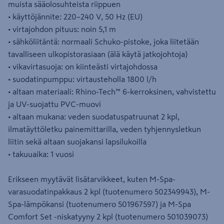
muista sääolosuhteista riippuen
• käyttöjännite: 220–240 V, 50 Hz (EU)
• virtajohdon pituus: noin 5,1 m
• sähköliitäntä: normaali Schuko-pistoke, joka liitetään
tavalliseen ulkopistorasiaan (älä käytä jatkojohtoja)
• vikavirtasuoja: on kiinteästi virtajohdossa
• suodatinpumppu: virtausteholla 1800 l/h
• altaan materiaali: Rhino-Tech™ 6-kerroksinen, vahvistettu
ja UV-suojattu PVC-muovi
• altaan mukana: veden suodatuspatruunat 2 kpl,
ilmatäyttöletku painemittarilla, veden tyhjennysletkun
liitin sekä altaan suojakansi lapsilukoilla
• takuuaika: 1 vuosi
Erikseen myytävät lisätarvikkeet, kuten M-Spa-
varasuodatinpakkaus 2 kpl (tuotenumero 502349943), M-
Spa-lämpökansi (tuotenumero 501967597) ja M-Spa
Comfort Set -niskatyyny 2 kpl (tuotenumero 501039073)