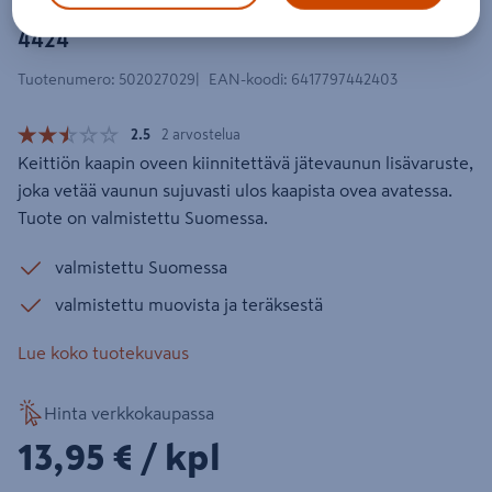
Ulosvetolaite jätevaunuun MEWE
4424
Tuotenumero
:
502027029
EAN-koodi
:
6417797442403
2.5
2 arvostelua
Keittiön kaapin oveen kiinnitettävä jätevaunun lisävaruste,
joka vetää vaunun sujuvasti ulos kaapista ovea avatessa.
Tuote on valmistettu Suomessa.
valmistettu Suomessa
valmistettu muovista ja teräksestä
Lue koko tuotekuvaus
Hinta verkkokaupassa
13,95€/kpl
13,95 €
/ kpl