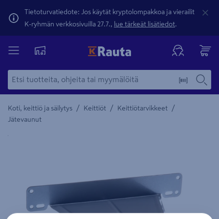
Tietoturvatiedote: Jos käytät kryptolompakkoa ja vierailit
K-ryhmän verkkosivuilla 27.7.,
lue tärkeät lisätiedot
.
/
/
/
Koti, keittiö ja säilytys
Keittiöt
Keittiötarvikkeet
Jätevaunut
Yksityiskohtainen kuvaus löytyy Tuotteen kuvaus -maamerki