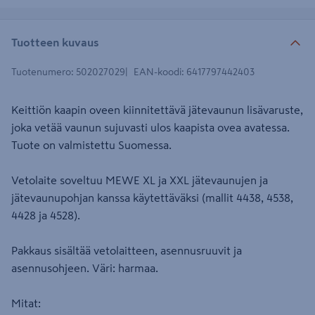
Tuotteen kuvaus
Tuotenumero
:
502027029
EAN-koodi
:
6417797442403
Keittiön kaapin oveen kiinnitettävä jätevaunun lisävaruste,
joka vetää vaunun sujuvasti ulos kaapista ovea avatessa.
Tuote on valmistettu Suomessa.
Vetolaite soveltuu MEWE XL ja XXL jätevaunujen ja
jätevaunupohjan kanssa käytettäväksi (mallit 4438, 4538,
4428 ja 4528).
Pakkaus sisältää vetolaitteen, asennusruuvit ja
asennusohjeen. Väri: harmaa.
Mitat: