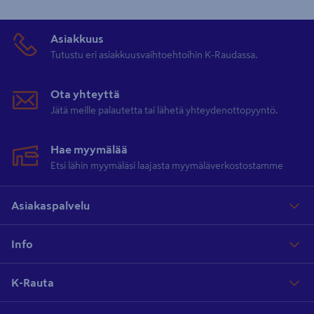
Asiakkuus
Tutustu eri asiakkuusvaihtoehtoihin K-Raudassa.
Ota yhteyttä
Jätä meille palautetta tai lähetä yhteydenottopyyntö.
Hae myymälää
Etsi lähin myymäläsi laajasta myymäläverkostostamme
Asiakaspalvelu
Info
K-Rauta