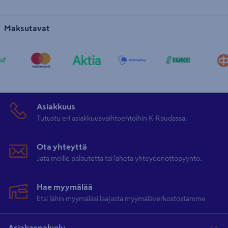
Maksutavat
Asiakkuus
Tutustu eri asiakkuusvaihtoehtoihin K-Raudassa.
Ota yhteyttä
Jätä meille palautetta tai lähetä yhteydenottopyyntö.
Hae myymälää
Etsi lähin myymäläsi laajasta myymäläverkostostamme
Asiakaspalvelu