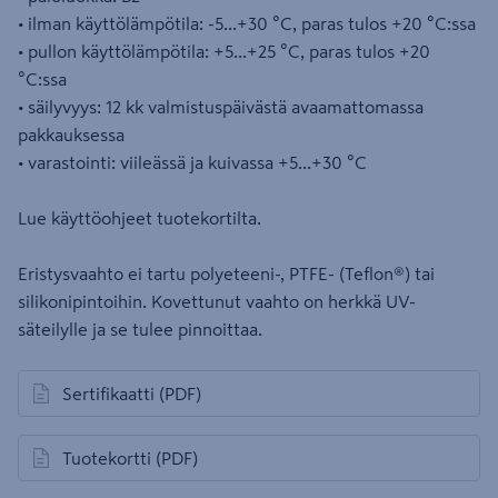
• ilman käyttölämpötila: -5...+30 °C, paras tulos +20 °C:ssa
• pullon käyttölämpötila: +5...+25 °C, paras tulos +20
°C:ssa
• säilyvyys: 12 kk valmistuspäivästä avaamattomassa
pakkauksessa
• varastointi: viileässä ja kuivassa +5...+30 °C
Lue käyttöohjeet tuotekortilta.
Eristysvaahto ei tartu polyeteeni-, PTFE- (Teflon®) tai
silikonipintoihin. Kovettunut vaahto on herkkä UV-
säteilylle ja se tulee pinnoittaa.
Sertifikaatti
(PDF)
avautuu uuteen välilehteen
Tuotekortti
(PDF)
avautuu uuteen välilehteen