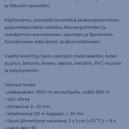
ja liikkuviin saumoihin.
Käyttövalmis, pistoolilla levitettävä yksikomponenttinen
polyuretaanivaahto soveltuu ikkunanpuitteiden ja
ovenkarmien asentamiseen, saumojen ja läpivientien
tiivistämiseen sekä lämpö- ja äänieristämiseen.
Vaahto kiinnittyy hyvin useimpiin materiaaleihin, kuten
puuhun, betoniin, kiveen, laastiin, metalliin, PVC-muoviin
ja polystyreeniin.
Tekniset tiedot
• pakkauskoko: 1000 ml aerosolipullo, sisältö 800 m
• väri: vihreä
• pintakuiva: 6…10 min
• leikattavissa (30 m kappale): < 30 min
• täysin jähmettynyt saumassa, 3 x 5 cm (+23 °C): < 8 h
• paloluokka: B2