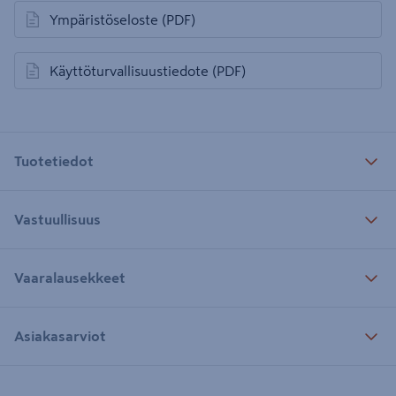
Ympäristöseloste
(PDF)
avautuu uuteen välilehteen
Käyttöturvallisuustiedote
(PDF)
avautuu uuteen välilehteen
Tuotetiedot
Vastuullisuus
Vaaralausekkeet
Asiakasarviot