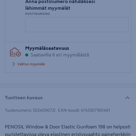
Anna postinumero nähdäksesi
lähimmät myymälät
POSTINUMERO
Syötä
Myymäläsaatavuus
postinumero
Saatavilla 6 eri myymälästä
Valitse myymälä
Tuotteen kuvaus
Tuotenumero
:
502409072
EAN-koodi
:
4743307160461
PENOSIL Window & Door Elastic Gunfoam 198 on helposti
puristettavissa oleva elastinen eristysvaahto paineherkkiin