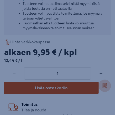
Tuotteen voi noutaa ilmaiseksi niistä myymälöistä,
joista tuotetta on heti saatavilla
Tuotteen voi myös tilata toimitettuna, jos myymälä
tarjoaa kuljetusvaihtoa
Huomaathan että tuotteen hinta voi muuttua
myymälävalinnan tai toimitusvalinnan mukaan
Hinta verkkokaupassa
9,95€/kpl
alkaen
9,95 €
/ kpl
12,44€/l
12,44 €
/ l
1 tuotetta
Määrä
−
+
Lisää ostoskoriin
Toimitus
Tilaa ja nouda