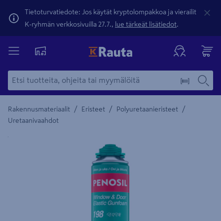
Tietoturvatiedote: Jos käytät kryptolompakkoa ja vierailit
K-ryhmän verkkosivuilla 27.7.,
lue tärkeät lisätiedot
.
/
/
/
Rakennusmateriaalit
Eristeet
Polyuretaanieristeet
Uretaanivaahdot
Yksityiskohtainen kuvaus löytyy Tuotteen kuvaus -maamerki