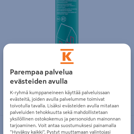
Parempaa palvelua
evästeiden avulla
K-ryhmä kumppaneineen käyttää palveluissaan
Zoomaa kuvaa sormilla kosketusnäytöllä
evästeitä, joiden avulla palvelumme toimivat
toivotulla tavalla. Lisäksi evästeiden avulla mitataan
palveluiden tehokkuutta sekä mahdollistetaan
yksilöllinen ostokokemus ja personoidun mainonnan
tarjoaminen. Voit antaa suostumuksesi painamalla
PENOSIL
”Hyväksy kaikki”. Pystyt muuttamaan valintojasi