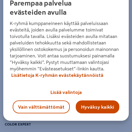
Parempaa palvelua
evästeiden avulla
K-ryhmä kumppaneineen käyttää palveluissaan
evästeitä, joiden avulla palvelumme toimivat
toivotulla tavalla. Lisäksi evästeiden avulla mitataan
palveluiden tehokkuutta sekä mahdollistetaan
yksilöllinen ostokokemus ja personoidun mainonnan
tarjoaminen. Voit antaa suostumuksesi painamalla
”Hyväksy kaikki”. Pystyt muuttamaan valintojasi
myöhemmin ”Evästeasetukset”-linkin kautta.
Lisätietoja K-ryhmän evästekäytännöistä
Lisää valintoja
Zoomaa kuvaa sormilla kosketusnäytöllä
Vain välttämättömät
Hyväksy kaikki
COLOR EXPERT