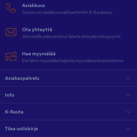
Asiakkuus
Tutustu eri asiakkuusvaihtoehtoihin K-Raudassa.
Ota yhteyttä
Jätä meille palautetta tai lähetä yhteydenottopyyntö.
Hae myymälää
Etsi lähin myymäläsi laajasta myymäläverkostostamme
Asiakaspalvelu
Info
K-Rauta
Tilaa uutiskirje