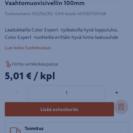
Vaahtomuovisivellin 100mm
Tuotenumero
:
502254210
EAN-koodi
:
4013307537458
Laadukkailla Color Expert -työkaluilla hyvä lopputulos.
Color Expert -tuotteilla erittäin hyvä hinta-laatusuhde
Lue koko tuotekuvaus
Hinta verkkokaupassa
5,01€/kpl
5,01 €
/ kpl
1 tuotetta
Määrä
−
+
Lisää ostoskoriin
Toimitus