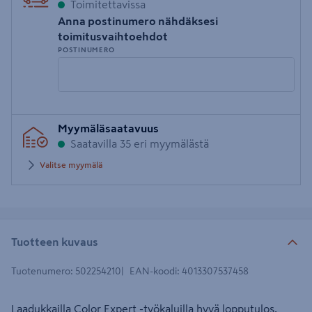
Toimitettavissa
Anna postinumero nähdäksesi
toimitusvaihtoehdot
POSTINUMERO
Syötä
Myymäläsaatavuus
postinumero
Saatavilla 35 eri myymälästä
Valitse myymälä
Tuotteen kuvaus
Tuotenumero
:
502254210
EAN-koodi
:
4013307537458
Laadukkailla Color Expert -työkaluilla hyvä lopputulos.