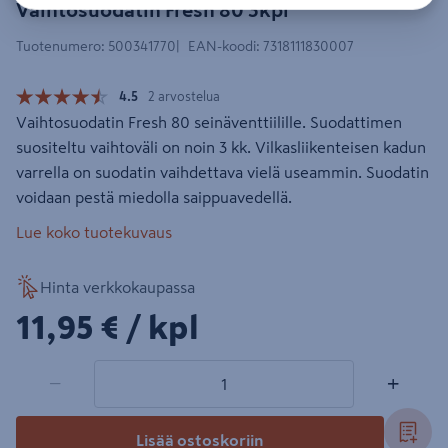
Vaihtosuodatin Fresh 80 3kpl
Tuotenumero
:
500341770
EAN-koodi
:
7318111830007
4.5
2 arvostelua
Vaihtosuodatin Fresh 80 seinäventtiilille. Suodattimen
suositeltu vaihtoväli on noin 3 kk. Vilkasliikenteisen kadun
varrella on suodatin vaihdettava vielä useammin. Suodatin
voidaan pestä miedolla saippuavedellä.
Lue koko tuotekuvaus
Hinta verkkokaupassa
11,95€/kpl
11,95 €
/ kpl
1 tuotetta
Määrä
−
+
Lisää ostoskoriin