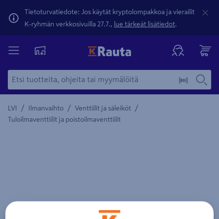
Tietoturvatiedote: Jos käytät kryptolompakkoa ja vierailit
K-ryhmän verkkosivuilla 27.7.,
lue tärkeät lisätiedot
.
/
/
/
LVI
Ilmanvaihto
Venttiilit ja säleiköt
Tuloilmaventtiilit ja poistoilmaventtiilit
Yksityiskohtainen kuvaus löytyy Tuotteen kuvaus -maamerki