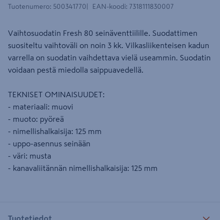
Tuotenumero
:
500341770
EAN-koodi
:
7318111830007
Vaihtosuodatin Fresh 80 seinäventtiilille. Suodattimen
suositeltu vaihtoväli on noin 3 kk. Vilkasliikenteisen kadun
varrella on suodatin vaihdettava vielä useammin. Suodatin
voidaan pestä miedolla saippuavedellä.
TEKNISET OMINAISUUDET:
- materiaali: muovi
- muoto: pyöreä
- nimellishalkaisija: 125 mm
- uppo-asennus seinään
- väri: musta
- kanavaliitännän nimellishalkaisija: 125 mm
Tuotetiedot