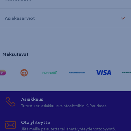
Asiakasarviot
Maksutavat
Asiakkuus
Tutustu eri asiakkuusvaihtoehtoihin K-Raudassa.
Ota yhteyttä
Jätä meille palautetta tai lähetä yhteydenottopyyntö.