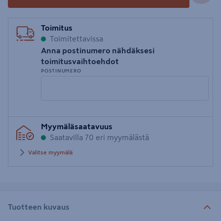
Toimitus
Toimitettavissa
Anna postinumero nähdäksesi
toimitusvaihtoehdot
POSTINUMERO
Syötä
Myymäläsaatavuus
postinumero
Saatavilla 70 eri myymälästä
Valitse myymälä
Tuotteen kuvaus