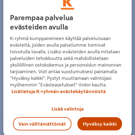
Parempaa palvelua
evästeiden avulla
K-ryhmä kumppaneineen käyttää palveluissaan
evästeitä, joiden avulla palvelumme toimivat
toivotulla tavalla. Lisäksi evästeiden avulla mitataan
palveluiden tehokkuutta sekä mahdollistetaan
yksilöllinen ostokokemus ja personoidun mainonnan
tarjoaminen. Voit antaa suostumuksesi painamalla
”Hyväksy kaikki”. Pystyt muuttamaan valintojasi
myöhemmin ”Evästeasetukset”-linkin kautta.
Lisätietoja K-ryhmän evästekäytännöistä
Zoomaa kuvaa sormilla kosketusnäytöllä
Lisää valintoja
Vain välttämättömät
Hyväksy kaikki
FRESH