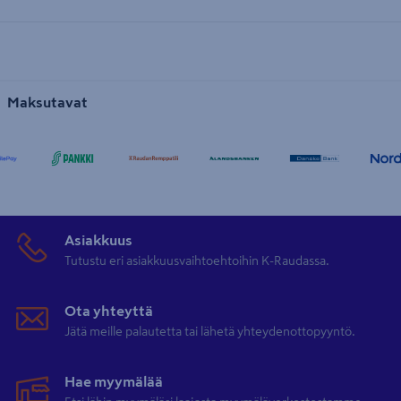
Maksutavat
Asiakkuus
Tutustu eri asiakkuusvaihtoehtoihin K-Raudassa.
Ota yhteyttä
Jätä meille palautetta tai lähetä yhteydenottopyyntö.
Hae myymälää