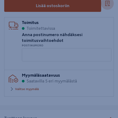
Lisää ostoskoriin
Toimitus
Toimitettavissa
Anna postinumero nähdäksesi
toimitusvaihtoehdot
POSTINUMERO
Syötä
Myymäläsaatavuus
postinumero
Saatavilla 5 eri myymälästä
Valitse myymälä
Tuotteen kuvaus