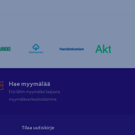
Hae myymälää
Etsi lähin myymäläsi laajasta
myymäläverkostostamme
Tilaa uutiskirje