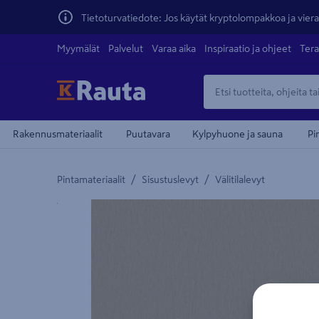
Tietoturvatiedote: Jos käytät kryptolompakkoa ja vierai
Myymälät
Palvelut
Varaa aika
Inspiraatio ja ohjeet
Tera
Rakennusmateriaalit
Puutavara
Kylpyhuone ja sauna
Pi
/
/
Pintamateriaalit
Sisustuslevyt
Välitilalevyt
Yksityiskohtainen kuvaus löytyy Tuotteen kuvaus -