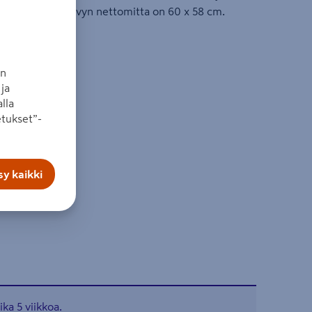
akkauksissa. Levyn nettomitta on 60 x 58 cm.
aa
an
ja
lla
tukset”-
y kaikki
ka 5 viikkoa.