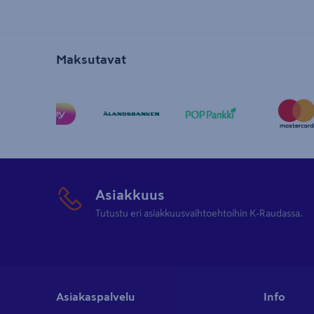
Maksutavat
Asiakkuus
Tutustu eri asiakkuusvaihtoehtoihin K-Raudassa.
Asiakaspalvelu
Info