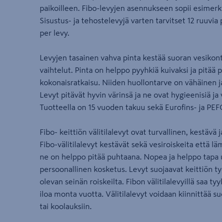
paikoilleen. Fibo-levyjen asennukseen sopii esimerk
Sisustus- ja tehostelevyjä varten tarvitset 12 ruuvia p
per levy.
Levyjen tasainen vahva pinta kestää suoran vesikont
vaihtelut. Pinta on helppo pyyhkiä kuivaksi ja pitää
kokonaisratkaisu. Niiden huollontarve on vähäinen j
Levyt pitävät hyvin värinsä ja ne ovat hygieenisiä j
Tuotteella on 15 vuoden takuu sekä Eurofins- ja PEFC-
Fibo- keittiön välitilalevyt ovat turvallinen, kestävä
Fibo-välitilalevyt kestävät sekä vesiroiskeita että lä
ne on helppo pitää puhtaana. Nopea ja helppo tapa uu
persoonallinen kosketus. Levyt suojaavat keittiön ty
olevan seinän roiskeilta. Fibon välitilalevyillä saa t
iloa monta vuotta. Välitilalevyt voidaan kiinnittää 
tai koolauksiin.