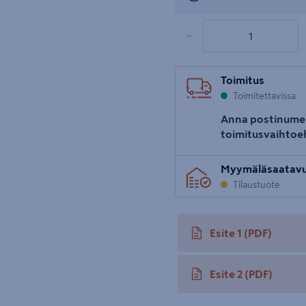
uva 5
1 tuotetta
Määrä
−
Toimitus
Toimitettavissa
Anna postinume
toimitusvaihtoe
Myymäläsaatav
Tilaustuote
Esite 1
(PDF)
avautuu uuteen välileh
Esite 2
(PDF)
avautuu uuteen välileh