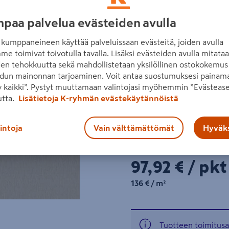
toimitetaan kahden levyn p
PEFC-sertifioitu.
paa palvelua evästeiden avulla
kumppaneineen käyttää palveluissaan evästeitä, joiden avulla
Sauman väri: ei saum
Seuraava
me toimivat toivotulla tavalla. Lisäksi evästeiden avulla mitata
Pinta: Metal
den tehokkuutta sekä mahdollistetaan yksilöllinen ostokokemus 
dun mainonnan tarjoaminen. Voit antaa suostumuksesi painama
Sarja: Kitchen Board
 kaikki”. Pystyt muuttamaan valintojasi myöhemmin ”Evästease
utta.
Lisätietoja K-ryhmän evästekäytännöistä
Lue koko tuotekuvaus
Katso liitetiedostot
lintoja
Vain välttämättömät
Hyväks
Hinta verkkokaupassa
97,92€/pkt
97,92 €
/ pkt
136€/m²
136 €
/ m²
Tuotteen toimitusai