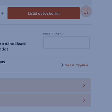
+
Lisää ostoskoriin
POSTINUMERO
ro nähdäksesi
hdot
Syötä
uus
postinumero
Valitse myymälä
teen
teen