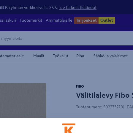
lit K-ryhmän verkkosivuilla 27.7.,
lue tärkeät lisätiedot
.
ssilaskuri
Tuotemerkit
Ammattilaisille
Tarjoukset
Outlet
ntamateriaalit
Maalit
Työkalut
Piha
Sähkö ja valaisimet
maamerkistä
FIBO
Välitilalevy Fib
Tuotenumero
:
502273270
EA
Fibo-välitilalevyt on help
koolauksen päälle. Valikoi