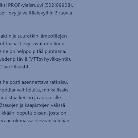
iksi PROF-yleisruuvi (502109908).
er levy ja välitilalevyihin 3 ruuvia
aktin ja suuretkin lämpötilojen
 puhtaana. Levyt ovat edullinen
a ne on helppo pitää puhtaana.
a vedenpitäviä (VTT:n hyväksyntä).
sertifikaatit.
 ja helposti asennettava ratkaisu.
mpötilanvaihteluita, minkä lisäksi
distaa keittiö ja antaa sille
ötasojen ja kaapistojen välissä
yylikkään lopputuloksen, josta on
suoraan olemassa olevaan seinään