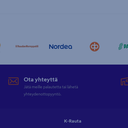
Ota yhteyttä
Jätä meille palautetta tai lähetä
yhteydenottopyyntö.
K-Rauta