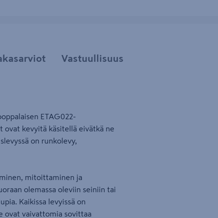
akasarviot
Vastuullisuus
eurooppalaisen ETAG022-
ovat kevyitä käsitellä eivätkä ne
tuslevyssä on runkolevy,
äminen, mitoittaminen ja
uoraan olemassa oleviin seiniin tai
upia. Kaikissa levyissä on
e ovat vaivattomia sovittaa