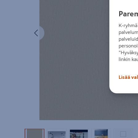
Parem
K-ryhmä 
Edellinen
palvelum
palvelui
personoi
”Hyväksy
linkin ka
Lisää va