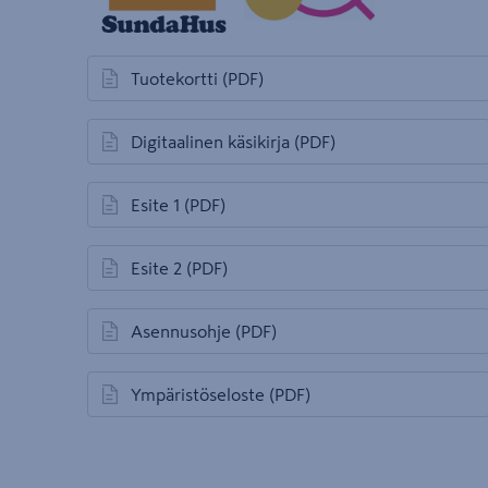
Tuotekortti
(PDF)
avautuu uuteen välilehteen
Digitaalinen käsikirja
(PDF)
avautuu uuteen välilehteen
Esite 1
(PDF)
avautuu uuteen välilehteen
Esite 2
(PDF)
avautuu uuteen välilehteen
Asennusohje
(PDF)
avautuu uuteen välilehteen
Ympäristöseloste
(PDF)
avautuu uuteen välilehteen