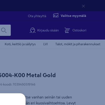
Valitse myymälä
Ota yhteyttä
Kirjaudu sisään
Ostoskori
Koti, keittiö ja säilytys
LVI
Talot, mökit ja piharakennukset
Tämä video 
o 5004-K00 Metal Gold
N-koodi
:
7039490519146
po asentaa myös itse vanhan seinän tai uuden
massa on yhdeksän eri kuosivaihtoehtoa. Levyt