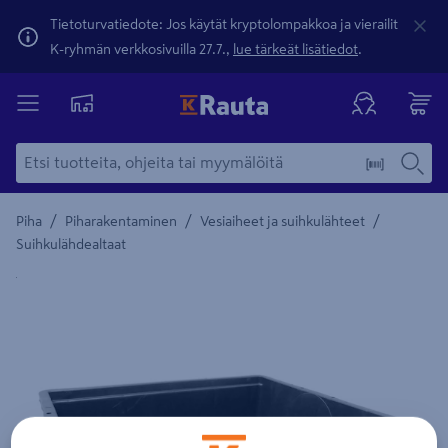
Tietoturvatiedote: Jos käytät kryptolompakkoa ja vierailit
K-ryhmän verkkosivuilla 27.7.,
lue tärkeät lisätiedot
.
/
/
/
Piha
Piharakentaminen
Vesiaiheet ja suihkulähteet
Suihkulähdealtaat
Yksityiskohtainen kuvaus löytyy Tuotteen kuvaus -maamerki