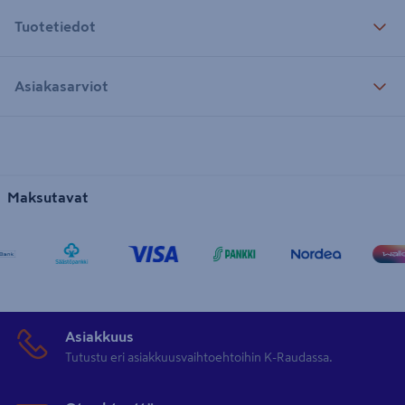
Tuotetiedot
Asiakasarviot
Maksutavat
Asiakkuus
Tutustu eri asiakkuusvaihtoehtoihin K-Raudassa.