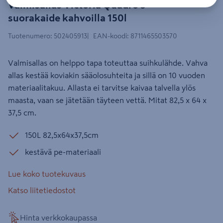
Valmisallas Victoria Quadro 3
suorakaide kahvoilla 150l
Tuotenumero
:
502405913
EAN-koodi
:
8711465503570
Valmisallas on helppo tapa toteuttaa suihkulähde. Vahva
allas kestää koviakin sääolosuhteita ja sillä on 10 vuoden
materiaalitakuu. Allasta ei tarvitse kaivaa talvella ylös
maasta, vaan se jätetään täyteen vettä. Mitat 82,5 x 64 x
37,5 cm.
150L 82,5x64x37,5cm
kestävä pe-materiaali
Lue koko tuotekuvaus
Katso liitetiedostot
Hinta verkkokaupassa