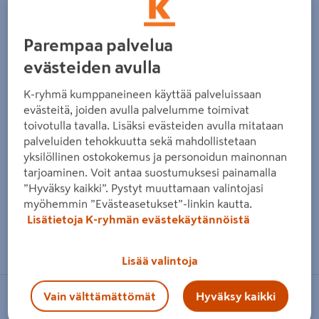
Parempaa palvelua
evästeiden avulla
K-ryhmä kumppaneineen käyttää palveluissaan
evästeitä, joiden avulla palvelumme toimivat
toivotulla tavalla. Lisäksi evästeiden avulla mitataan
palveluiden tehokkuutta sekä mahdollistetaan
yksilöllinen ostokokemus ja personoidun mainonnan
tarjoaminen. Voit antaa suostumuksesi painamalla
”Hyväksy kaikki”. Pystyt muuttamaan valintojasi
myöhemmin ”Evästeasetukset”-linkin kautta.
Lisätietoja K-ryhmän evästekäytännöistä
Zoomaa kuvaa sormilla kosketusnäytöllä
Lisää valintoja
Vain välttämättömät
Hyväksy kaikki
HORISONT