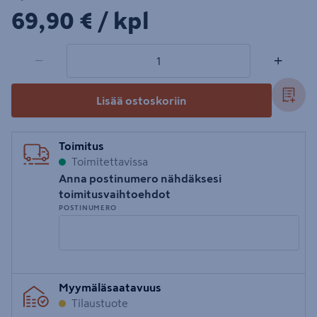
69,90€/kpl
69,90 €
/ kpl
1 tuotetta
Määrä
−
+
Lisää ostoskoriin
Toimitus
Toimitettavissa
Anna postinumero nähdäksesi
toimitusvaihtoehdot
POSTINUMERO
Syötä
Myymäläsaatavuus
postinumero
Tilaustuote