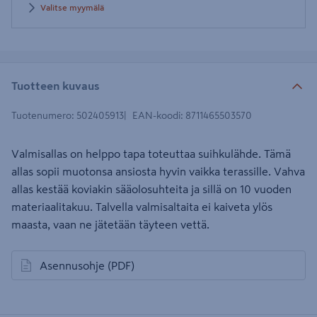
Valitse myymälä
Tuotteen kuvaus
Tuotenumero
:
502405913
EAN-koodi
:
8711465503570
Valmisallas on helppo tapa toteuttaa suihkulähde. Tämä
allas sopii muotonsa ansiosta hyvin vaikka terassille. Vahva
allas kestää koviakin sääolosuhteita ja sillä on 10 vuoden
materiaalitakuu. Talvella valmisaltaita ei kaiveta ylös
maasta, vaan ne jätetään täyteen vettä.
Asennusohje
(PDF)
avautuu uuteen välilehteen