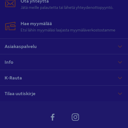
Ota yhteyttä
Jätä meille palautetta tai lähetä yhteydenottopyyntö.
Hae myymälää
Etsi lähin myymäläsi laajasta myymäläverkostostamme
Asiakaspalvelu
Info
K-Rauta
Tilaa uutiskirje