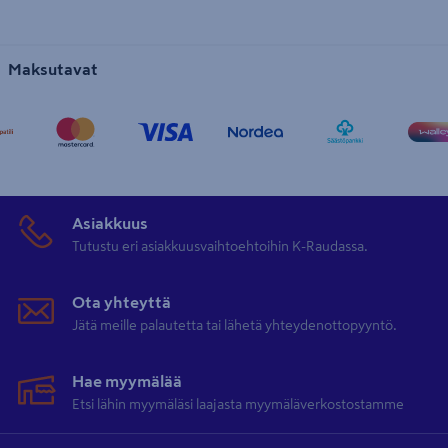
Maksutavat
Asiakkuus
Tutustu eri asiakkuusvaihtoehtoihin K-Raudassa.
Ota yhteyttä
Jätä meille palautetta tai lähetä yhteydenottopyyntö.
Hae myymälää
Etsi lähin myymäläsi laajasta myymäläverkostostamme