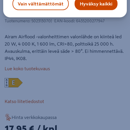
Valonheitin Airam Airflood 4000K
Vain välttämättömät
Hyväksy kaikki
20W musta
Tuotenumero
:
502313070
EAN-koodi
:
6435200277947
Airam Airflood -valonheittimen valonlähde on kiinteä led
20 W, 4 000 K, 1 600 lm, CRI>80, polttoikä 25 000 h.
Avauskulma, erittäin leveä säde > 80°. Ei himmennettävä.
IP44, IK08.
Lue koko tuotekuvaus
Katso liitetiedostot
Hinta verkkokaupassa
17,95€/kpl
17,95 €
/ kpl