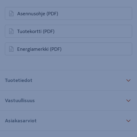
Asennusohje
(PDF)
avautuu uuteen välilehteen
Tuotekortti
(PDF)
avautuu uuteen välilehteen
Energiamerkki
(PDF)
avautuu uuteen välilehteen
Tuotetiedot
Vastuullisuus
Asiakasarviot