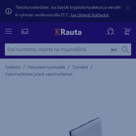
Tietoturvatiedote: Jos käytät kryptolompakkoa ja vierailit
K-ryhmän verkkosivuilla 27.7.,
lue tärkeät lisätiedot
.
/
/
/
Työkalut
Varusteet työmaalle
Työvalot
Valonheittimet ja led-valonheittimet
Yksityiskohtainen kuvaus löytyy Tuotteen kuvaus -maamerki