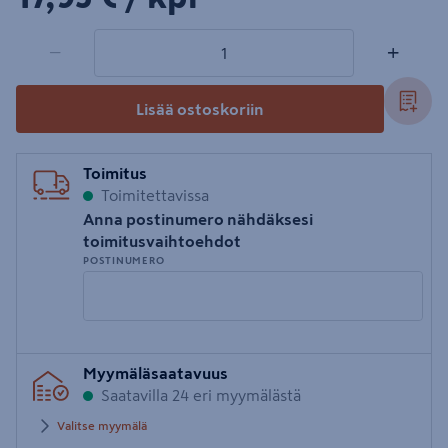
1 tuotetta
Määrä
−
+
Lisää ostoskoriin
Toimitus
Toimitettavissa
Anna postinumero nähdäksesi
toimitusvaihtoehdot
POSTINUMERO
Syötä
Myymäläsaatavuus
postinumero
Saatavilla 24 eri myymälästä
Valitse myymälä