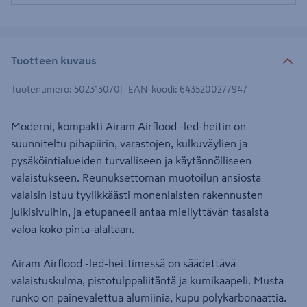
Tuotteen kuvaus
Tuotenumero
:
502313070
EAN-koodi
:
6435200277947
Moderni, kompakti Airam Airflood -led-heitin on
suunniteltu pihapiirin, varastojen, kulkuväylien ja
pysäköintialueiden turvalliseen ja käytännölliseen
valaistukseen. Reunuksettoman muotoilun ansiosta
valaisin istuu tyylikkäästi monenlaisten rakennusten
julkisivuihin, ja etupaneeli antaa miellyttävän tasaista
valoa koko pinta-alaltaan.
Airam Airflood -led-heittimessä on säädettävä
valaistuskulma, pistotulppaliitäntä ja kumikaapeli. Musta
runko on painevalettua alumiinia, kupu polykarbonaattia.