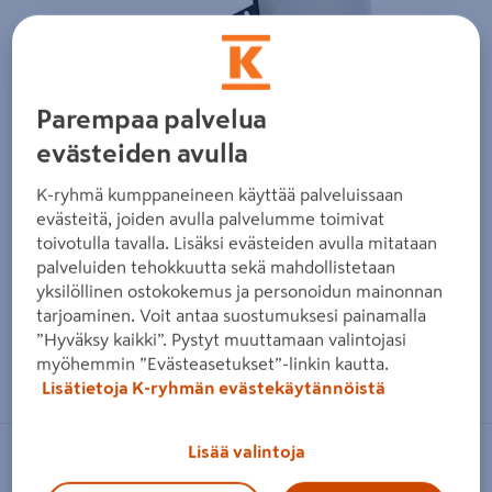
Edellinen
Seura
Parempaa palvelua
evästeiden avulla
K-ryhmä kumppaneineen käyttää palveluissaan
evästeitä, joiden avulla palvelumme toimivat
toivotulla tavalla. Lisäksi evästeiden avulla mitataan
palveluiden tehokkuutta sekä mahdollistetaan
yksilöllinen ostokokemus ja personoidun mainonnan
tarjoaminen. Voit antaa suostumuksesi painamalla
”Hyväksy kaikki”. Pystyt muuttamaan valintojasi
Zoomaa kuvaa sormilla kosketusnäytöllä
myöhemmin ”Evästeasetukset”-linkin kautta.
Lisätietoja K-ryhmän evästekäytännöistä
Lisää valintoja
AIRAM