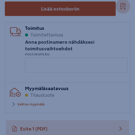
Lisää ostoskoriin
Toimitus
Toimitettavissa
Anna postinumero nähdäksesi
toimitusvaihtoehdot
POSTINUMERO
Syötä
Myymäläsaatavuus
postinumero
Tilaustuote
Valitse myymälä
Esite 1
(PDF)
avautuu uuteen välilehteen