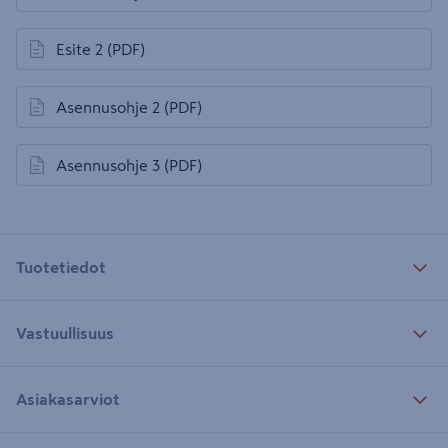
avautuu uuteen välilehteen
Esite 2
(PDF)
avautuu uuteen välilehteen
Asennusohje 2
(PDF)
avautuu uuteen välilehteen
Asennusohje 3
(PDF)
avautuu uuteen välilehteen
Tuotetiedot
Vastuullisuus
Asiakasarviot