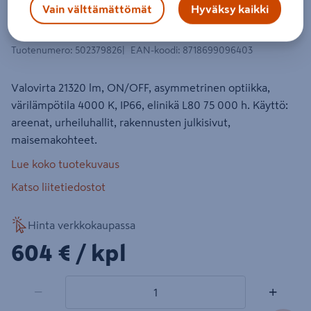
Valonheitin PHILIPS Coreline Tempo
Vain välttämättömät
Hyväksy kaikki
BVP130 Led210/740 A
Tuotenumero
:
502379826
EAN-koodi
:
8718699096403
Valovirta 21320 lm, ON/OFF, asymmetrinen optiikka,
värilämpötila 4000 K, IP66, elinikä L80 75 000 h. Käyttö:
areenat, urheiluhallit, rakennusten julkisivut,
maisemakohteet.
Lue koko tuotekuvaus
Katso liitetiedostot
Hinta verkkokaupassa
604€/kpl
604 €
/ kpl
1 tuotetta
Määrä
−
+