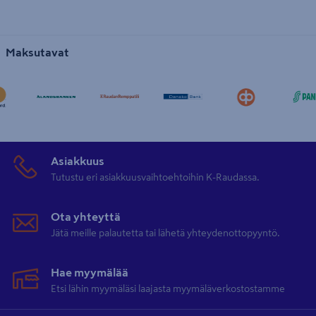
Maksutavat
Asiakkuus
Tutustu eri asiakkuusvaihtoehtoihin K-Raudassa.
Ota yhteyttä
Jätä meille palautetta tai lähetä yhteydenottopyyntö.
Hae myymälää
Etsi lähin myymäläsi laajasta myymäläverkostostamme