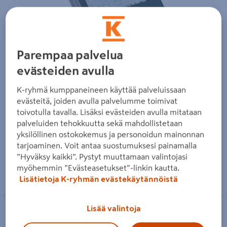
Edellinen
Seura
Parempaa palvelua
evästeiden avulla
K-ryhmä kumppaneineen käyttää palveluissaan
evästeitä, joiden avulla palvelumme toimivat
toivotulla tavalla. Lisäksi evästeiden avulla mitataan
palveluiden tehokkuutta sekä mahdollistetaan
yksilöllinen ostokokemus ja personoidun mainonnan
tarjoaminen. Voit antaa suostumuksesi painamalla
”Hyväksy kaikki”. Pystyt muuttamaan valintojasi
Zoomaa kuvaa sormilla kosketusnäytöllä
myöhemmin ”Evästeasetukset”-linkin kautta.
Lisätietoja K-ryhmän evästekäytännöistä
Lisää valintoja
PHILIPS