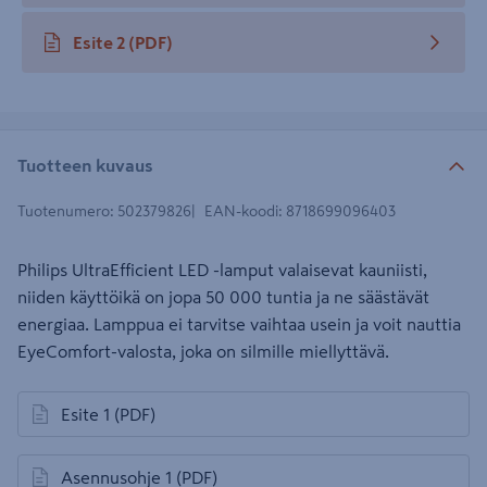
Esite 2
(PDF)
avautuu uuteen välilehteen
Tuotteen kuvaus
Tuotenumero
:
502379826
EAN-koodi
:
8718699096403
Philips UltraEfficient LED -lamput valaisevat kauniisti,
niiden käyttöikä on jopa 50 000 tuntia ja ne säästävät
energiaa. Lamppua ei tarvitse vaihtaa usein ja voit nauttia
EyeComfort-valosta, joka on silmille miellyttävä.
Esite 1
(PDF)
avautuu uuteen välilehteen
Asennusohje 1
(PDF)