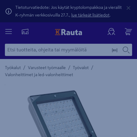
Tietoturvatiedote: Jos käytät kryptolompakkoa ja vierailit
K-ryhmän verkkosivuilla 27.7.,
lue tärkeät lisätiedot
.
/
/
/
Työkalut
Varusteet työmaalle
Työvalot
Valonheittimet ja led-valonheittimet
Yksityiskohtainen kuvaus löytyy Tuotteen kuvaus -maamerki