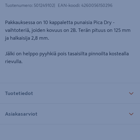
Tuotenumero
:
501249102
EAN-koodi
:
4260056150296
Pakkauksessa on 10 kappaletta punaisia Pica Dry -
vaihtoteriä, joiden kovuus on 2B. Terän pituus on 125 mm
ja halkaisija 2,8 mm.
Jälki on helppo pyyhkiä pois tasaisilta pinnoilta kostealla
rievulla.
Tuotetiedot
Asiakasarviot