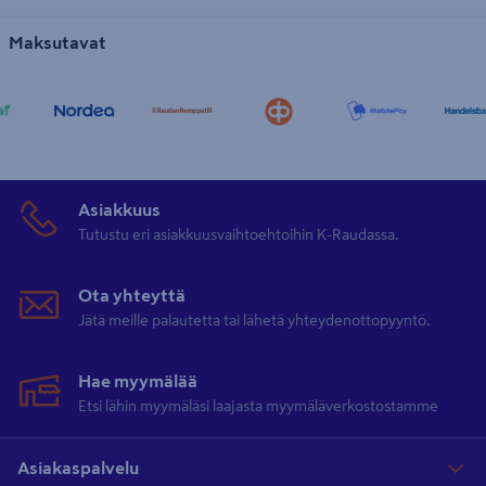
Maksutavat
Asiakkuus
Tutustu eri asiakkuusvaihtoehtoihin K-Raudassa.
Ota yhteyttä
Jätä meille palautetta tai lähetä yhteydenottopyyntö.
Hae myymälää
Etsi lähin myymäläsi laajasta myymäläverkostostamme
Asiakaspalvelu