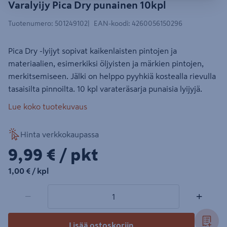
Varalyijy Pica Dry punainen 10kpl
Tuotenumero
:
501249102
EAN-koodi
:
4260056150296
Pica Dry -lyijyt sopivat kaikenlaisten pintojen ja
materiaalien, esimerkiksi öljyisten ja märkien pintojen,
merkitsemiseen. Jälki on helppo pyyhkiä kostealla rievulla
tasaisilta pinnoilta. 10 kpl varateräsarja punaisia lyijyjä.
Lue koko tuotekuvaus
Hinta verkkokaupassa
9,99€/pkt
9,99 €
/ pkt
1,00€/kpl
1,00 €
/ kpl
1 tuotetta
Määrä
−
+
Lisää ostoskoriin