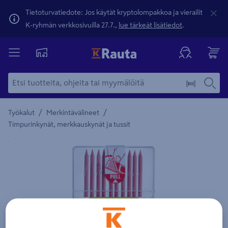
Tietoturvatiedote: Jos käytät kryptolompakkoa ja vierailit
K-ryhmän verkkosivuilla 27.7.,
lue tärkeät lisätiedot
.
/
/
Työkalut
Merkintävälineet
Timpurinkynät, merkkauskynät ja tussit
Yksityiskohtainen kuvaus löytyy Tuotteen kuvaus -maamerki