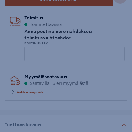
Toimitus
Toimitettavissa
Anna postinumero nähdäksesi
toimitusvaihtoehdot
POSTINUMERO
Syötä
Myymäläsaatavuus
postinumero
Saatavilla 16 eri myymälästä
Valitse myymälä
Tuotteen kuvaus