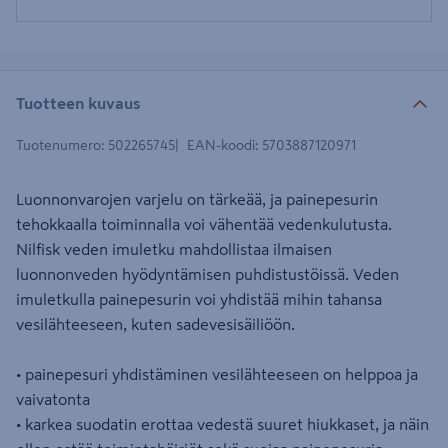
Tuotteen kuvaus
Tuotenumero
:
502265745
EAN-koodi
:
5703887120971
Luonnonvarojen varjelu on tärkeää, ja painepesurin
tehokkaalla toiminnalla voi vähentää vedenkulutusta.
Nilfisk veden imuletku mahdollistaa ilmaisen
luonnonveden hyödyntämisen puhdistustöissä. Veden
imuletkulla painepesurin voi yhdistää mihin tahansa
vesilähteeseen, kuten sadevesisäiliöön.
• painepesuri yhdistäminen vesilähteeseen on helppoa ja
vaivatonta
• karkea suodatin erottaa vedestä suuret hiukkaset, ja näin