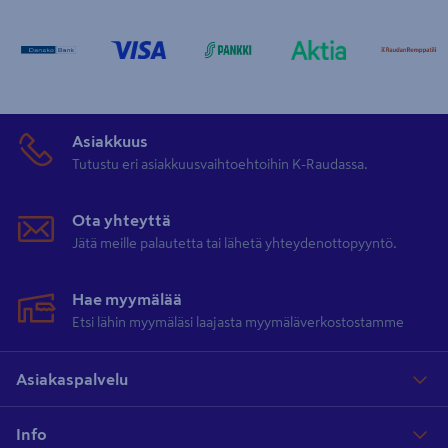
Asiakkuus
Tutustu eri asiakkuusvaihtoehtoihin K-Raudassa.
Ota yhteyttä
Jätä meille palautetta tai lähetä yhteydenottopyyntö.
Hae myymälää
Etsi lähin myymäläsi laajasta myymäläverkostostamme
Asiakaspalvelu
Info