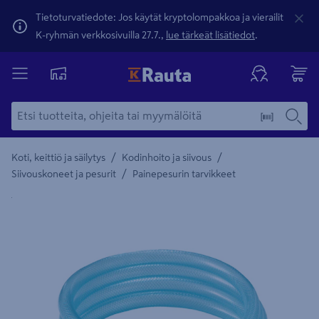
Tietoturvatiedote: Jos käytät kryptolompakkoa ja vierailit
K-ryhmän verkkosivuilla 27.7.,
lue tärkeät lisätiedot
.
/
/
Koti, keittiö ja säilytys
Kodinhoito ja siivous
/
Siivouskoneet ja pesurit
Painepesurin tarvikkeet
Yksityiskohtainen kuvaus löytyy Tuotteen kuvaus -maamerki