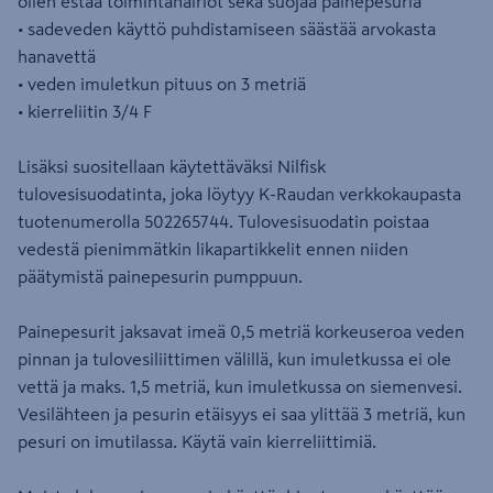
ollen estää toimintahäiriöt sekä suojaa painepesuria
• sadeveden käyttö puhdistamiseen säästää arvokasta
hanavettä
• veden imuletkun pituus on 3 metriä
• kierreliitin 3/4 F
Lisäksi suositellaan käytettäväksi Nilfisk
tulovesisuodatinta, joka löytyy K-Raudan verkkokaupasta
tuotenumerolla 502265744. Tulovesisuodatin poistaa
vedestä pienimmätkin likapartikkelit ennen niiden
päätymistä painepesurin pumppuun.
Painepesurit jaksavat imeä 0,5 metriä korkeuseroa veden
pinnan ja tulovesiliittimen välillä, kun imuletkussa ei ole
vettä ja maks. 1,5 metriä, kun imuletkussa on siemenvesi.
Vesilähteen ja pesurin etäisyys ei saa ylittää 3 metriä, kun
pesuri on imutilassa. Käytä vain kierreliittimiä.