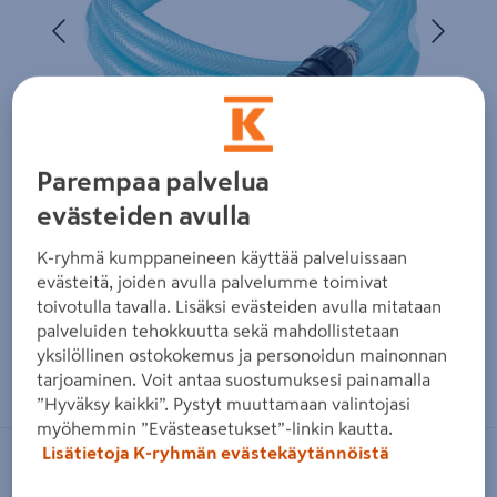
Edellinen
Seura
Parempaa palvelua
evästeiden avulla
K-ryhmä kumppaneineen käyttää palveluissaan
evästeitä, joiden avulla palvelumme toimivat
toivotulla tavalla. Lisäksi evästeiden avulla mitataan
palveluiden tehokkuutta sekä mahdollistetaan
yksilöllinen ostokokemus ja personoidun mainonnan
Zoomaa kuvaa sormilla kosketusnäytöllä
tarjoaminen. Voit antaa suostumuksesi painamalla
”Hyväksy kaikki”. Pystyt muuttamaan valintojasi
myöhemmin ”Evästeasetukset”-linkin kautta.
Lisätietoja K-ryhmän evästekäytännöistä
NILFISK