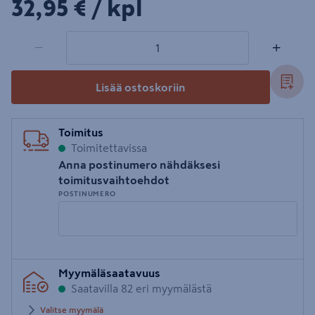
32,95€/kpl
32,95 €
/ kpl
1 tuotetta
Määrä
−
+
Lisää ostoskoriin
Toimitus
Toimitettavissa
Anna postinumero nähdäksesi
toimitusvaihtoehdot
POSTINUMERO
Syötä
Myymäläsaatavuus
postinumero
Saatavilla 82 eri myymälästä
Valitse myymälä