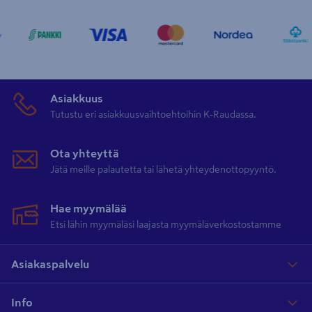
Asiakkuus
Tutustu eri asiakkuusvaihtoehtoihin K-Raudassa.
Ota yhteyttä
Jätä meille palautetta tai lähetä yhteydenottopyyntö.
Hae myymälää
Etsi lähin myymäläsi laajasta myymäläverkostostamme
Asiakaspalvelu
Info