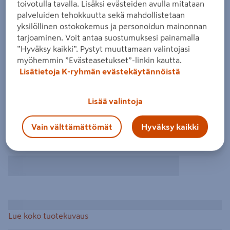
toivotulla tavalla. Lisäksi evästeiden avulla mitataan
palveluiden tehokkuutta sekä mahdollistetaan
yksilöllinen ostokokemus ja personoidun mainonnan
tarjoaminen. Voit antaa suostumuksesi painamalla
”Hyväksy kaikki”. Pystyt muuttamaan valintojasi
myöhemmin ”Evästeasetukset”-linkin kautta.
Lisätietoja K-ryhmän evästekäytännöistä
Lisää valintoja
Vain välttämättömät
Hyväksy kaikki
Lue koko tuotekuvaus