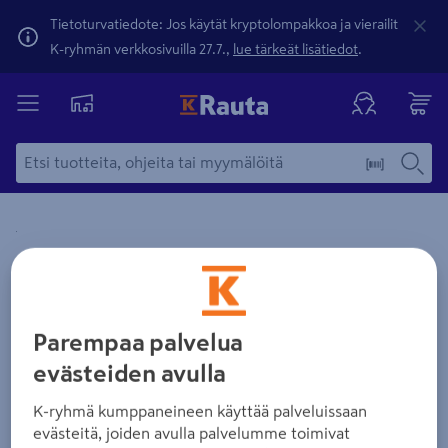
Tietoturvatiedote: Jos käytät kryptolompakkoa ja vierailit
K-ryhmän verkkosivuilla 27.7.,
lue tärkeät lisätiedot
.
Yksityiskohtainen kuvaus löytyy Tuotteen kuvaus -maamerki
Zoomaa kuvaa sormilla kosketusnäytöllä
Parempaa palvelua
evästeiden avulla
K-ryhmä kumppaneineen käyttää palveluissaan
evästeitä, joiden avulla palvelumme toimivat